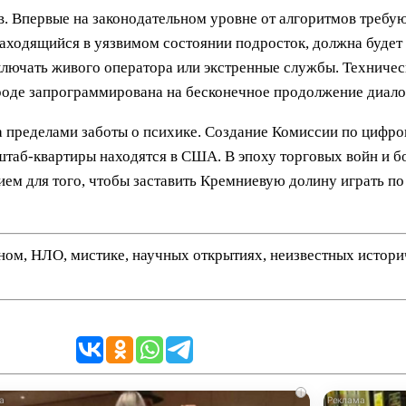
. Впервые на законодательном уровне от алгоритмов требу
 находящийся в уязвимом состоянии подросток, должна буде
лючать живого оператора или экстренные службы. Техническ
ироде запрограммирована на бесконечное продолжение диало
а пределами заботы о психике. Создание Комиссии по цифро
штаб-квартиры находятся в США. В эпоху торговых войн и б
ем для того, чтобы заставить Кремниевую долину играть по
нном, НЛО, мистике, научных открытиях, неизвестных истор
i