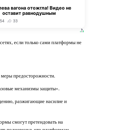
ева вагона отожгла! Видео не
оставит равнодушным
54
33
сетях, если только сами платформы не
е меры предосторожности.
азовые механизмы защиты».
ждению, разжигающие насилие и
ормы смогут претендовать на
стр подчеркнул, что платформам