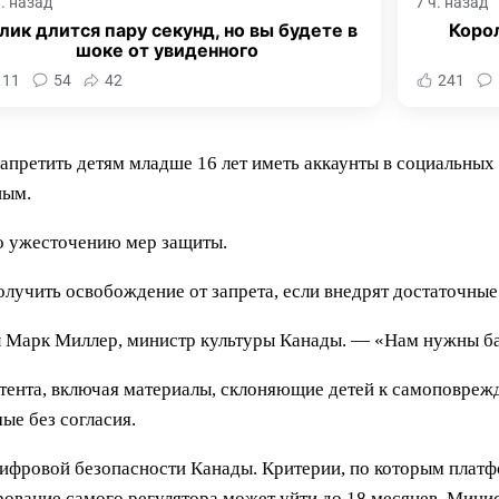
ч. назад
7 ч. назад
лик длится пару секунд, но вы будете в
Корол
шоке от увиденного
111
54
42
241
апретить детям младше 16 лет иметь аккаунты в социальных 
ным.
о ужесточению мер защиты.
олучить освобождение от запрета, если внедрят достаточны
ил Марк Миллер, министр культуры Канады. — «Нам нужны б
нтента, включая материалы, склоняющие детей к самоповре
ые без согласия.
ифровой безопасности Канады. Критерии, по которым платф
рование самого регулятора может уйти до 18 месяцев. Мини