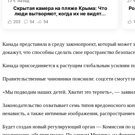
13 ч. назад
21 
Скрытая камера на пляже Крыма: Что
Ро
люди вытворяют, когда их не видят...
203
54
54
Канада представила в среду законопроект, который может з
докажут, что способны сделать свое пространство безопас
Канада присоединяется к растущим глобальным усилиям п
Правительственные чиновники пояснили: соцсети смогут п
«Мы подводим наших детей. Хватит это терпеть», — заяв
Законодательство охватывает семь типов вредоносного ко
ненависть, а также интимные изображения, распространяем
Будет создан новый регулирующий орган — Комиссия по ц
исключения, объявят позже. По словам Миллера, на форми