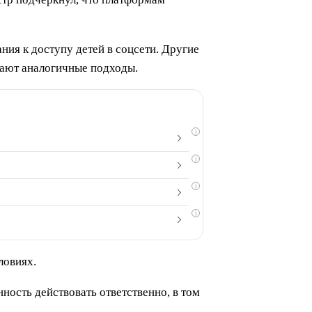
ния к доступу детей в соцсети. Другие
ают аналогичные подходы.
i
i
i
i
ловиях.
ность действовать ответственно, в том