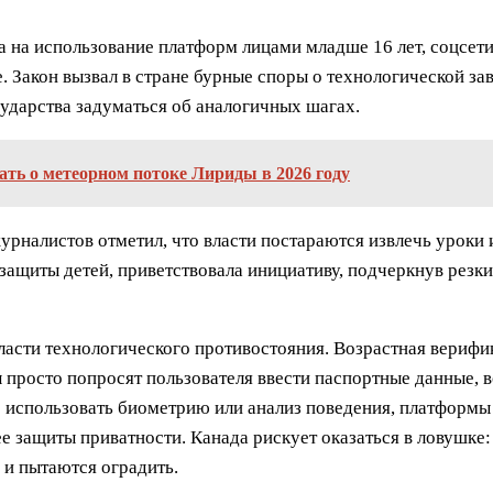
та на использование платформ лицами младше 16 лет, соцсет
. Закон вызвал в стране бурные споры о технологической за
сударства задуматься об аналогичных шагах.
нать о метеорном потоке Лириды в 2026 году
рналистов отметил, что власти постараются извлечь уроки 
ащиты детей, приветствовала инициативу, подчеркнув резки
бласти технологического противостояния. Возрастная верифи
 просто попросят пользователя ввести паспортные данные, 
использовать биометрию или анализ поведения, платформы 
 защиты приватности. Канада рискует оказаться в ловушке:
 и пытаются оградить.