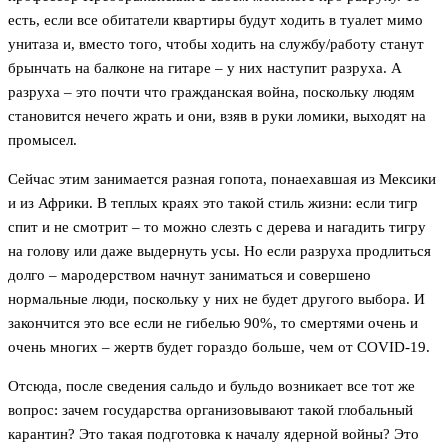
есть, если все обитатели квартиры будут ходить в туалет мимо
унитаза и, вместо того, чтобы ходить на службу/работу станут
брынчать на балконе на гитаре – у них наступит разруха. А
разруха – это почти что гражданская война, поскольку людям
становится нечего жрать и они, взяв в руки ломики, выходят на
промысел.
Сейчас этим занимается разная гопота, понаехавшая из Мексики
и из Африки. В теплых краях это такой стиль жизни: если тигр
спит и не смотрит – то можно слезть с дерева и нагадить тигру
на голову или даже выдернуть усы. Но если разруха продлиться
долго – мародерством начнут заниматься и совершено
нормальные люди, поскольку у них не будет другого выбора. И
закончится это все если не гибелью 90%, то смертями очень и
очень многих – жертв будет гораздо больше, чем от COVID-19.
Отсюда, после сведения сальдо и бульдо возникает все тот же
вопрос: зачем государства организовывают такой глобальный
карантин? Это такая подготовка к началу ядерной войны? Это