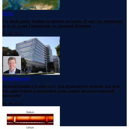
Наука
Где край света: полное солнечное затмение 12 августа прочертит
путь от льдов Гренландии до закатной Испании
06.08.2026
Наука
Новости
Кровопускание в Foster City: Visa безжалостно пускает под нож
топ-менеджеров и инженеров ради ставки на искусственный
интеллект
06.08.2026