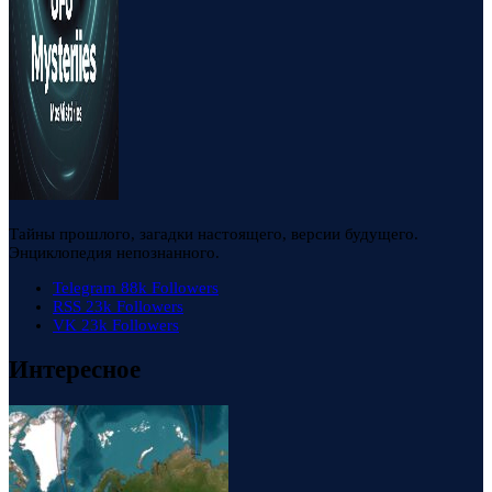
Тайны прошлого, загадки настоящего, версии будущего.
Энциклопедия непознанного.
Telegram
88k
Followers
RSS
23k
Followers
VK
23k
Followers
Интересное