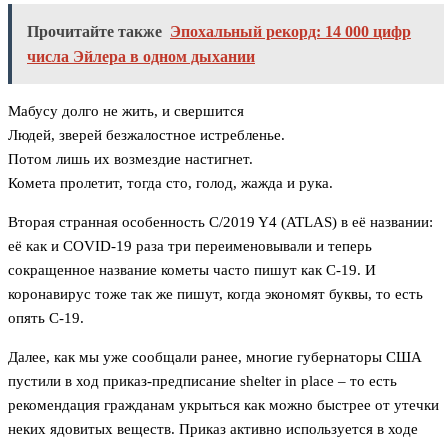
Прочитайте также
Эпохальный рекорд: 14 000 цифр
числа Эйлера в одном дыхании
Мабусу долго не жить, и свершится
Людей, зверей безжалостное истребленье.
Потом лишь их возмездие настигнет.
Комета пролетит, тогда сто, голод, жажда и рука.
Вторая странная особенность C/2019 Y4 (ATLAS) в её названии:
её как и COVID-19 раза три переименовывали и теперь
сокращенное название кометы часто пишут как C-19. И
коронавирус тоже так же пишут, когда экономят буквы, то есть
опять С-19.
Далее, как мы уже сообщали ранее, многие губернаторы США
пустили в ход приказ-предписание shelter in place – то есть
рекомендация гражданам укрыться как можно быстрее от утечки
неких ядовитых веществ. Приказ активно используется в ходе