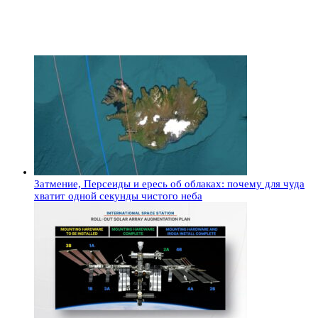
Затмение, Персеиды и ересь об облаках: почему для чуда
хватит одной секунды чистого неба