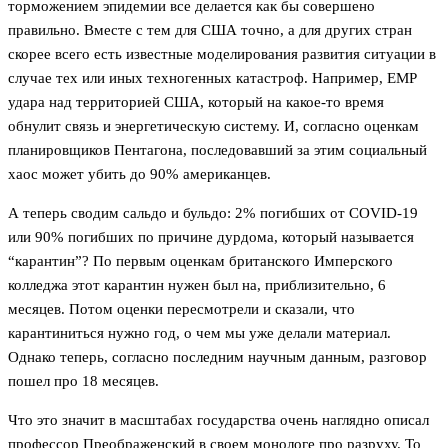
торможением эпидемии все делается как бы совершено
правильно. Вместе с тем для США точно, а для других стран
скорее всего есть известные моделирования развития ситуации в
случае тех или иных техногенных катастроф. Например, EMP
удара над территорией США, который на какое-то время
обнулит связь и энергетическую систему. И, согласно оценкам
планировщиков Пентагона, последовавший за этим социальный
хаос может убить до 90% американцев.
А теперь сводим сальдо и бульдо: 2% погибших от COVID-19
или 90% погибших по причине дурдома, который называется
“карантин”? По первым оценкам британского Имперского
колледжа этот карантин нужен был на, приблизительно, 6
месяцев. Потом оценки пересмотрели и сказали, что
карантиниться нужно год, о чем мы уже делали материал.
Однако теперь, согласно последним научным данным, разговор
пошел про 18 месяцев.
Что это значит в масштабах государства очень наглядно описал
профессор Преображенский в своем монологе про разруху. То