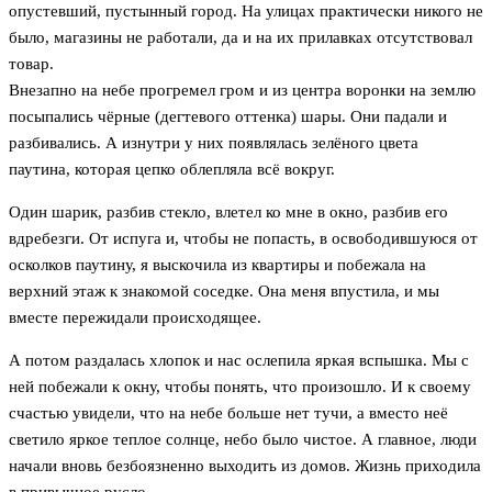
опустевший, пустынный город. На улицах практически никого не
было, магазины не работали, да и на их прилавках отсутствовал
товар.
Внезапно на небе прогремел гром и из центра воронки на землю
посыпались чёрные (дегтевого оттенка) шары. Они падали и
разбивались. А изнутри у них появлялась зелёного цвета
паутина, которая цепко облепляла всё вокруг.
Один шарик, разбив стекло, влетел ко мне в окно, разбив его
вдребезги. От испуга и, чтобы не попасть, в освободившуюся от
осколков паутину, я выскочила из квартиры и побежала на
верхний этаж к знакомой соседке. Она меня впустила, и мы
вместе пережидали происходящее.
А потом раздалась хлопок и нас ослепила яркая вспышка. Мы с
ней побежали к окну, чтобы понять, что произошло. И к своему
счастью увидели, что на небе больше нет тучи, а вместо неё
светило яркое теплое солнце, небо было чистое. А главное, люди
начали вновь безбоязненно выходить из домов. Жизнь приходила