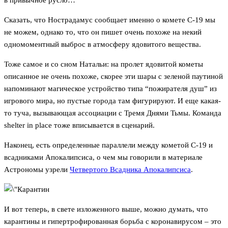
в привычное русло…
Сказать, что Нострадамус сообщает именно о комете С-19 мы
не можем, однако то, что он пишет очень похоже на некий
одномоментный выброс в атмосферу ядовитого вещества.
Тоже самое и со сном Натальи: на пролет ядовитой кометы
описанное не очень похоже, скорее эти шары с зеленой паутиной
напоминают магическое устройство типа “пожирателя душ” из
игрового мира, но пустые города там фигурируют. И еще какая-
то туча, вызывающая ассоциации с Тремя Днями Тьмы. Команда
shelter in place тоже вписывается в сценарий.
Наконец, есть определенные параллели между кометой C-19 и
всадниками Апокалипсиса, о чем мы говорили в материале
Астрономы узрели
Четвертого Всадника Апокалипсиса
.
И вот теперь, в свете изложенного выше, можно думать, что
карантины и гипертрофированная борьба с коронавирусом – это