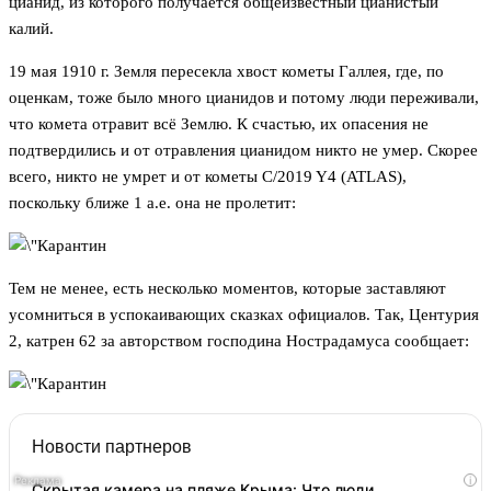
цианид, из которого получается общеизвестный цианистый
калий.
19 мая 1910 г. Земля пересекла хвост кометы Галлея, где, по
оценкам, тоже было много цианидов и потому люди переживали,
что комета отравит всё Землю. К счастью, их опасения не
подтвердились и от отравления цианидом никто не умер. Скорее
всего, никто не умрет и от кометы C/2019 Y4 (ATLAS),
поскольку ближе 1 а.е. она не пролетит:
Тем не менее, есть несколько моментов, которые заставляют
усомниться в успокаивающих сказках официалов. Так, Центурия
2, катрен 62 за авторством господина Нострадамуса сообщает:
Новости партнеров
i
Скрытая камера на пляже Крыма: Что люди