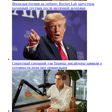
Японская богиня на орбите: Rocket Lab запустила
радарный спутник после месячной задержки
Секретный сценарий для Трампа: инсайдеры заявили о
готовности речи про пришельцев