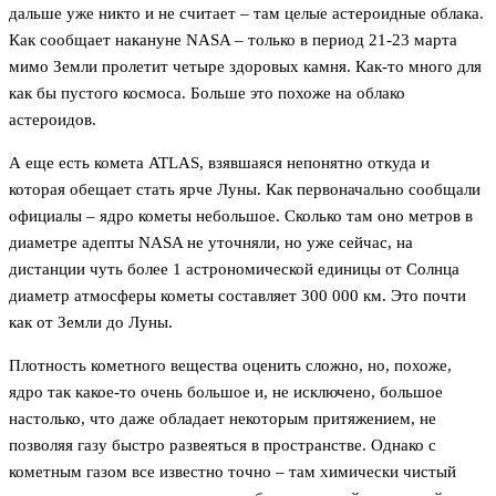
дальше уже никто и не считает – там целые астероидные облака.
Как сообщает накануне NASA – только в период 21-23 марта
мимо Земли пролетит четыре здоровых камня. Как-то много для
как бы пустого космоса. Больше это похоже на облако
астероидов.
А еще есть комета ATLAS, взявшаяся непонятно откуда и
которая обещает стать ярче Луны. Как первоначально сообщали
официалы – ядро кометы небольшое. Сколько там оно метров в
диаметре адепты NASA не уточняли, но уже сейчас, на
дистанции чуть более 1 астрономической единицы от Солнца
диаметр атмосферы кометы составляет 300 000 км. Это почти
как от Земли до Луны.
Плотность кометного вещества оценить сложно, но, похоже,
ядро так какое-то очень большое и, не исключено, большое
настолько, что даже обладает некоторым притяжением, не
позволяя газу быстро развеяться в пространстве. Однако с
кометным газом все известно точно – там химически чистый