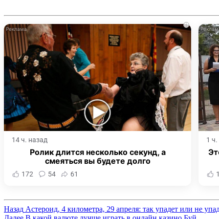
i
14 ч. назад
1 ч
Ролик длится несколько секунд, а
Эт
смеяться вы будете долго
172
54
61
Назад
Астероид, 4 километра, 29 апреля: так упадет или не упа
Далее
В какой валюте лучше играть в онлайн казино Буй