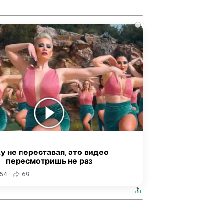
i
у не переставая, это видео
пересмотришь не раз
54
69