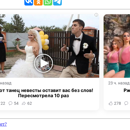
i
. назад
23 ч. назад
от танец невесты оставит вас без слов!
Рж
Пересмотрела 10 раз
122
54
62
278
дет?