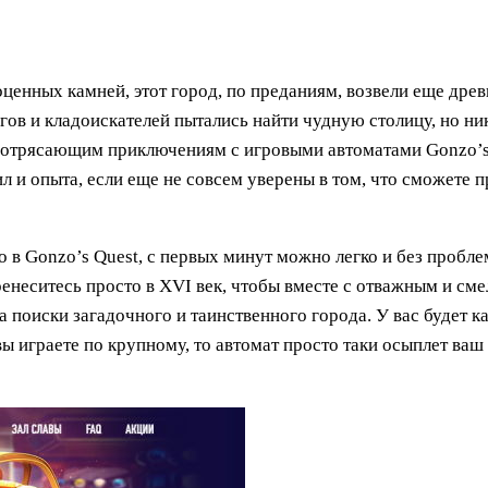
ценных камней, этот город, по преданиям, возвели еще древ
в и кладоискателей пытались найти чудную столицу, но нико
отрясающим приключениям с игровыми автоматами Gonzo’s
сил и опыта, если еще не совсем уверены в том, что сможете
о в Gonzo’s Quest, с первых минут можно легко и без проблем
ренеситесь просто в XVI век, чтобы вместе с отважным и см
а поиски загадочного и таинственного города. У вас будет к
ы играете по крупному, то автомат просто таки осыплет ваш 