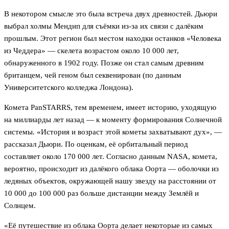
В некотором смысле это была встреча двух древностей. Дьюри
выбрал холмы Мендип для съёмки из-за их связи с далёким
прошлым. Этот регион был местом находки останков «Человека
из Чеддера» — скелета возрастом около 10 000 лет,
обнаруженного в 1902 году. Позже он стал самым древним
британцем, чей геном был секвенирован (по данным
Университетского колледжа Лондона).
Комета PanSTARRS, тем временем, имеет историю, уходящую
на миллиарды лет назад — к моменту формирования Солнечной
системы. «История и возраст этой кометы захватывают дух», —
рассказал Дьюри. По оценкам, её орбитальный период
составляет около 170 000 лет. Согласно данным NASA, комета,
вероятно, происходит из далёкого облака Оорта — оболочки из
ледяных объектов, окружающей нашу звезду на расстоянии от
10 000 до 100 000 раз больше дистанции между Землёй и
Солнцем.
«Её путешествие из облака Оорта делает некоторые из самых