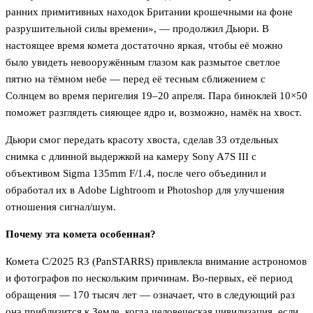
ранних примитивных находок Британии крошечными на фоне
разрушительной силы времени», — продолжил Дьюри. В
настоящее время комета достаточно яркая, чтобы её можно
было увидеть невооружённым глазом как размытое светлое
пятно на тёмном небе — перед её тесным сближением с
Солнцем во время перигелия 19–20 апреля. Пара биноклей 10×50
поможет разглядеть сияющее ядро и, возможно, намёк на хвост.
Дьюри смог передать красоту хвоста, сделав 33 отдельных
снимка с длинной выдержкой на камеру Sony A7S III с
объективом Sigma 135mm F/1.4, после чего объединил и
обработал их в Adobe Lightroom и Photoshop для улучшения
отношения сигнал/шум.
Почему эта комета особенная?
Комета C/2025 R3 (PanSTARRS) привлекла внимание астрономов
и фотографов по нескольким причинам. Во-первых, её период
обращения — 170 тысяч лет — означает, что в следующий раз
она приблизится к Земле, когда человеческая цивилизация, если