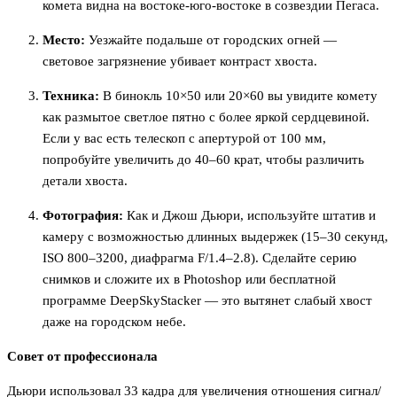
комета видна на востоке-юго-востоке в созвездии Пегаса.
Место:
Уезжайте подальше от городских огней —
световое загрязнение убивает контраст хвоста.
Техника:
В бинокль 10×50 или 20×60 вы увидите комету
как размытое светлое пятно с более яркой сердцевиной.
Если у вас есть телескоп с апертурой от 100 мм,
попробуйте увеличить до 40–60 крат, чтобы различить
детали хвоста.
Фотография:
Как и Джош Дьюри, используйте штатив и
камеру с возможностью длинных выдержек (15–30 секунд,
ISO 800–3200, диафрагма F/1.4–2.8). Сделайте серию
снимков и сложите их в Photoshop или бесплатной
программе DeepSkyStacker — это вытянет слабый хвост
даже на городском небе.
Совет от профессионала
Дьюри использовал 33 кадра для увеличения отношения сигнал/