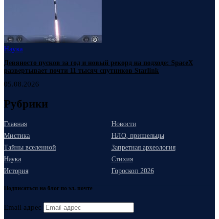
Наука
Девяносто пусков за год и новый рекорд на подходе: SpaceX
развертывает почти 11 тысяч спутников Starlink
05.08.2026
Рубрики
Главная
Новости
Мистика
НЛО, пришельцы
Тайны вселенной
Запретная археология
Наука
Стихия
История
Гороскоп 2026
Подписаться на блог по эл. почте
Email адрес