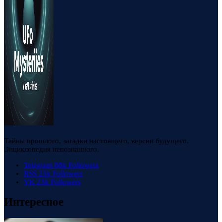
Тайны прошлого, загадки настоящего, версии будущего.
Энциклопедия непознанного.
Telegram
88k
Followers
RSS
23k
Followers
VK
23k
Followers
Интересное