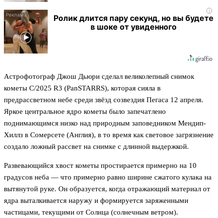
i
Ролик длится пару секунд, но вы будете
в шоке от увиденного
Астрофотограф Джош Дьюри сделал великолепный снимок
кометы C/2025 R3 (PanSTARRS), которая сияла в
предрассветном небе среди звёзд созвездия Пегаса 12 апреля.
Яркое центральное ядро кометы было запечатлено
поднимающимся низко над природным заповедником Мендип-
Хиллз в Сомерсете (Англия), в то время как световое загрязнение
создало ложный рассвет на снимке с длинной выдержкой.
Развевающийся хвост кометы простирается примерно на 10
градусов неба — что примерно равно ширине сжатого кулака на
вытянутой руке. Он образуется, когда отражающий материал от
ядра выталкивается наружу и формируется заряженными
частицами, текущими от Солнца (солнечным ветром).