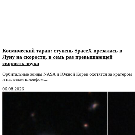
Космический таран: ступень SpaceX врезалась в
Луну на скорости, в семь раз превышающей
скорость звука
Орбитальные зонды NASA и Южной Кореи охотятся за кратером
и пылевым шлейфом,...
06.08.2026