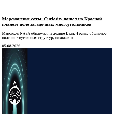
Марсианские соты: Curiosity нашел на Красной
планете поле загадочных многоугольников
Марсоход NASA обнаружил в долине Валле-Гранде обширное
поле шестиугольных структур, похожих на...
05.08.2026