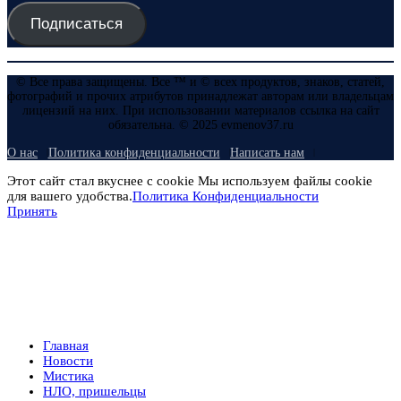
Подписаться
© Все права защищены. Все ™ и © всех продуктов, знаков, статей,
фотографий и прочих атрибутов принадлежат авторам или владельцам
лицензий на них. При использовании материалов ссылка на сайт
обязательна. © 2025 evmenov37.ru
О нас
Политика конфиденциальности
Написать нам
Этот сайт стал вкуснее с cookie Мы используем файлы cookie
для вашего удобства.
Политика Конфиденциальности
Принять
Главная
Новости
Мистика
НЛО, пришельцы