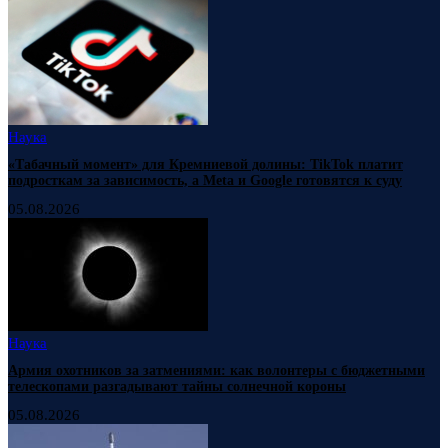
Наука
«Табачный момент» для Кремниевой долины: TikTok платит
подросткам за зависимость, а Meta и Google готовятся к суду
05.08.2026
Наука
Армия охотников за затмениями: как волонтеры с бюджетными
телескопами разгадывают тайны солнечной короны
05.08.2026