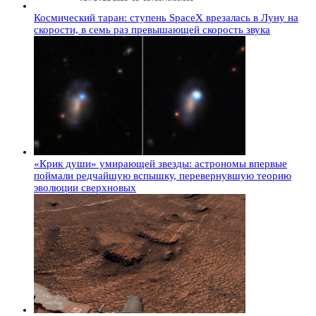
Космический таран: ступень SpaceX врезалась в Луну на
скорости, в семь раз превышающей скорость звука
«Крик души» умирающей звезды: астрономы впервые
поймали редчайшую вспышку, перевернувшую теорию
эволюции сверхновых