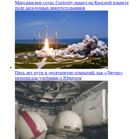
Марсианские соты: Curiosity нашел на Красной планете
поле загадочных многоугольников
Пять лет пути и десятилетие открытий: как «Джуно»
переписала учебники о Юпитере