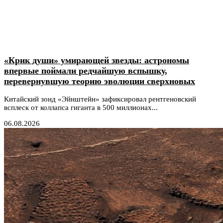
«Крик души» умирающей звезды: астрономы
впервые поймали редчайшую вспышку,
перевернувшую теорию эволюции сверхновых
Китайский зонд «Эйнштейн» зафиксировал рентгеновский
всплеск от коллапса гиганта в 500 миллионах...
06.08.2026