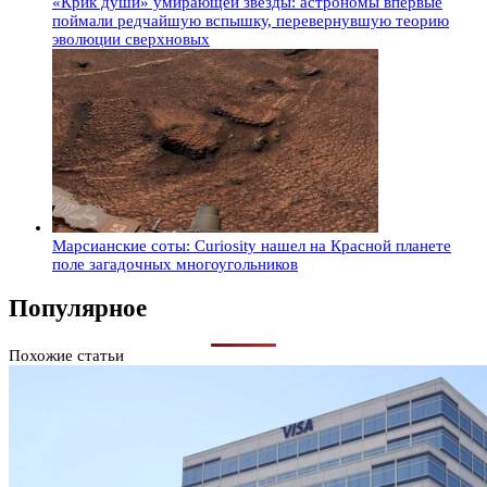
«Крик души» умирающей звезды: астрономы впервые
поймали редчайшую вспышку, перевернувшую теорию
эволюции сверхновых
Марсианские соты: Curiosity нашел на Красной планете
поле загадочных многоугольников
Популярное
Похожие статьи