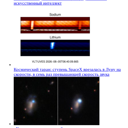
искусственный интеллект
Космический таран: ступень SpaceX врезалась в Луну на
скорости, в семь раз превышающей скорость звука