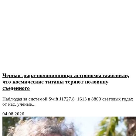
Черная дыра-половинщица: астрономы выяснили,
что космические титаны теряют половину
съеденного
Наблюдая за системой Swift J1727.8−1613 в 8800 световых годах
от нас, ученые...
04.08.2026