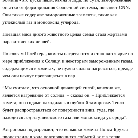
Кометы - это куски пыли, камня и льда, по сути, замороженные
остатки от формирования Солнечной системы, поясняет CNN.
Они также содержат замороженные элементы, такие как
углекислый газ и монооксид углерода.
Поевшая мяса дикого животного целая семья стала жертвами
паразитических червей.
По словам Шлейхера, кометы нагреваются и становятся ярче по
мере приближения к Солнцу, и некоторым замороженным газам,
содержащимся в кометах, не нужно сильно нагреваться, прежде
чем они начнут превращаться в пар.
“Мы считаем, что основной движущей силой, конечно же,
является нагревание от солнца, – сказал он. – Приближается
комета; она годами находилась в глубокой заморозке. Тепло
будет распространяться от поверхности вниз, туда, где
находится лед из углекислого газа или монооксида углерода”.
Астрономы подозревают, что вспышки кометы Понса-Брукса
происходили в ходе повторяющихся событий, когда тепло