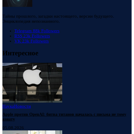
Тайны прошлого, загадки настоящего, версии будущего.
Энциклопедия непознанного.
Telegram
88k
Followers
RSS
23k
Followers
VK
23k
Followers
Интересное
Наука
Новости
Apple против OpenAI: битва титанов началась с письма не тому
азиату
05.08.2026