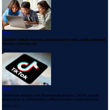
Наука
Планшет раньше букваря: родители хотят учить детей цифровой
грамоте с четырех лет
05.08.2026
Наука
«Табачный момент» для Кремниевой долины: TikTok платит
подросткам за зависимость, а Meta и Google готовятся к суду
05.08.2026