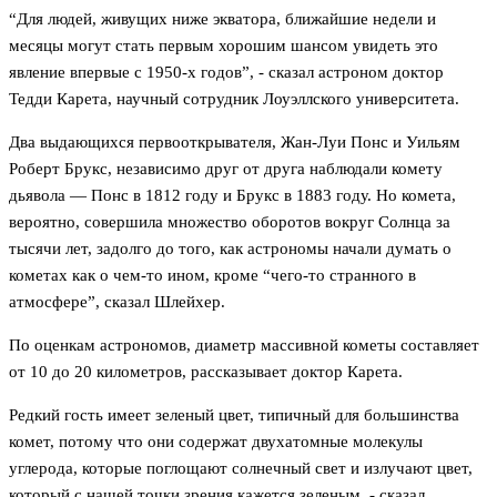
“Для людей, живущих ниже экватора, ближайшие недели и
месяцы могут стать первым хорошим шансом увидеть это
явление впервые с 1950-х годов”, - сказал астроном доктор
Тедди Карета, научный сотрудник Лоуэллского университета.
Два выдающихся первооткрывателя, Жан-Луи Понс и Уильям
Роберт Брукс, независимо друг от друга наблюдали комету
дьявола — Понс в 1812 году и Брукс в 1883 году. Но комета,
вероятно, совершила множество оборотов вокруг Солнца за
тысячи лет, задолго до того, как астрономы начали думать о
кометах как о чем-то ином, кроме “чего-то странного в
атмосфере”, сказал Шлейхер.
По оценкам астрономов, диаметр массивной кометы составляет
от 10 до 20 километров, рассказывает доктор Карета.
Редкий гость имеет зеленый цвет, типичный для большинства
комет, потому что они содержат двухатомные молекулы
углерода, которые поглощают солнечный свет и излучают цвет,
который с нашей точки зрения кажется зеленым, - сказал