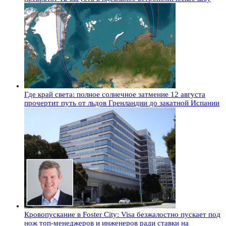
Где край света: полное солнечное затмение 12 августа
прочертит путь от льдов Гренландии до закатной Испании
Кровопускание в Foster City: Visa безжалостно пускает под
нож топ-менеджеров и инженеров ради ставки на