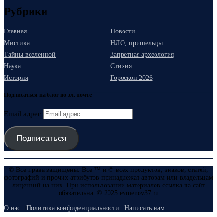
Рубрики
Главная
Новости
Мистика
НЛО, пришельцы
Тайны вселенной
Запретная археология
Наука
Стихия
История
Гороскоп 2026
Подписаться на блог по эл. почте
Email адрес
Подписаться
© Все права защищены. Все ™ и © всех продуктов, знаков, статей,
фотографий и прочих атрибутов принадлежат авторам или владельцам
лицензий на них. При использовании материалов ссылка на сайт
обязательна. © 2025 evmenov37.ru
О нас
Политика конфиденциальности
Написать нам