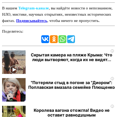
В нашем
Telegram‑канале
, вы найдёте новости о непознанном,
НЛО, мистике, научных открытиях, неизвестных исторических
фактах.
Подписывайтесь
, чтобы ничего не пропустить.
Поделитесь:
i
Скрытая камера на пляже Крыма: Что
люди вытворяют, когда их не видят...
i
"Потеряли стыд в погоне за "Диором":
Поплавская вмазала семейке Плющенко
i
Королева вагона отожгла! Видео не
оставит равнодушным