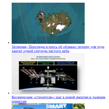
Затмение, Персеиды и ересь об облаках: почему для чуда
хватит одной секунды чистого неба
Космические «строители»: шаг к новой энергии и далеким
планетам