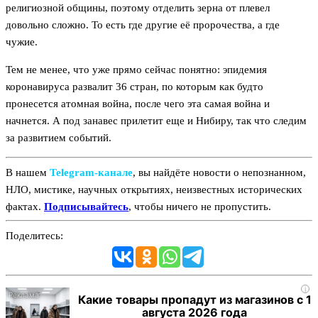
религиозной общины, поэтому отделить зерна от плевел
довольно сложно. То есть где другие её пророчества, а где
чужие.
Тем не менее, что уже прямо сейчас понятно: эпидемия
коронавируса развалит 36 стран, по которым как будто
пронесется атомная война, после чего эта самая война и
начнется. А под занавес прилетит еще и Нибиру, так что следим
за развитием событий.
В нашем
Telegram‑канале
, вы найдёте новости о непознанном,
НЛО, мистике, научных открытиях, неизвестных исторических
фактах.
Подписывайтесь
, чтобы ничего не пропустить.
Поделитесь:
i
Какие товары пропадут из магазинов с 1
августа 2026 года