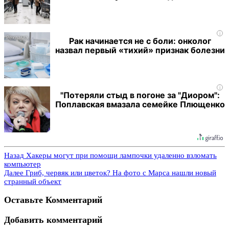
i
Рак начинается не с боли: онколог
назвал первый «тихий» признак болезни
i
"Потеряли стыд в погоне за "Диором":
Поплавская вмазала семейке Плющенко
Назад
Хакеры могут при помощи лампочки удаленно взломать
компьютер
Далее
Гриб, червяк или цветок? На фото с Марса нашли новый
странный объект
Оставьте Комментарий
Добавить комментарий