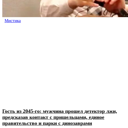
Мистика
Гость из 2045-го: мужчина прошел детектор лжи,
предсказав контакт с пришельцами, единое
правительство и парки с динозаврами