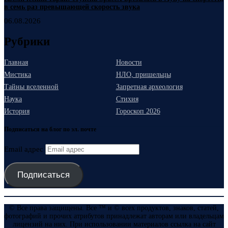
в семь раз превышающей скорость звука
06.08.2026
Рубрики
Главная
Новости
Мистика
НЛО, пришельцы
Тайны вселенной
Запретная археология
Наука
Стихия
История
Гороскоп 2026
Подписаться на блог по эл. почте
Email адрес
Подписаться
© Все права защищены. Все ™ и © всех продуктов, знаков, статей,
фотографий и прочих атрибутов принадлежат авторам или владельцам
лицензий на них. При использовании материалов ссылка на сайт