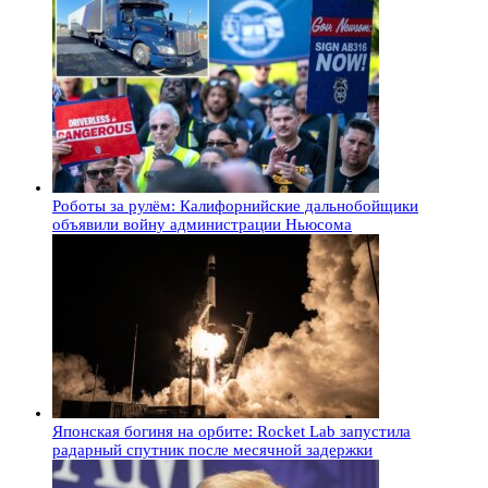
Роботы за рулём: Калифорнийские дальнобойщики
объявили войну администрации Ньюсома
Японская богиня на орбите: Rocket Lab запустила
радарный спутник после месячной задержки