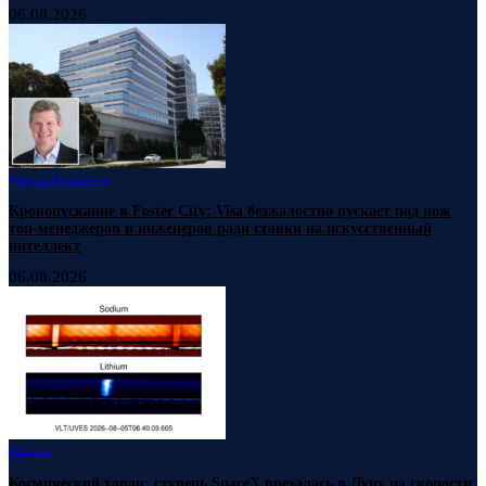
06.08.2026
Наука
Новости
Кровопускание в Foster City: Visa безжалостно пускает под нож
топ-менеджеров и инженеров ради ставки на искусственный
интеллект
06.08.2026
Наука
Космический таран: ступень SpaceX врезалась в Луну на скорости,