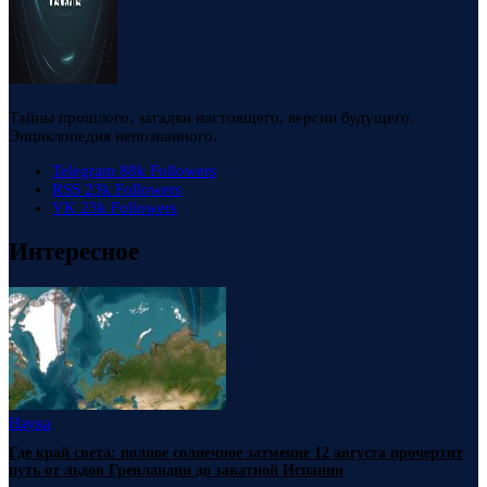
Тайны прошлого, загадки настоящего, версии будущего.
Энциклопедия непознанного.
Telegram
88k
Followers
RSS
23k
Followers
VK
23k
Followers
Интересное
Наука
Где край света: полное солнечное затмение 12 августа прочертит
путь от льдов Гренландии до закатной Испании