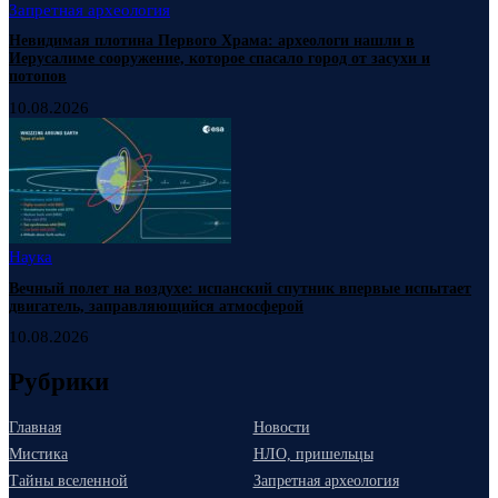
Запретная археология
Невидимая плотина Первого Храма: археологи нашли в
Иерусалиме сооружение, которое спасало город от засухи и
потопов
10.08.2026
Наука
Вечный полет на воздухе: испанский спутник впервые испытает
двигатель, заправляющийся атмосферой
10.08.2026
Рубрики
Главная
Новости
Мистика
НЛО, пришельцы
Тайны вселенной
Запретная археология