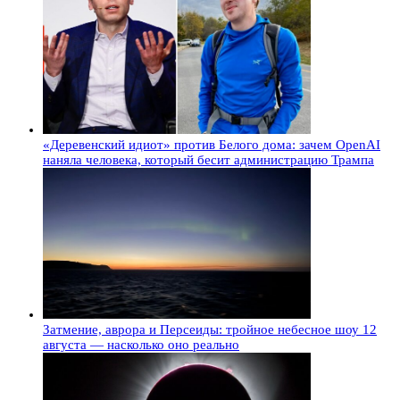
«Деревенский идиот» против Белого дома: зачем OpenAI
наняла человека, который бесит администрацию Трампа
Затмение, аврора и Персеиды: тройное небесное шоу 12
августа — насколько оно реально