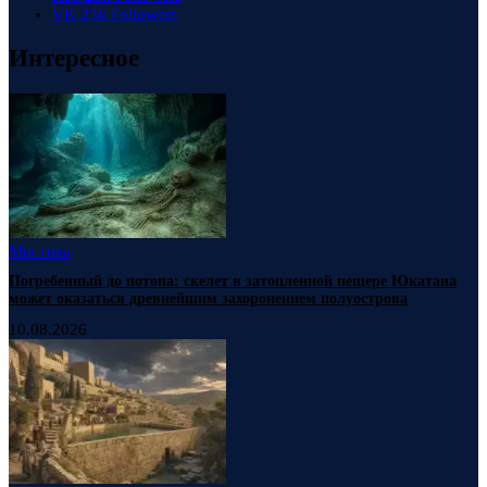
VK
23k
Followers
Интересное
Мистика
Погребенный до потопа: скелет в затопленной пещере Юкатана
может оказаться древнейшим захоронением полуострова
10.08.2026