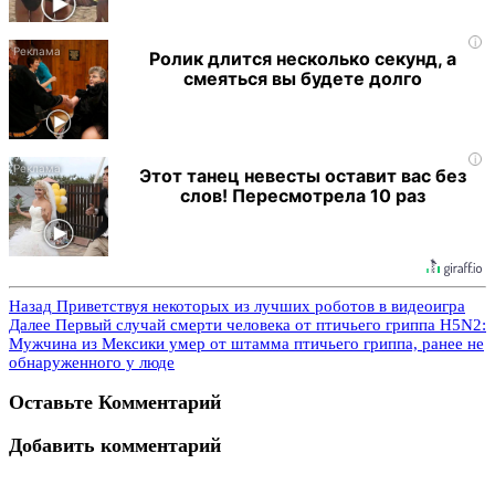
i
Ролик длится несколько секунд, а
смеяться вы будете долго
i
Этот танец невесты оставит вас без
слов! Пересмотрела 10 раз
Назад
Приветствуя некоторых из лучших роботов в видеоигра
Далее
Первый случай смерти человека от птичьего гриппа H5N2:
Мужчина из Мексики умер от штамма птичьего гриппа, ранее не
обнаруженного у люде
Оставьте Комментарий
Добавить комментарий