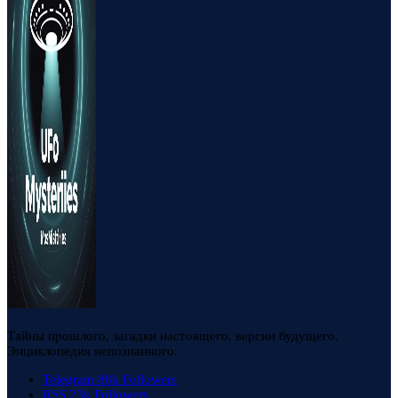
Тайны прошлого, загадки настоящего, версии будущего.
Энциклопедия непознанного.
Telegram
88k
Followers
RSS
23k
Followers