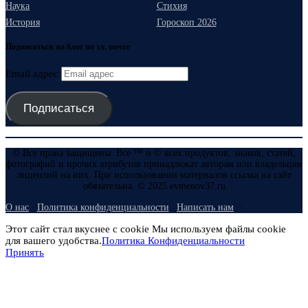
Наука
Стихия
История
Гороскоп 2026
Подписаться на блог по эл. почте
Email адрес
Подписаться
© Все права защищены. Все ™ и © всех продуктов, знаков, статей,
фотографий и прочих атрибутов принадлежат авторам или владельцам
лицензий на них. При использовании материалов ссылка на сайт
обязательна. © 2025 evmenov37.ru
О нас
Политика конфиденциальности
Написать нам
Этот сайт стал вкуснее с cookie Мы используем файлы cookie
для вашего удобства.
Политика Конфиденциальности
Принять