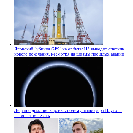
Японский "убийца GPS" на орбите: H3 выводит спутник
нового поколения, несмотря на шрамы прошлых аварий
Ледяное дыхание карлика: почему атмосфера Плутона
начинает исчезать