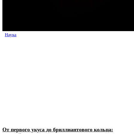
Наука
От первого укуса до бриллиантового кольца: