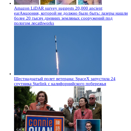
Amazon LiDAR survey suggests 20,000 ancient
earАмазония, которой не должно было быть: лазеры нашли
более 20 тысяч древних земляных сооружений под
пологом лесаthworks
Шестнадцатый полет ветерана: SpaceX запустила 24
спутника Starlink с калифорнийского побережья