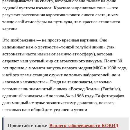
раскладываются на спектр, который словно пылает на фоне
ледяной пустоты космоса. Красные и оранжевые тона — это
результат рассеивания коротковолнового синего света, и чем
толще слой атмосферы на пути луча, тем краснее становится
картина.
Это изображение — не просто красивая картинка. Оно
напоминает нам о хрупкости «тонкой голубой линии» (так
астронавты часто называют земную атмосферу), которая
отделяет наш уютный мир от агрессивного вакуума. Почти 30
лет прошло с момента запуска первого модуля МКС в 1998 году,
и всё это время станция служит не только лабораторией, но и
«глазами человечества». Глядя на такие закаты, невольно
вспоминаешь знаменитый снимок «Восход Земли» (Earthrise),
сделанный экипажем «Аполлона-8» в 1968 году. Та фотография
дала мощный импульс экологическому движению, показав,
насколько наш общий дом уединен и уязвим.
Прочитайте также
Всплеск заболеваемости КОВИД