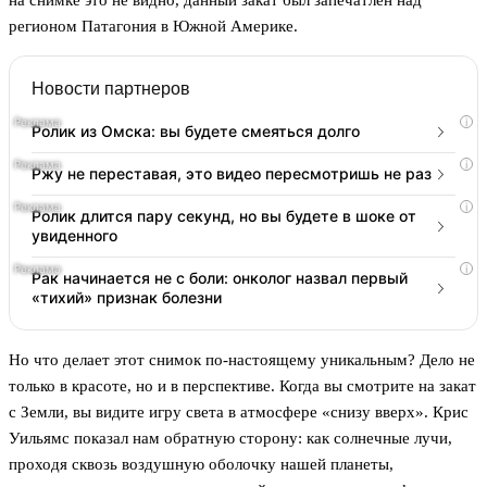
на снимке это не видно, данный закат был запечатлен над
регионом Патагония в Южной Америке.
Новости партнеров
i
Ролик из Омска: вы будете смеяться долго
i
Ржу не переставая, это видео пересмотришь не раз
i
Ролик длится пару секунд, но вы будете в шоке от
увиденного
i
Рак начинается не с боли: онколог назвал первый
«тихий» признак болезни
Но что делает этот снимок по-настоящему уникальным? Дело не
только в красоте, но и в перспективе. Когда вы смотрите на закат
с Земли, вы видите игру света в атмосфере «снизу вверх». Крис
Уильямс показал нам обратную сторону: как солнечные лучи,
проходя сквозь воздушную оболочку нашей планеты,