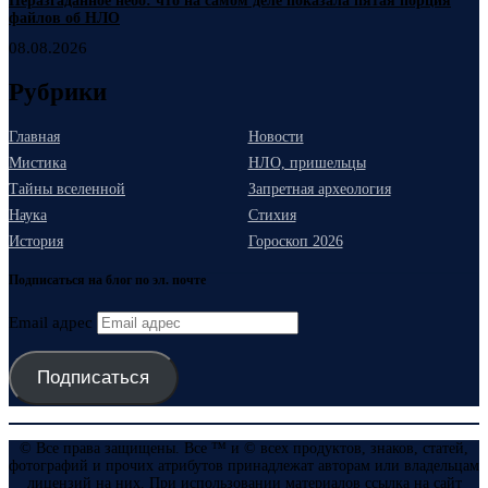
Неразгаданное небо: что на самом деле показала пятая порция
файлов об НЛО
08.08.2026
Рубрики
Главная
Новости
Мистика
НЛО, пришельцы
Тайны вселенной
Запретная археология
Наука
Стихия
История
Гороскоп 2026
Подписаться на блог по эл. почте
Email адрес
Подписаться
© Все права защищены. Все ™ и © всех продуктов, знаков, статей,
фотографий и прочих атрибутов принадлежат авторам или владельцам
лицензий на них. При использовании материалов ссылка на сайт