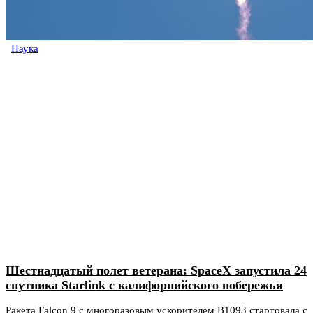
Наука
Шестнадцатый полет ветерана: SpaceX запустила 24
спутника Starlink с калифорнийского побережья
Ракета Falcon 9 с многоразовым ускорителем B1093 стартовала с