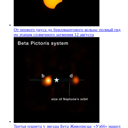
От первого укуса до бриллиантового кольца: полный гид
по этапам солнечного затмения 12 августа
Третья планета у звезды Бета Живописца: «Уэбб» нашел