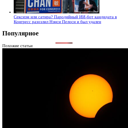
Сексизм или сатира? Пародийный ИИ-бот кандидата в
Конгресс разозлил Нэнси Пелоси и был удален
Популярное
Похожие статьи