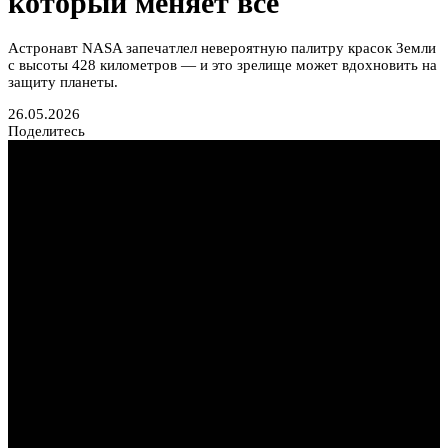
который меняет всё
Астронавт NASA запечатлел невероятную палитру красок Земли
с высоты 428 километров — и это зрелище может вдохновить на
защиту планеты.
26.05.2026
Поделитесь