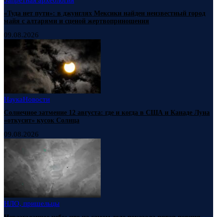
«Туда нет пути»: в джунглях Мексики найден неизвестный город
майя с алтарями и сценой жертвоприношения
09.08.2026
Наука
Новости
Солнечное затмение 12 августа: где и когда в США и Канаде Луна
«откусит» кусок Солнца
09.08.2026
НЛО, пришельцы