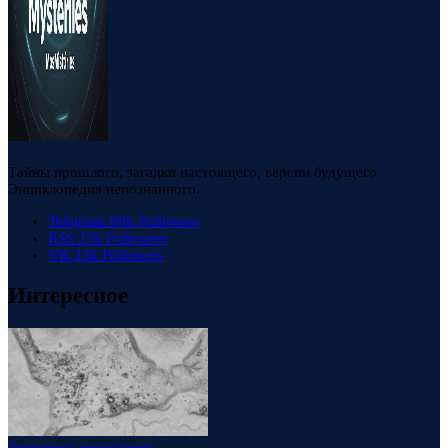
Тайны прошлого, загадки настоящего, версии будущего.
Энциклопедия непознанного.
Telegram
88k
Followers
RSS
23k
Followers
VK
23k
Followers
Интересное
Запретная археология