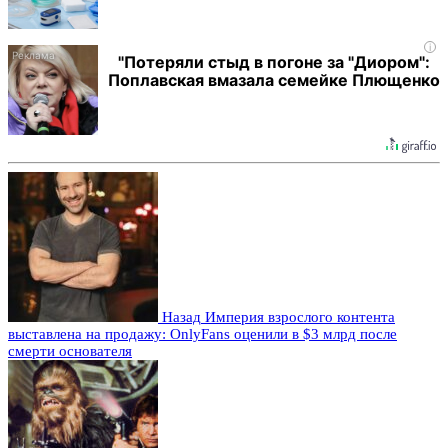
i
"Потеряли стыд в погоне за "Диором":
Поплавская вмазала семейке Плющенко
Назад
Империя взрослого контента
выставлена на продажу: OnlyFans оценили в $3 млрд после
смерти основателя