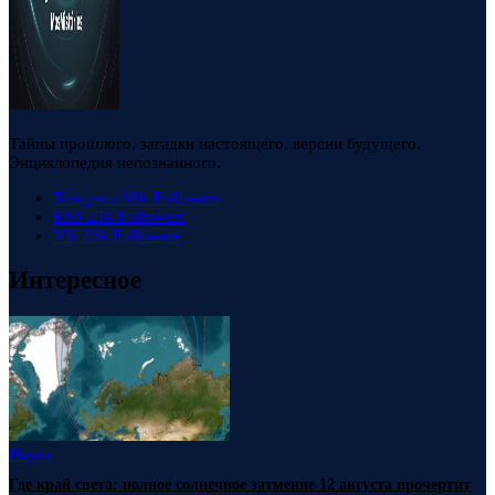
Тайны прошлого, загадки настоящего, версии будущего.
Энциклопедия непознанного.
Telegram
88k
Followers
RSS
23k
Followers
VK
23k
Followers
Интересное
Наука
Где край света: полное солнечное затмение 12 августа прочертит