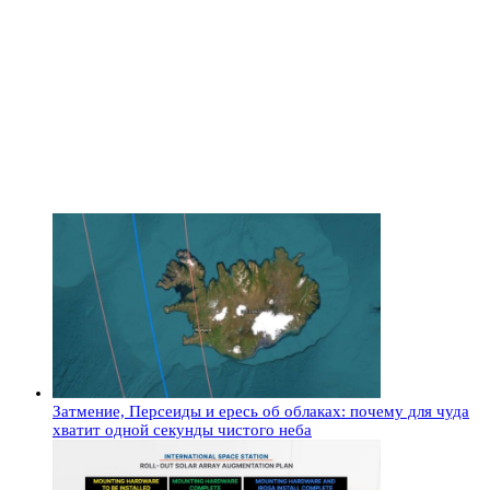
Затмение, Персеиды и ересь об облаках: почему для чуда
хватит одной секунды чистого неба