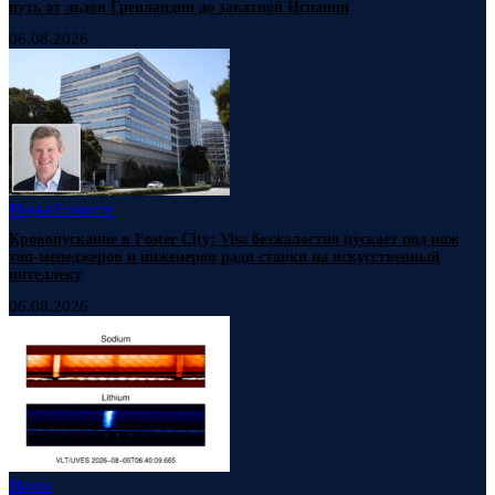
путь от льдов Гренландии до закатной Испании
06.08.2026
Наука
Новости
Кровопускание в Foster City: Visa безжалостно пускает под нож
топ-менеджеров и инженеров ради ставки на искусственный
интеллект
06.08.2026
Наука