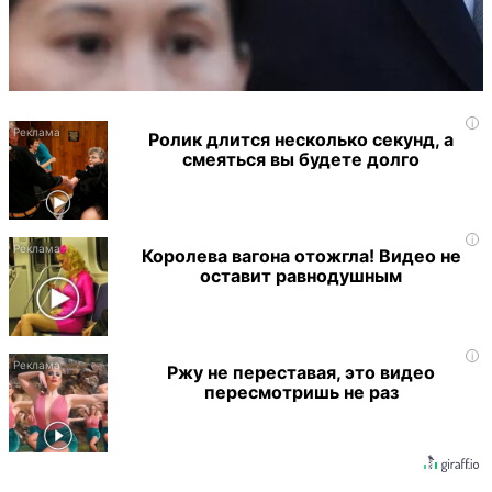
i
Ролик длится несколько секунд, а
смеяться вы будете долго
i
Королева вагона отожгла! Видео не
оставит равнодушным
i
Ржу не переставая, это видео
пересмотришь не раз