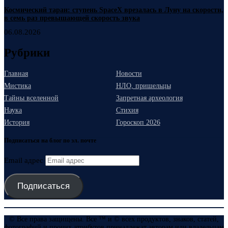
Космический таран: ступень SpaceX врезалась в Луну на скорости,
в семь раз превышающей скорость звука
06.08.2026
Рубрики
Главная
Новости
Мистика
НЛО, пришельцы
Тайны вселенной
Запретная археология
Наука
Стихия
История
Гороскоп 2026
Подписаться на блог по эл. почте
Email адрес
Подписаться
© Все права защищены. Все ™ и © всех продуктов, знаков, статей,
фотографий и прочих атрибутов принадлежат авторам или владельцам