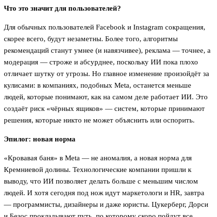
Что это значит для пользователей?
Для обычных пользователей Facebook и Instagram сокращения,
скорее всего, будут незаметны. Более того, алгоритмы
рекомендаций станут умнее (и навязчивее), реклама — точнее, а
модерация — строже и абсурднее, поскольку ИИ пока плохо
отличает шутку от угрозы. Но главное изменение произойдёт за
кулисами: в компаниях, подобных Meta, останется меньше
людей, которые понимают, как на самом деле работает ИИ. Это
создаёт риск «чёрных ящиков» — систем, которые принимают
решения, которые никто не может объяснить или оспорить.
Эпилог: новая норма
«Кровавая баня» в Meta — не аномалия, а новая норма для
Кремниевой долины. Технологические компании пришли к
выводу, что ИИ позволяет делать больше с меньшим числом
людей. И хотя сегодня под нож идут маркетологи и HR, завтра
— программисты, дизайнеры и даже юристы. Цукерберг, Дорси
и Безос прокладывают путь, по которому скоро пойдут все.