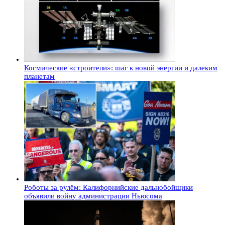
Космические «строители»: шаг к новой энергии и далеким
планетам
Роботы за рулём: Калифорнийские дальнобойщики
объявили войну администрации Ньюсома