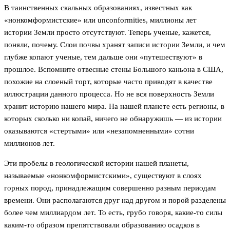
В таинственных скальных образованиях, известных как
«нонкомформистские» или unconformities, миллионы лет
истории Земли просто отсутствуют. Теперь ученые, кажется,
поняли, почему. Слои почвы хранят записи истории Земли, и чем
глубже копают ученые, тем дальше они «путешествуют» в
прошлое. Вспомните отвесные стены Большого каньона в США,
похожие на слоеный торт, которые часто приводят в качестве
иллюстрации данного процесса. Но не вся поверхность Земли
хранит историю нашего мира. На нашей планете есть регионы, в
которых сколько ни копай, ничего не обнаружишь — из истории
оказываются «стертыми» или «незапомненными» сотни
миллионов лет.
Эти пробелы в геологической истории нашей планеты,
называемые «нонкомформистскими», существуют в слоях
горных пород, принадлежащим совершенно разным периодам
времени. Они располагаются друг над другом и порой разделены
более чем миллиардом лет. То есть, грубо говоря, какие-то силы
каким-то образом препятствовали образованию осадков в