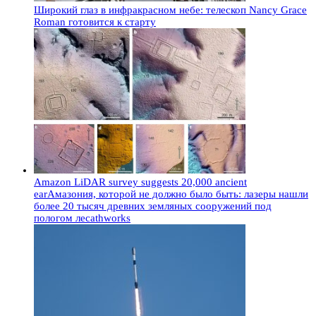
Широкий глаз в инфракрасном небе: телескоп Nancy Grace
Roman готовится к старту
Amazon LiDAR survey suggests 20,000 ancient
earАмазония, которой не должно было быть: лазеры нашли
более 20 тысяч древних земляных сооружений под
пологом лесаthworks