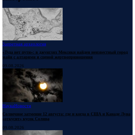
Запретная археология
«Туда нет пути»: в джунглях Мексики найден неизвестный город
майя с алтарями и сценой жертвоприношения
09.08.2026
Наука
Новости
Солнечное затмение 12 августа: где и когда в США и Канаде Луна
«откусит» кусок Солнца
09.08.2026