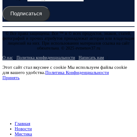
Подписаться
© Все права защищены. Все ™ и © всех продуктов, знаков, статей,
фотографий и прочих атрибутов принадлежат авторам или владельцам
лицензий на них. При использовании материалов ссылка на сайт
обязательна. © 2025 evmenov37.ru
О нас
Политика конфиденциальности
Написать нам
Этот сайт стал вкуснее с cookie Мы используем файлы cookie
для вашего удобства.
Политика Конфиденциальности
Принять
Главная
Новости
Мистика