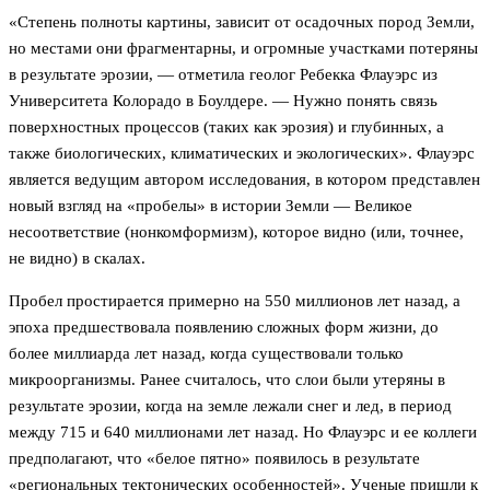
«Степень полноты картины, зависит от осадочных пород Земли,
но местами они фрагментарны, и огромные участками потеряны
в результате эрозии, — отметила геолог Ребекка Флауэрс из
Университета Колорадо в Боулдере. — Нужно понять связь
поверхностных процессов (таких как эрозия) и глубинных, а
также биологических, климатических и экологических». Флауэрс
является ведущим автором исследования, в котором представлен
новый взгляд на «пробелы» в истории Земли — Великое
несоответствие (нонкомформизм), которое видно (или, точнее,
не видно) в скалах.
Пробел простирается примерно на 550 миллионов лет назад, а
эпоха предшествовала появлению сложных форм жизни, до
более миллиарда лет назад, когда существовали только
микроорганизмы. Ранее считалось, что слои были утеряны в
результате эрозии, когда на земле лежали снег и лед, в период
между 715 и 640 миллионами лет назад. Но Флауэрс и ее коллеги
предполагают, что «белое пятно» появилось в результате
«региональных тектонических особенностей». Ученые пришли к