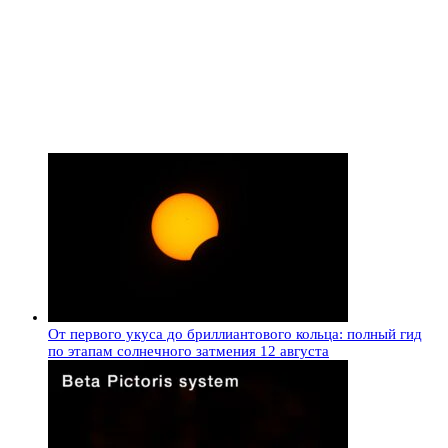
От первого укуса до бриллиантового кольца: полный гид
по этапам солнечного затмения 12 августа