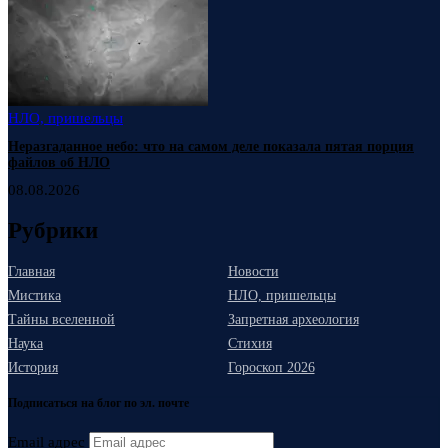
НЛО, пришельцы
Неразгаданное небо: что на самом деле показала пятая порция
файлов об НЛО
08.08.2026
Рубрики
Главная
Новости
Мистика
НЛО, пришельцы
Тайны вселенной
Запретная археология
Наука
Стихия
История
Гороскоп 2026
Подписаться на блог по эл. почте
Email адрес