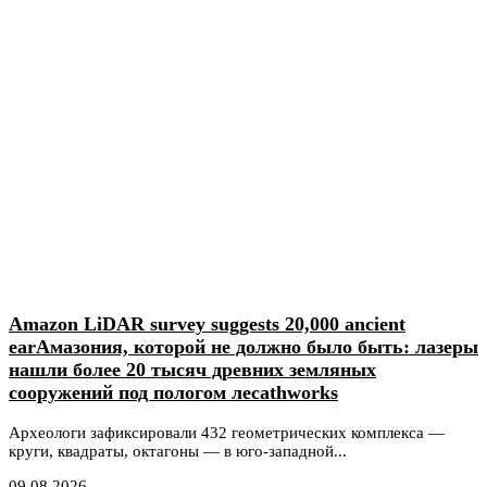
Amazon LiDAR survey suggests 20,000 ancient
earАмазония, которой не должно было быть: лазеры
нашли более 20 тысяч древних земляных
сооружений под пологом лесаthworks
Археологи зафиксировали 432 геометрических комплекса —
круги, квадраты, октагоны — в юго-западной...
09.08.2026