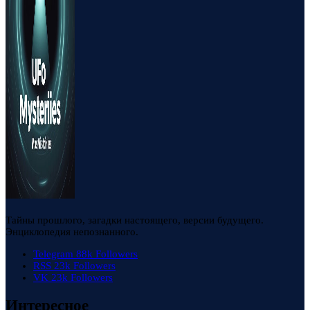
Тайны прошлого, загадки настоящего, версии будущего.
Энциклопедия непознанного.
Telegram
88k
Followers
RSS
23k
Followers
VK
23k
Followers
Интересное