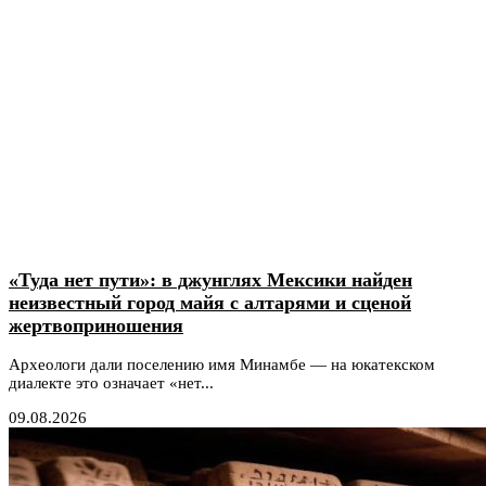
«Туда нет пути»: в джунглях Мексики найден
неизвестный город майя с алтарями и сценой
жертвоприношения
Археологи дали поселению имя Минамбе — на юкатекском
диалекте это означает «нет...
09.08.2026