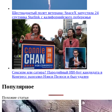
Шестнадцатый полет ветерана: SpaceX запустила 24
спутника Starlink с калифорнийского побережья
Сексизм или сатира? Пародийный ИИ-бот кандидата в
Конгресс разозлил Нэнси Пелоси и был удален
Популярное
Похожие статьи