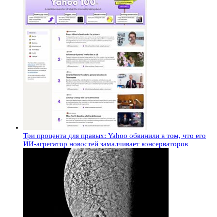
Три процента для правых: Yahoo обвинили в том, что его
ИИ-агрегатор новостей замалчивает консерваторов