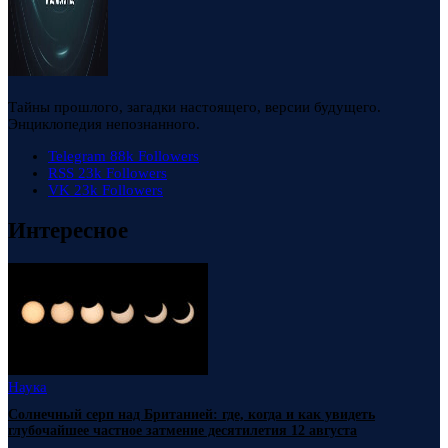
Тайны прошлого, загадки настоящего, версии будущего.
Энциклопедия непознанного.
Telegram
88k
Followers
RSS
23k
Followers
VK
23k
Followers
Интересное
Наука
Солнечный серп над Британией: где, когда и как увидеть
глубочайшее частное затмение десятилетия 12 августа