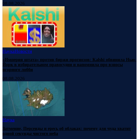
08.08.2026
Наука
Новости
«Империя штата» против биржи прогнозов: Kalshi обвинила Нью-
Йорк в избирательном правосудии и напомнила про взносы
игорного лобби
08.08.2026
Наука
Затмение, Персеиды и ересь об облаках: почему для чуда хватит
одной секунды чистого неба