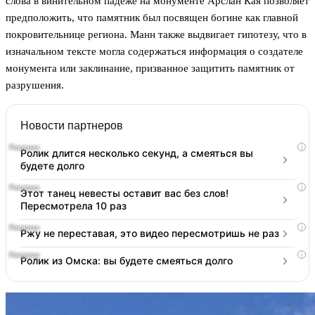
слова в винительном падеже на монументе Арслан Кая позволяет
предположить, что памятник был посвящен богине как главной
покровительнице региона. Манн также выдвигает гипотезу, что в
изначальном тексте могла содержаться информация о создателе
монумента или заклинание, призванное защитить памятник от
разрушения.
Новости партнеров
i
Ролик длится несколько секунд, а смеяться вы
будете долго
i
Этот танец невесты оставит вас без слов!
Пересмотрела 10 раз
i
Ржу не переставая, это видео пересмотришь не раз
i
Ролик из Омска: вы будете смеяться долго