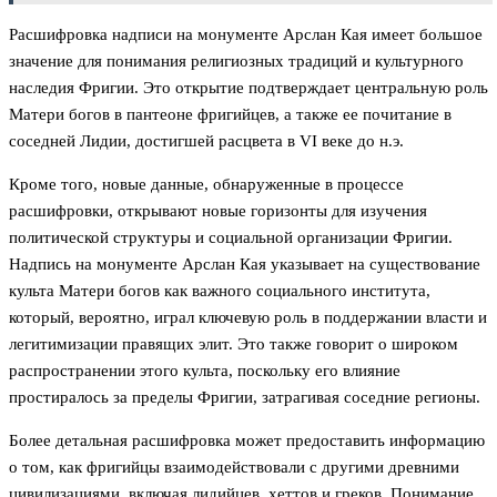
Расшифровка надписи на монументе Арслан Кая имеет большое
значение для понимания религиозных традиций и культурного
наследия Фригии. Это открытие подтверждает центральную роль
Матери богов в пантеоне фригийцев, а также ее почитание в
соседней Лидии, достигшей расцвета в VI веке до н.э.
Кроме того, новые данные, обнаруженные в процессе
расшифровки, открывают новые горизонты для изучения
политической структуры и социальной организации Фригии.
Надпись на монументе Арслан Кая указывает на существование
культа Матери богов как важного социального института,
который, вероятно, играл ключевую роль в поддержании власти и
легитимизации правящих элит. Это также говорит о широком
распространении этого культа, поскольку его влияние
простиралось за пределы Фригии, затрагивая соседние регионы.
Более детальная расшифровка может предоставить информацию
о том, как фригийцы взаимодействовали с другими древними
цивилизациями, включая лидийцев, хеттов и греков. Понимание