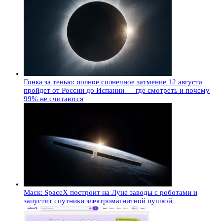
Гонка за тенью: полное солнечное затмение 12 августа
пройдет от России до Испании — где смотреть и почему
99% не считаются
Маск: SpaceX построит на Луне заводы с роботами и
запустит спутники электромагнитной пушкой