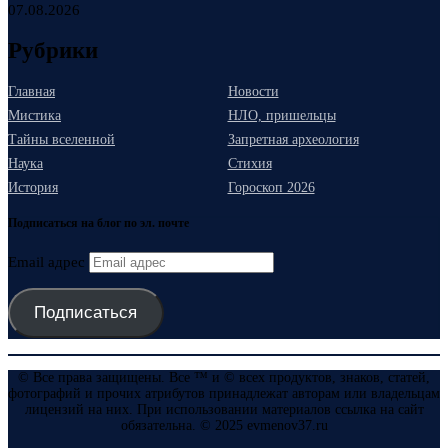
07.08.2026
Рубрики
Главная
Новости
Мистика
НЛО, пришельцы
Тайны вселенной
Запретная археология
Наука
Стихия
История
Гороскоп 2026
Подписаться на блог по эл. почте
Email адрес
Подписаться
© Все права защищены. Все ™ и © всех продуктов, знаков, статей,
фотографий и прочих атрибутов принадлежат авторам или владельцам
лицензий на них. При использовании материалов ссылка на сайт
обязательна. © 2025 evmenov37.ru