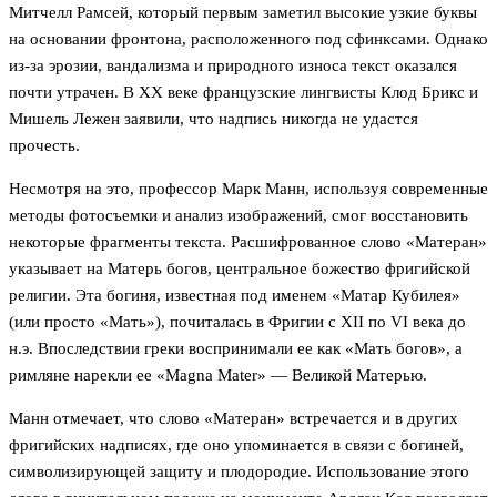
Митчелл Рамсей, который первым заметил высокие узкие буквы
на основании фронтона, расположенного под сфинксами. Однако
из-за эрозии, вандализма и природного износа текст оказался
почти утрачен. В XX веке французские лингвисты Клод Брикс и
Мишель Лежен заявили, что надпись никогда не удастся
прочесть.
Несмотря на это, профессор Марк Манн, используя современные
методы фотосъемки и анализ изображений, смог восстановить
некоторые фрагменты текста. Расшифрованное слово «Матеран»
указывает на Матерь богов, центральное божество фригийской
религии. Эта богиня, известная под именем «Матар Кубилея»
(или просто «Мать»), почиталась в Фригии с XII по VI века до
н.э. Впоследствии греки воспринимали ее как «Мать богов», а
римляне нарекли ее «Magna Mater» — Великой Матерью.
Манн отмечает, что слово «Матеран» встречается и в других
фригийских надписях, где оно упоминается в связи с богиней,
символизирующей защиту и плодородие. Использование этого