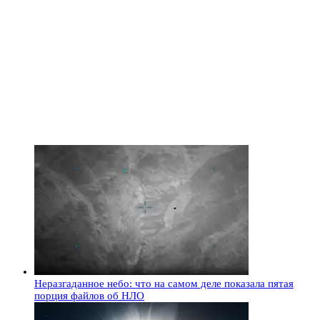
Неразгаданное небо: что на самом деле показала пятая
порция файлов об НЛО