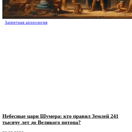
Запретная археология
Небесные цари Шумера: кто правил Землей 241
тысячу лет до Великого потопа?