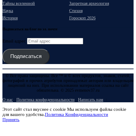
Тайны вселенной
Запретная археология
Наука
Стихия
История
Гороскоп 2026
Подписаться на блог по эл. почте
Email адрес
Подписаться
© Все права защищены. Все ™ и © всех продуктов, знаков, статей,
фотографий и прочих атрибутов принадлежат авторам или владельцам
лицензий на них. При использовании материалов ссылка на сайт
обязательна. © 2025 evmenov37.ru
О нас
Политика конфиденциальности
Написать нам
Этот сайт стал вкуснее с cookie Мы используем файлы cookie
для вашего удобства.
Политика Конфиденциальности
Принять