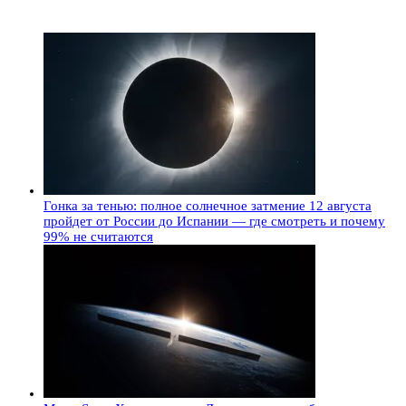
Гонка за тенью: полное солнечное затмение 12 августа
пройдет от России до Испании — где смотреть и почему
99% не считаются