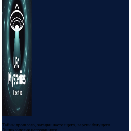
Тайны прошлого, загадки настоящего, версии будущего.
Энциклопедия непознанного.