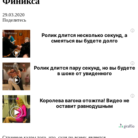
Финикса
29.03.2020
Поделитесь
i
Ролик длится несколько секунд, а
смеяться вы будете долго
i
Ролик длится пару секунд, но вы будете
в шоке от увиденного
i
Королева вагона отожгла! Видео не
оставит равнодушным
Странные кадры того, что, судя по всему, является