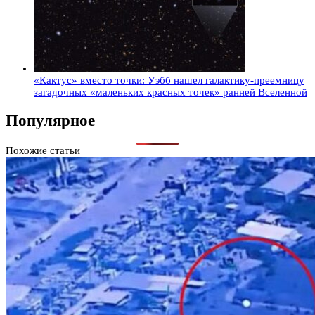
«Кактус» вместо точки: Уэбб нашел галактику-преемницу
загадочных «маленьких красных точек» ранней Вселенной
Популярное
Похожие статьи