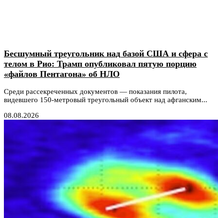
Бесшумный треугольник над базой США и сфера с
телом в Рио: Трамп опубликовал пятую порцию
«файлов Пентагона» об НЛО
Среди рассекреченных документов — показания пилота,
видевшего 150-метровый треугольный объект над афганским...
08.08.2026