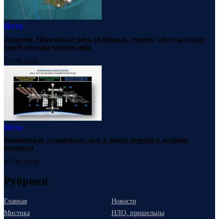
Наука
Затмение, Персеиды и ересь об облаках: почему для чуда хватит
одной секунды чистого неба
07.08.2026
Наука
Космические «строители»: шаг к новой энергии и далеким
планетам
07.08.2026
Рубрики
Главная
Новости
Мистика
НЛО, пришельцы