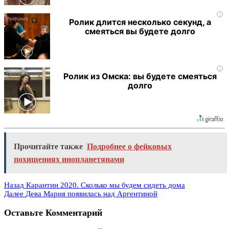
i
Ролик длится несколько секунд, а
смеяться вы будете долго
i
Ролик из Омска: вы будете смеяться
долго
Прочитайте также
Подробнее о фейковых
похищениях инопланетянами
Назад
Карантин 2020. Сколько мы будем сидеть дома
Далее
Дева Мария появилась над Аргентиной
Оставьте Комментарий