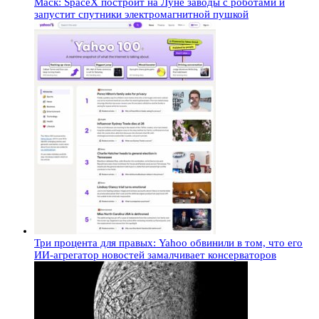
Маск: SpaceX построит на Луне заводы с роботами и
запустит спутники электромагнитной пушкой
Три процента для правых: Yahoo обвинили в том, что его
ИИ-агрегатор новостей замалчивает консерваторов