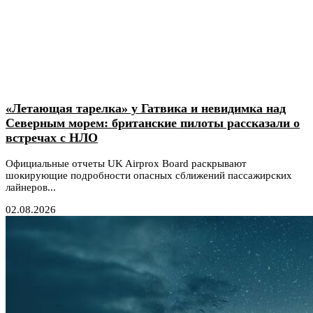
«Летающая тарелка» у Гатвика и невидимка над
Северным морем: британские пилоты рассказали о
встречах с НЛО
Официальные отчеты UK Airprox Board раскрывают
шокирующие подробности опасных сближений пассажирских
лайнеров...
02.08.2026