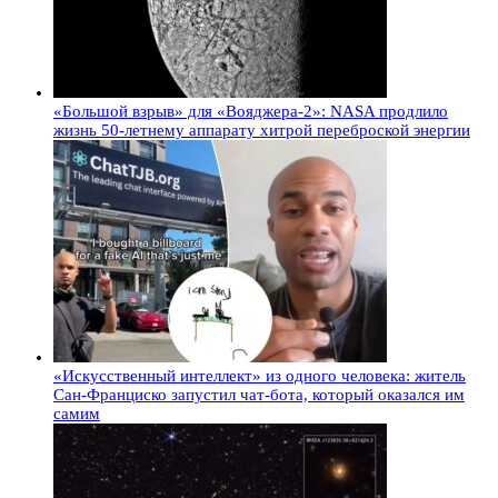
«Большой взрыв» для «Вояджера-2»: NASA продлило
жизнь 50-летнему аппарату хитрой переброской энергии
«Искусственный интеллект» из одного человека: житель
Сан-Франциско запустил чат-бота, который оказался им
самим