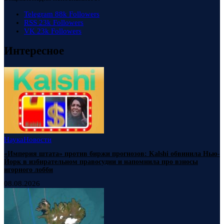
Telegram
88k
Followers
RSS
23k
Followers
VK
23k
Followers
Интересное
Наука
Новости
«Империя штата» против биржи прогнозов: Kalshi обвинила Нью-
Йорк в избирательном правосудии и напомнила про взносы
игорного лобби
08.08.2026