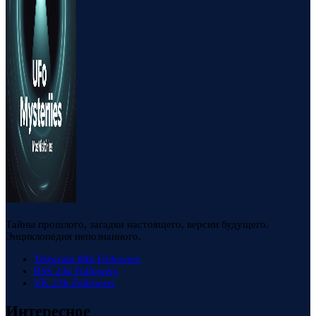
Тайны прошлого, загадки настоящего, версии будущего.
Энциклопедия непознанного.
Telegram
88k
Followers
RSS
23k
Followers
VK
23k
Followers
Интересное