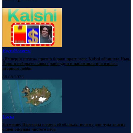
Наука
Новости
«Империя штата» против биржи прогнозов: Kalshi обвинила Нью-
Йорк в избирательном правосудии и напомнила про взносы
игорного лобби
08.08.2026
Наука
Затмение, Персеиды и ересь об облаках: почему для чуда хватит
одной секунды чистого неба