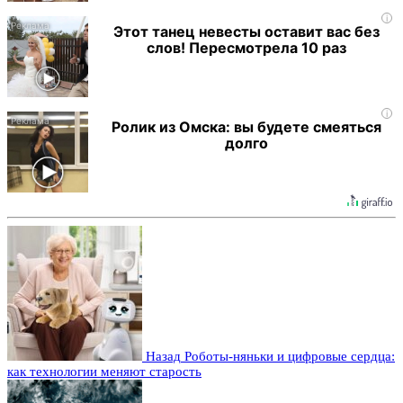
i
Этот танец невесты оставит вас без
слов! Пересмотрела 10 раз
i
Ролик из Омска: вы будете смеяться
долго
Назад
Роботы-няньки и цифровые сердца:
как технологии меняют старость