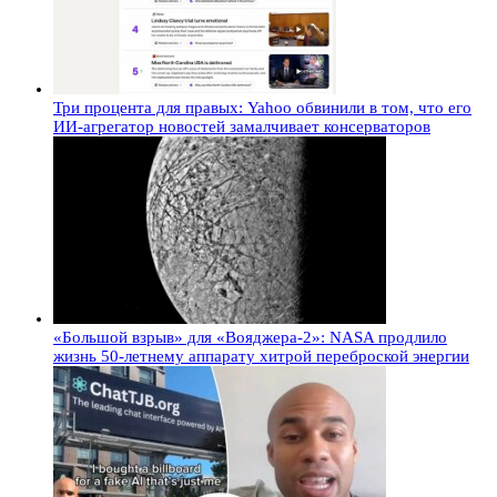
Три процента для правых: Yahoo обвинили в том, что его
ИИ-агрегатор новостей замалчивает консерваторов
«Большой взрыв» для «Вояджера-2»: NASA продлило
жизнь 50-летнему аппарату хитрой переброской энергии