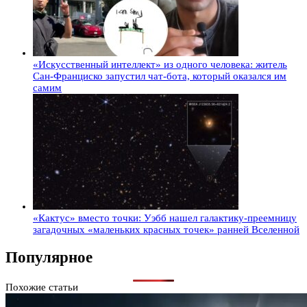
«Искусственный интеллект» из одного человека: житель
Сан-Франциско запустил чат-бота, который оказался им
самим
«Кактус» вместо точки: Уэбб нашел галактику-преемницу
загадочных «маленьких красных точек» ранней Вселенной
Популярное
Похожие статьи