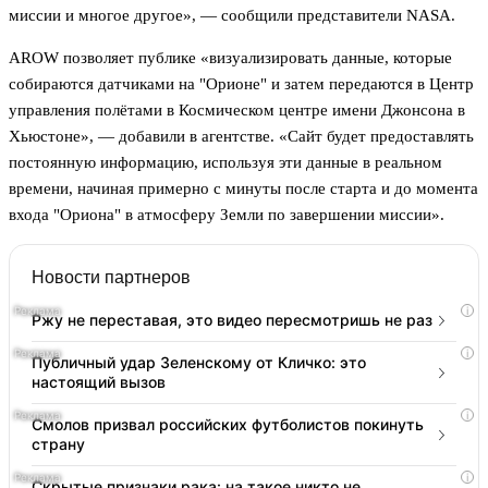
миссии и многое другое», — сообщили представители NASA.
AROW позволяет публике «визуализировать данные, которые
собираются датчиками на "Орионе" и затем передаются в Центр
управления полётами в Космическом центре имени Джонсона в
Хьюстоне», — добавили в агентстве. «Сайт будет предоставлять
постоянную информацию, используя эти данные в реальном
времени, начиная примерно с минуты после старта и до момента
входа "Ориона" в атмосферу Земли по завершении миссии».
Новости партнеров
i
Ржу не переставая, это видео пересмотришь не раз
i
Публичный удар Зеленскому от Кличко: это
настоящий вызов
i
Смолов призвал российских футболистов покинуть
страну
i
Скрытые признаки рака: на такое никто не