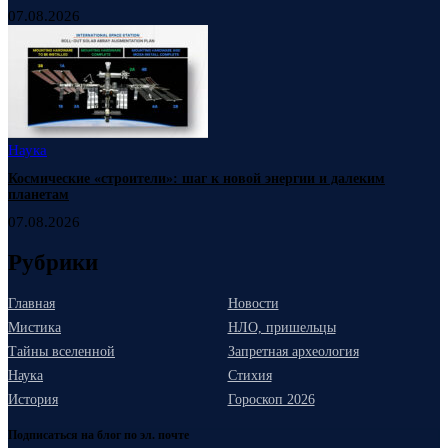
07.08.2026
Наука
Космические «строители»: шаг к новой энергии и далеким
планетам
07.08.2026
Рубрики
Главная
Новости
Мистика
НЛО, пришельцы
Тайны вселенной
Запретная археология
Наука
Стихия
История
Гороскоп 2026
Подписаться на блог по эл. почте