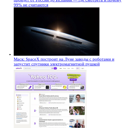
пройдет от России до Испании — где смотреть и почему
99% не считаются
Маск: SpaceX построит на Луне заводы с роботами и
запустит спутники электромагнитной пушкой