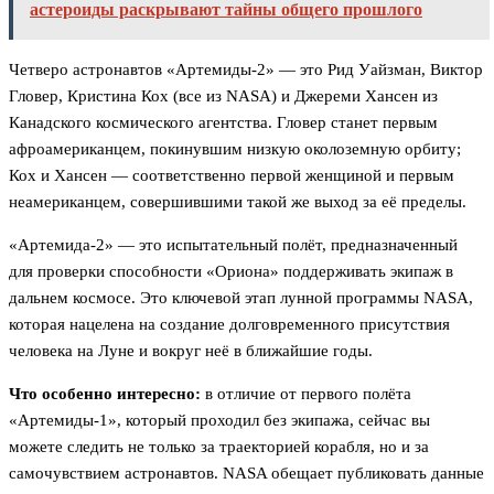
астероиды раскрывают тайны общего прошлого
Четверо астронавтов «Артемиды-2» — это Рид Уайзман, Виктор
Гловер, Кристина Кох (все из NASA) и Джереми Хансен из
Канадского космического агентства. Гловер станет первым
афроамериканцем, покинувшим низкую околоземную орбиту;
Кох и Хансен — соответственно первой женщиной и первым
неамериканцем, совершившими такой же выход за её пределы.
«Артемида-2» — это испытательный полёт, предназначенный
для проверки способности «Ориона» поддерживать экипаж в
дальнем космосе. Это ключевой этап лунной программы NASA,
которая нацелена на создание долговременного присутствия
человека на Луне и вокруг неё в ближайшие годы.
Что особенно интересно:
в отличие от первого полёта
«Артемиды-1», который проходил без экипажа, сейчас вы
можете следить не только за траекторией корабля, но и за
самочувствием астронавтов. NASA обещает публиковать данные