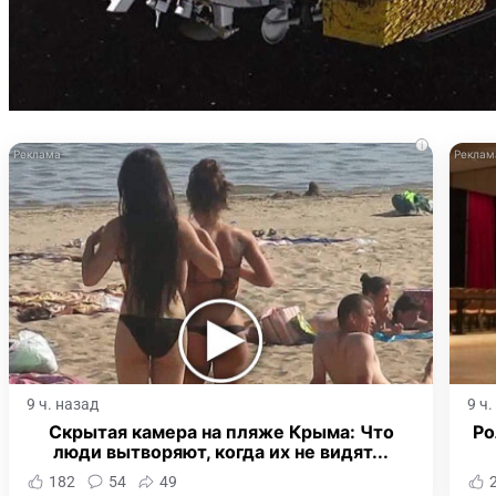
i
9 ч. назад
9 ч
Скрытая камера на пляже Крыма: Что
Ро
люди вытворяют, когда их не видят...
182
54
49