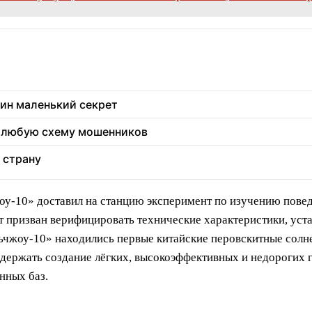
дин маленький секрет
т любую схему мошенников
 страну
у-10» доставил на станцию эксперимент по изучению повед
т призван верифицировать технические характеристики, уст
ньчжоу-10» находились первые китайские перовскитные сол
ддержать создание лёгких, высокоэффективных и недорогих 
нных баз.