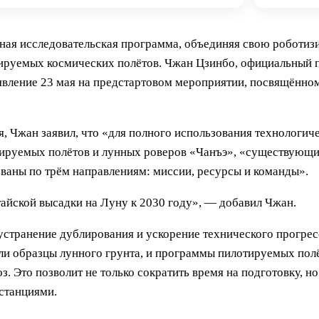
ная исследовательская программа, объединяя свою роботиз
ируемых космических полётов. Чжан Цзинбо, официальный п
явление 23 мая на предстартовом мероприятии, посвящённо
 Чжан заявил, что «для полного использования технологиче
тируемых полётов и лунных роверов «Чанъэ», «существующи
ваны по трём направлениям: миссии, ресурсы и команды».
айской высадки на Луну к 2030 году», — добавил Чжан.
 устранение дублирования и ускорение технического прогре
ли образцы лунного грунта, и программы пилотируемых пол
. Это позволит не только сократить время на подготовку, н
станциями.