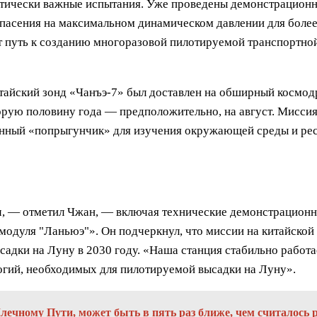
итически важные испытания. Уже проведены демонстрационн
спасения на максимальном динамическом давлении для боле
т путь к созданию многоразовой пилотируемой транспортн
тайский зонд «Чанъэ-7» был доставлен на обширный космодр
орую половину года — предположительно, на август. Миссия
лунный «попрыгунчик» для изучения окружающей среды и ре
ч, — отметил Чжан, — включая технические демонстрационн
модуля "Ланьюэ"». Он подчеркнул, что миссии на китайской
дки на Луну в 2030 году. «Наша станция стабильно работае
огий, необходимых для пилотируемой высадки на Луну».
ечному Пути, может быть в пять раз ближе, чем считалось 