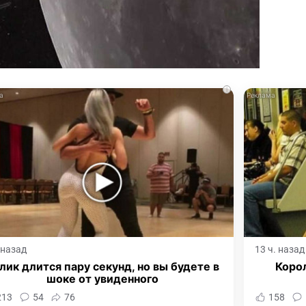
i
. назад
13 ч. назад
лик длится пару секунд, но вы будете в
Корол
шоке от увиденного
213
54
76
158