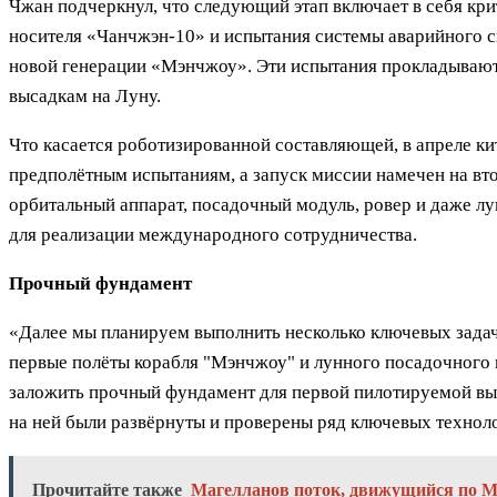
Чжан подчеркнул, что следующий этап включает в себя кр
носителя «Чанчжэн-10» и испытания системы аварийного 
новой генерации «Мэнчжоу». Эти испытания прокладываю
высадкам на Луну.
Что касается роботизированной составляющей, в апреле ки
предполётным испытаниям, а запуск миссии намечен на вт
орбитальный аппарат, посадочный модуль, ровер и даже 
для реализации международного сотрудничества.
Прочный фундамент
«Далее мы планируем выполнить несколько ключевых зада
первые полёты корабля "Мэнчжоу" и лунного посадочного 
заложить прочный фундамент для первой пилотируемой выса
на ней были развёрнуты и проверены ряд ключевых технол
Прочитайте также
Магелланов поток, движущийся по Мл