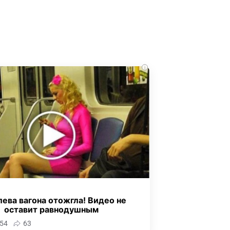
i
ева вагона отожгла! Видео не
оставит равнодушным
54
63