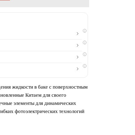
i
i
i
i
ения жидкости в баке с поверхностным
ановленные Китаем для своего
нечные элементы для динамических
гибких фотоэлектрических технологий