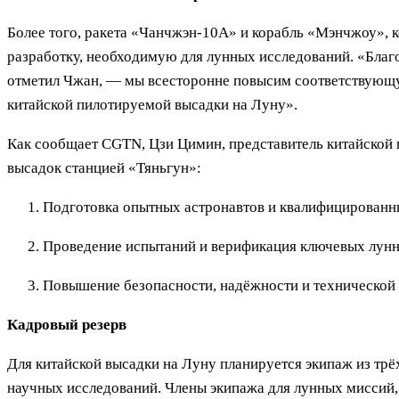
Более того, ракета «Чанчжэн-10A» и корабль «Мэнчжоу»,
разработку, необходимую для лунных исследований. «Благ
отметил Чжан, — мы всесторонне повысим соответствующу
китайской пилотируемой высадки на Луну».
Как сообщает CGTN, Цзи Цимин, представитель китайской
высадок станцией «Тяньгун»:
Подготовка опытных астронавтов и квалифицированны
Проведение испытаний и верификация ключевых лунн
Повышение безопасности, надёжности и технической
Кадровый резерв
Для китайской высадки на Луну планируется экипаж из трё
научных исследований. Члены экипажа для лунных миссий, 