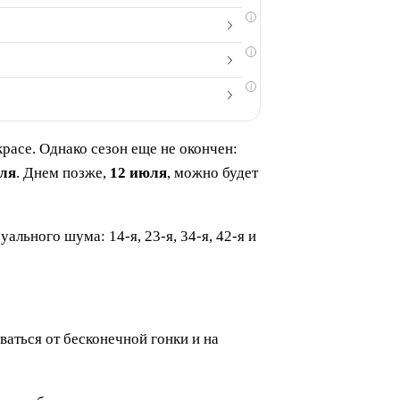
i
i
i
расе. Однако сезон еще не окончен:
ля
. Днем позже,
12 июля
, можно будет
льного шума: 14-я, 23-я, 34-я, 42-я и
аться от бесконечной гонки и на