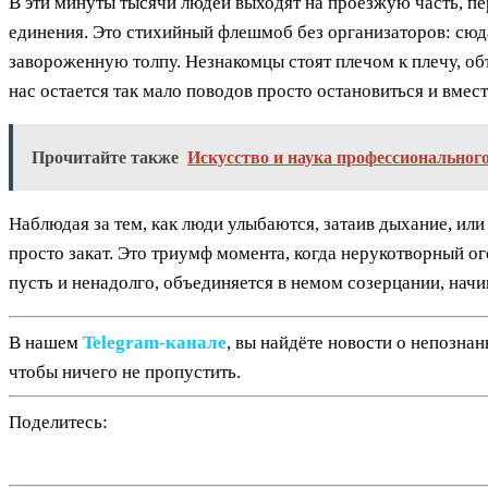
В эти минуты тысячи людей выходят на проезжую часть, п
единения. Это стихийный флешмоб без организаторов: сюда
завороженную толпу. Незнакомцы стоят плечом к плечу, о
нас остается так мало поводов просто остановиться и вмес
Прочитайте также
Искусство и наука профессиональног
Наблюдая за тем, как люди улыбаются, затаив дыхание, или
просто закат. Это триумф момента, когда нерукотворный ог
пусть и ненадолго, объединяется в немом созерцании, нач
В нашем
Telegram‑канале
, вы найдёте новости о непозна
чтобы ничего не пропустить.
Поделитесь: