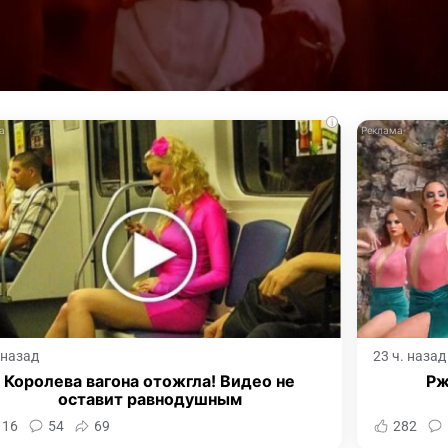
i
. назад
23 ч. назад
Королева вагона отожгла! Видео не
Рж
оставит равнодушным
116
54
69
282