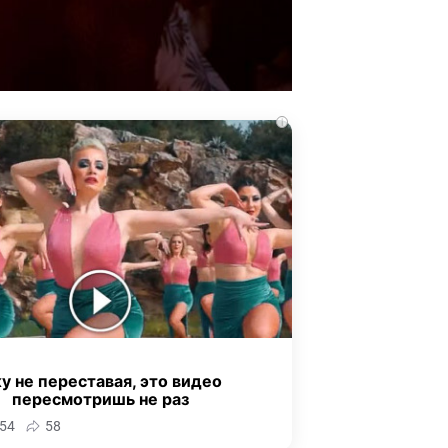
i
у не переставая, это видео
пересмотришь не раз
54
58