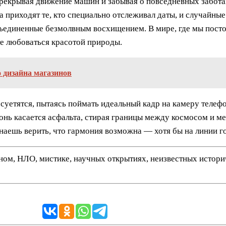
ерекрывая движение машин и забывая о повседневных забота
 приходят те, кто специально отслеживал даты, и случайны
бъединенные безмолвным восхищением. В мире, где мы пост
те любоваться красотой природы.
о дизайна магазинов
 суетятся, пытаясь поймать идеальный кадр на камеру телеф
онь касается асфальта, стирая границы между космосом и мег
инаешь верить, что гармония возможна — хотя бы на линии г
нном, НЛО, мистике, научных открытиях, неизвестных истор