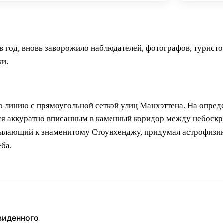
в год, вновь заворожило наблюдателей, фотографов, турист
ки.
ю линию с прямоугольной сеткой улиц Манхэттена. На опред
тся аккуратно вписанным в каменный коридор между небоскре
ылающий к знаменитому Стоунхенджу, придумал астрофизик Н
еба.
увиденного