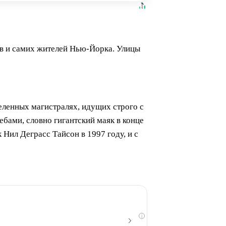
ов и самих жителей Нью-Йорка. Улицы
еленных магистралях, идущих строго с
бами, словно гигантский маяк в конце
ил Деграсс Тайсон в 1997 году, и с
i