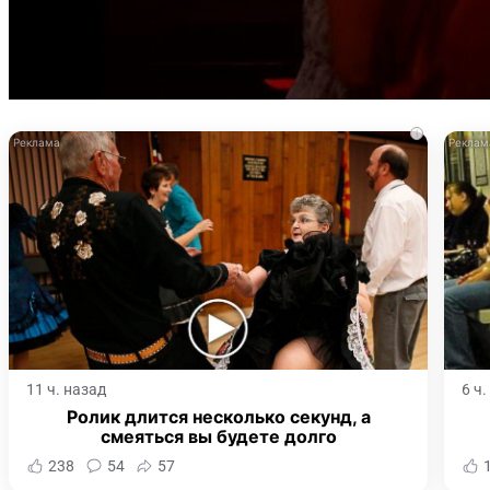
i
11 ч. назад
6 ч
Ролик длится несколько секунд, а
смеяться вы будете долго
238
54
57