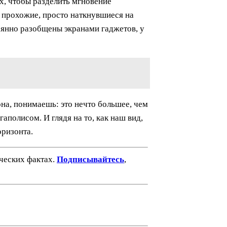
х, чтобы разделить мгновение
е прохожие, просто наткнувшиеся на
оянно разобщены экранами гаджетов, у
она, понимаешь: это нечто большее, чем
аполисом. И глядя на то, как наш вид,
оризонта.
ических фактах.
Подписывайтесь
,