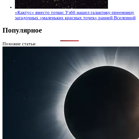
«Кактус» вместо точки: Уэбб нашел галактику-преемницу
загадочных «маленьких красных точек» ранней Вселенной
Популярное
Похожие статьи