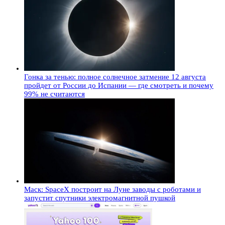
Гонка за тенью: полное солнечное затмение 12 августа
пройдет от России до Испании — где смотреть и почему
99% не считаются
Маск: SpaceX построит на Луне заводы с роботами и
запустит спутники электромагнитной пушкой