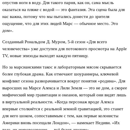
опустив ноги в воду. Для такого парня, как он, сама мысль
оказаться на пляже с водой — это фантазия. Эта сцена была для
нас важна, потому что мы пытались донести до зрителя
ощущение, что для этих людей Марс — обычное место. Это
дом».
Созданный Рональдом Д. Муром, 5-й сезон «Для всего
человечества» уже доступен для потокового просмотра на Apple
TV, новые эпизоды выходят каждую пятницу.
Но за марсианскими такос и лабораторным мясом скрывается
более глубокая драма. Как отмечают шоураннеры, ключевой
конфликт сезона разворачивается вокруг понятия «родина». Для
выросших на Марсе Алекса и Лили Земля — это не дом, а скорее
мифический мир гравитации и океанов, который они видят лишь
в виртуальной реальности. «Когда персонаж вроде Алекса
впервые столкнётся с реальной земной гравитацией, это станет
для него шоком, сопоставимым с тем, как первые колонисты
Америки вновь посещали Лондон», — намекает Недиви. «Их
тела, их мировоззрение — всё будет другим».