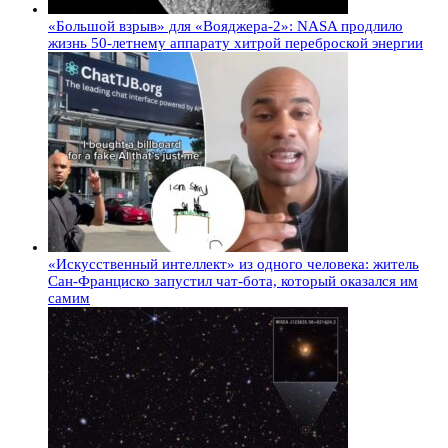
«Большой взрыв» для «Вояджера-2»: NASA продлило
жизнь 50-летнему аппарату хитрой переброской энергии
«Искусственный интеллект» из одного человека: житель
Сан-Франциско запустил чат-бота, который оказался им
самим