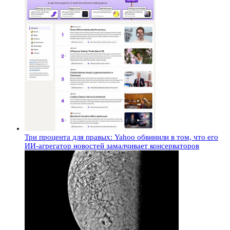
Три процента для правых: Yahoo обвинили в том, что его
ИИ-агрегатор новостей замалчивает консерваторов