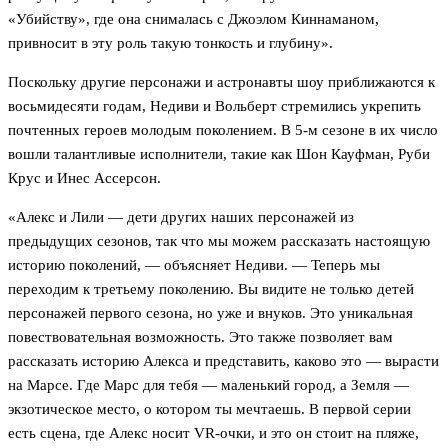
«Убийству», где она снималась с Джоэлом Киннаманом,
привносит в эту роль такую тонкость и глубину».
Поскольку другие персонажи и астронавты шоу приближаются к
восьмидесяти годам, Недиви и Вольберт стремились укрепить
почтенных героев молодым поколением. В 5-м сезоне в их число
вошли талантливые исполнители, такие как Шон Кауфман, Руби
Крус и Инес Ассерсон.
«Алекс и Лили — дети других наших персонажей из
предыдущих сезонов, так что мы можем рассказать настоящую
историю поколений, — объясняет Недиви. — Теперь мы
переходим к третьему поколению. Вы видите не только детей
персонажей первого сезона, но уже и внуков. Это уникальная
повествовательная возможность. Это также позволяет вам
рассказать историю Алекса и представить, каково это — вырасти
на Марсе. Где Марс для тебя — маленький город, а Земля —
экзотическое место, о котором ты мечтаешь. В первой серии
есть сцена, где Алекс носит VR-очки, и это он стоит на пляже,