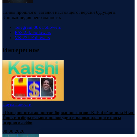
Тайны прошлого, загадки настоящего, версии будущего.
Энциклопедия непознанного.
Telegram
88k
Followers
RSS
23k
Followers
VK
23k
Followers
Интересное
Наука
Новости
«Империя штата» против биржи прогнозов: Kalshi обвинила Нью-
Йорк в избирательном правосудии и напомнила про взносы
игорного лобби
08.08.2026