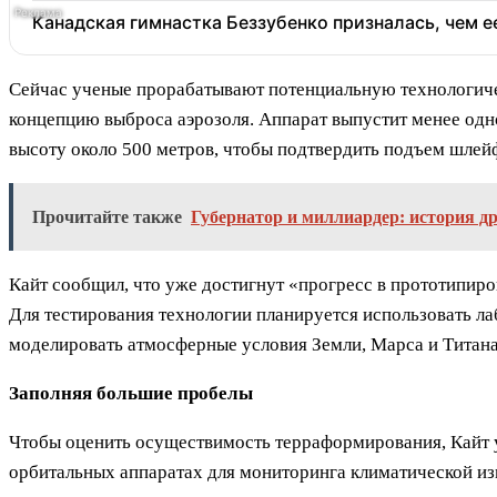
Канадская гимнастка Беззубенко призналась, чем 
Сейчас ученые прорабатывают потенциальную технологиче
концепцию выброса аэрозоля. Аппарат выпустит менее одн
высоту около 500 метров, чтобы подтвердить подъем шлейф
Прочитайте также
Губернатор и миллиардер: история д
Кайт сообщил, что уже достигнут «прогресс в прототипиро
Для тестирования технологии планируется использовать 
моделировать атмосферные условия Земли, Марса и Титана
Заполняя большие пробелы
Чтобы оценить осуществимость терраформирования, Кайт у
орбитальных аппаратах для мониторинга климатической из