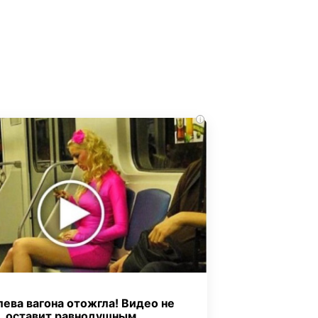
i
ева вагона отожгла! Видео не
оставит равнодушным