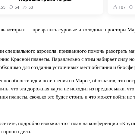
255
54
53
107
ь которых — превратить суровые и холодные просторы Марс
и специального аэрозоля, призванного помочь разогреть ма
анию Красной планеты. Параллельно с этим набирает силу н
еобходимо для создания устойчивых мест обитания и биосфе
способности идеи потепления на Марсе, обозначив, что пот
ить, что эта дорожная карта не исходит из предпосылки, что
я планеты, сколько это будет стоить и что может пойти не т
рситете, подробно изложил этот план на конференции «Круг
горного дела.