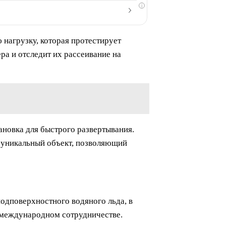
i
агрузку, которая протестирует
а и отследит их рассеивание на
ановка для быстрого развертывания.
 уникальный объект, позволяющий
одповерхностного водяного льда, в
в международном сотрудничестве.