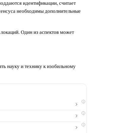
оддаются идентификации, считает
нсенсуса необходимы дополнительные
 локаций. Один из аспектов может
ять науку и технику к изобильному
i
i
i