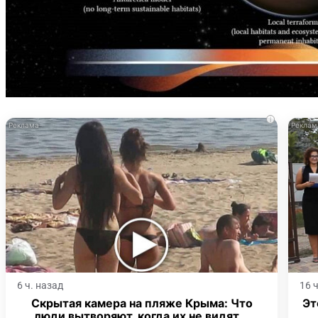
i
6 ч. назад
16 
Скрытая камера на пляже Крыма: Что
Эт
люди вытворяют, когда их не видят...