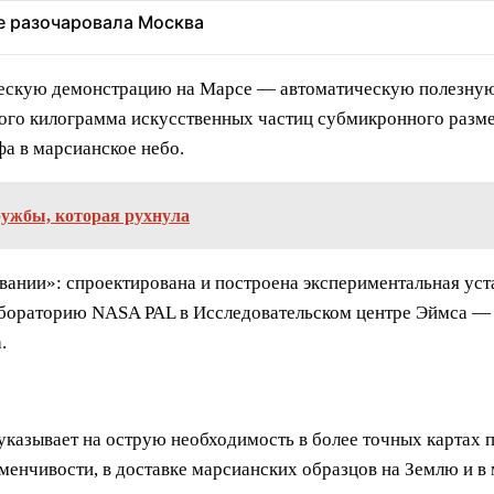
ее разочаровала Москва
скую демонстрацию на Марсе — автоматическую полезную н
ого килограмма искусственных частиц субмикронного размер
а в марсианское небо.
ружбы, которая рухнула
вании»: спроектирована и построена экспериментальная уст
лабораторию NASA PAL в Исследовательском центре Эймса —
.
казывает на острую необходимость в более точных картах п
менчивости, в доставке марсианских образцов на Землю и 