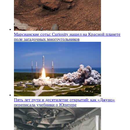
Марсианские соты: Curiosity нашел на Красной планете
поле загадочных многоугольников
Пять лет пути и десятилетие открытий: как «Джуно»
переписала учебники о Юпитере