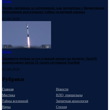
Наука
Армия охотников за затмениями: как волонтеры с бюджетными
телескопами разгадывают тайны солнечной короны
05.08.2026
Наука
Девяносто пусков за год и новый рекорд на подходе: SpaceX
развертывает почти 11 тысяч спутников Starlink
05.08.2026
Рубрики
Главная
Новости
Мистика
НЛО, пришельцы
Тайны вселенной
Запретная археология
Наука
Стихия