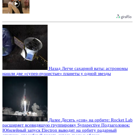
Назад
Легче сахарной ваты: астрономы
нашли две «супер-пушистые» планеты у одной звезды
Далее
Десять «сов» на орбите: Rocket Lab
расширяет всевидящую группировку Synspective Подзаголовок:
Юбилейный запуск Electron выводит на орбиту радарный