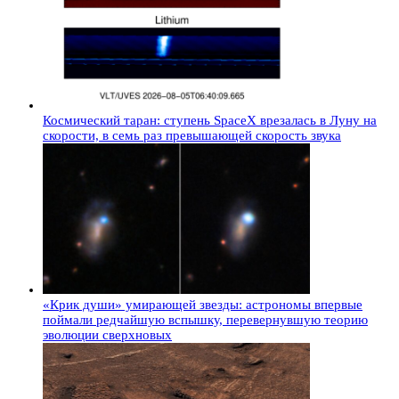
Космический таран: ступень SpaceX врезалась в Луну на
скорости, в семь раз превышающей скорость звука
«Крик души» умирающей звезды: астрономы впервые
поймали редчайшую вспышку, перевернувшую теорию
эволюции сверхновых