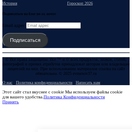
История
Гороскоп 2026
Подписаться на блог по эл. почте
Email адрес
Подписаться
© Все права защищены. Все ™ и © всех продуктов, знаков, статей,
фотографий и прочих атрибутов принадлежат авторам или владельцам
лицензий на них. При использовании материалов ссылка на сайт
обязательна. © 2025 evmenov37.ru
О нас
Политика конфиденциальности
Написать нам
Этот сайт стал вкуснее с cookie Мы используем файлы cookie
для вашего удобства.
Политика Конфиденциальности
Принять