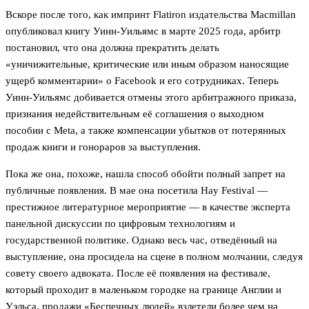
Вскоре после того, как импринт Flatiron издательства Macmillan
опубликовал книгу Уинн-Уильямс в марте 2025 года, арбитр
постановил, что она должна прекратить делать
«уничижительные, критические или иным образом наносящие
ущерб комментарии» о Facebook и его сотрудниках. Теперь
Уинн-Уильямс добивается отмены этого арбитражного приказа,
признания недействительным её соглашения о выходном
пособии с Meta, а также компенсации убытков от потерянных
продаж книги и гонораров за выступления.
Пока же она, похоже, нашла способ обойти полный запрет на
публичные появления. В мае она посетила Hay Festival —
престижное литературное мероприятие — в качестве эксперта
панельной дискуссии по цифровым технологиям и
государственной политике. Однако весь час, отведённый на
выступление, она просидела на сцене в полном молчании, следуя
совету своего адвоката. После её появления на фестивале,
который проходит в маленьком городке на границе Англии и
Уэльса, продажи «Беспечных людей» взлетели более чем на