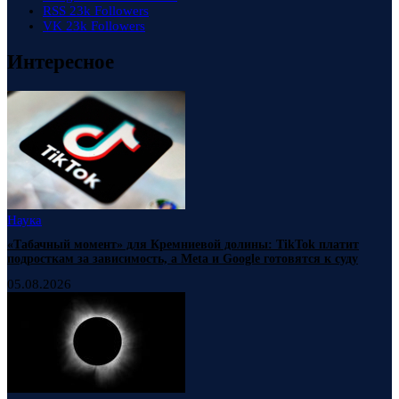
RSS
23k
Followers
VK
23k
Followers
Интересное
Наука
«Табачный момент» для Кремниевой долины: TikTok платит
подросткам за зависимость, а Meta и Google готовятся к суду
05.08.2026