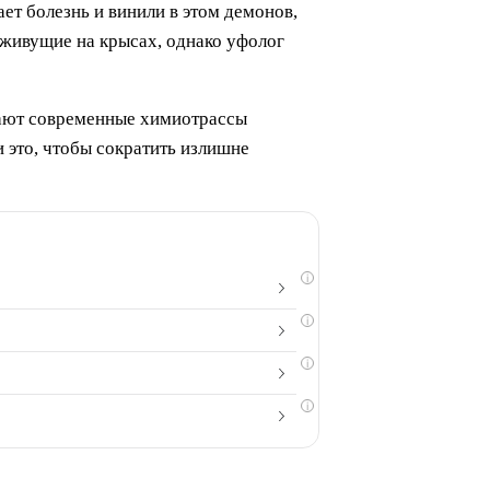
т болезнь и винили в этом демонов,
 живущие на крысах, однако уфолог
тают современные химиотрассы
 это, чтобы сократить излишне
i
i
i
i