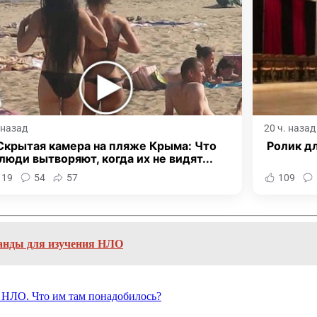
. назад
20 ч. назад
Скрытая камера на пляже Крыма: Что
Ролик дл
люди вытворяют, когда их не видят...
119
54
57
109
манды для изучения НЛО
 НЛО. Что им там понадобилось?