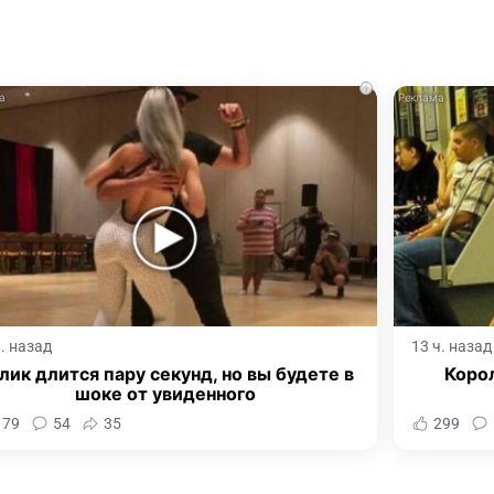
i
ч. назад
13 ч. назад
лик длится пару секунд, но вы будете в
Корол
шоке от увиденного
179
54
35
299