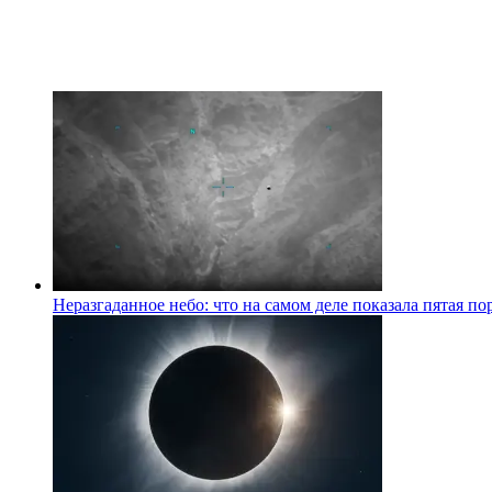
Неразгаданное небо: что на самом деле показала пятая 