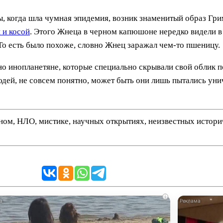
ы, когда шла чумная эпидемия, возник знаменитый образ Гр
 и косой
. Этого Жнеца в черном капюшоне нередко видели в
То есть было похоже, словно Жнец заражал чем-то пшеницу.
но инопланетяне, которые специально скрывали свой облик
ей, не совсем понятно, может быть они лишь пытались уни
нном, НЛО, мистике, научных открытиях, неизвестных истор
i