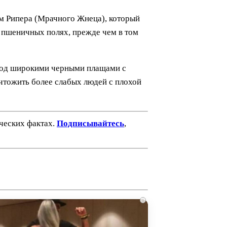
им Рипера (Мрачного Жнеца), который
 пшеничных полях, прежде чем в том
 под широкими черными плащами с
чтожить более слабых людей с плохой
ических фактах.
Подписывайтесь
,
i