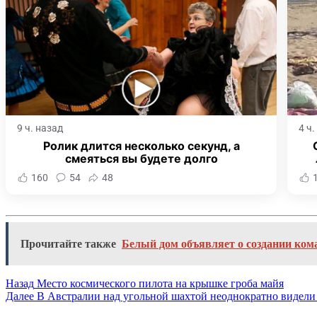
9 ч. назад
4 ч
Ролик длится несколько секунд, а
смеяться вы будете долго
160
54
48
Прочитайте также
Белый дом объявляет о создании ко
Назад
Место космического пилота на крышке гроба майя
Далее
В Австралии над угольной шахтой неоднократно видели