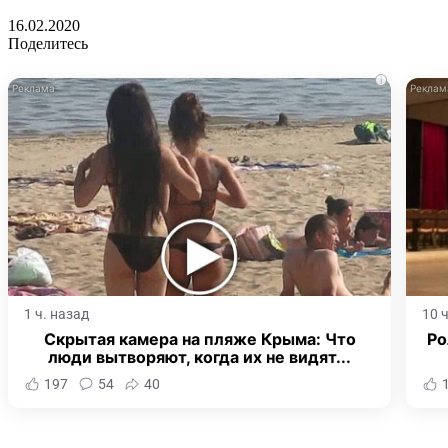
16.02.2020
Поделитесь
i
1 ч. назад
10 
Скрытая камера на пляже Крыма: Что
Ро
люди вытворяют, когда их не видят...
197
54
40