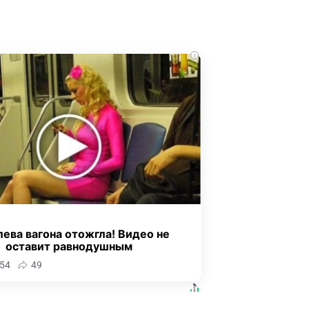
i
ева вагона отожгла! Видео не
оставит равнодушным
54
49