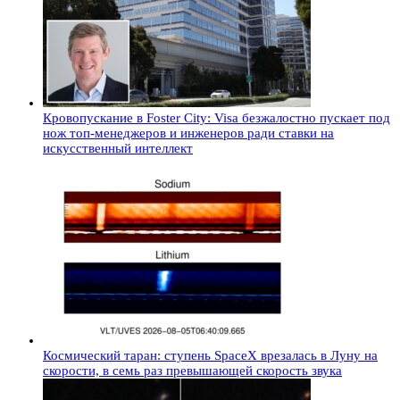
Кровопускание в Foster City: Visa безжалостно пускает под
нож топ-менеджеров и инженеров ради ставки на
искусственный интеллект
Космический таран: ступень SpaceX врезалась в Луну на
скорости, в семь раз превышающей скорость звука