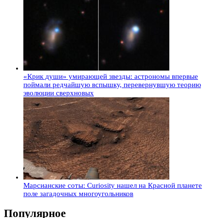
«Крик души» умирающей звезды: астрономы впервые
поймали редчайшую вспышку, перевернувшую теорию
эволюции сверхновых
Марсианские соты: Curiosity нашел на Красной планете
поле загадочных многоугольников
Популярное