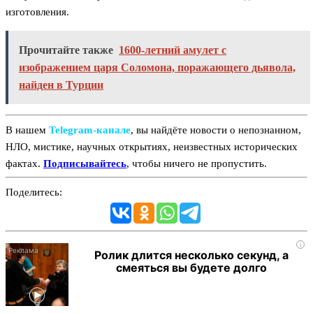
изготовления.
Прочитайте также
1600-летний амулет с
изображением царя Соломона, поражающего дьявола,
найден в Турции
В нашем
Telegram‑канале
, вы найдёте новости о непознанном,
НЛО, мистике, научных открытиях, неизвестных исторических
фактах.
Подписывайтесь
, чтобы ничего не пропустить.
Поделитесь:
i
Ролик длится несколько секунд, а
смеяться вы будете долго