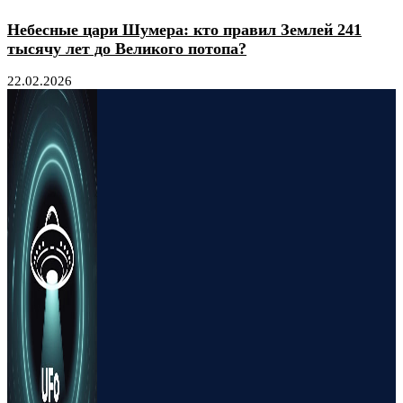
Небесные цари Шумера: кто правил Землей 241
тысячу лет до Великого потопа?
22.02.2026