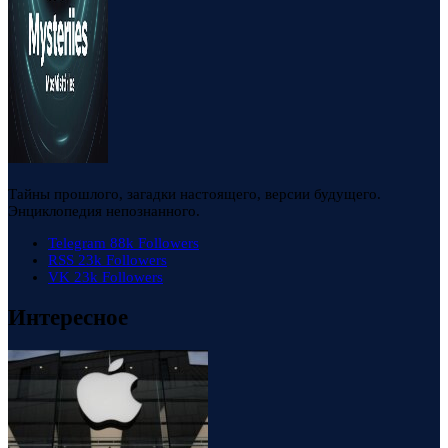
Тайны прошлого, загадки настоящего, версии будущего.
Энциклопедия непознанного.
Telegram
88k
Followers
RSS
23k
Followers
VK
23k
Followers
Интересное