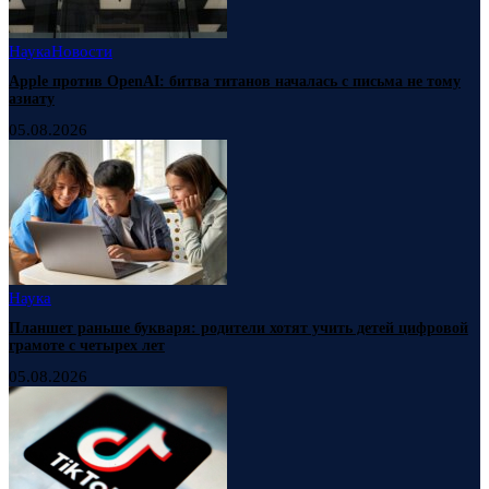
Наука
Новости
Apple против OpenAI: битва титанов началась с письма не тому
азиату
05.08.2026
Наука
Планшет раньше букваря: родители хотят учить детей цифровой
грамоте с четырех лет
05.08.2026