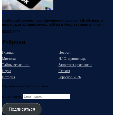
Наука
«Табачный момент» для Кремниевой долины: TikTok платит
подросткам за зависимость, а Meta и Google готовятся к суду
05.08.2026
Рубрики
Главная
Новости
Мистика
НЛО, пришельцы
Тайны вселенной
Запретная археология
Наука
Стихия
История
Гороскоп 2026
Подписаться на блог по эл. почте
Email адрес
Подписаться