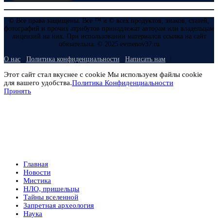
© Все права защищены. Все ™ и © всех продуктов, знаков, статей,
фотографий и прочих атрибутов принадлежат авторам или владельцам
лицензий на них. При использовании материалов ссылка на сайт
обязательна. © 2025 evmenov37.ru
О нас
Политика конфиденциальности
Написать нам
Этот сайт стал вкуснее с cookie Мы используем файлы cookie
для вашего удобства.
Политика Конфиденциальности
Принять
Главная
Новости
Мистика
НЛО, пришельцы
Тайны вселенной
Запретная археология
Наука