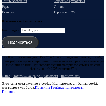
Тайны вселенной
Запретная археология
Наука
Стихия
История
Гороскоп 2026
Подписаться на блог по эл. почте
Email адрес
Подписаться
© Все права защищены. Все ™ и © всех продуктов, знаков, статей,
фотографий и прочих атрибутов принадлежат авторам или владельцам
лицензий на них. При использовании материалов ссылка на сайт
обязательна. © 2025 evmenov37.ru
О нас
Политика конфиденциальности
Написать нам
Этот сайт стал вкуснее с cookie Мы используем файлы cookie
для вашего удобства.
Политика Конфиденциальности
Принять