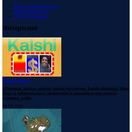
Telegram
88k
Followers
RSS
23k
Followers
VK
23k
Followers
Интересное
Наука
Новости
«Империя штата» против биржи прогнозов: Kalshi обвинила Нью-
Йорк в избирательном правосудии и напомнила про взносы
игорного лобби
08.08.2026