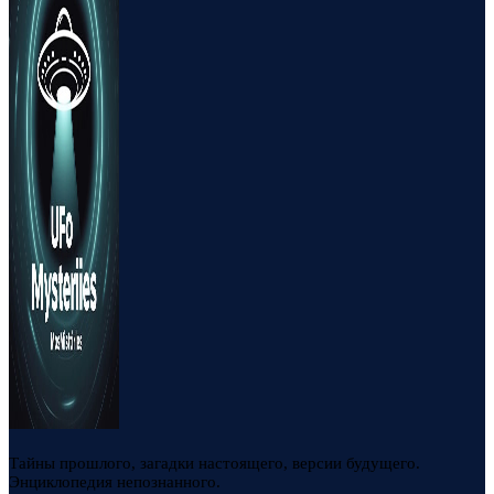
Тайны прошлого, загадки настоящего, версии будущего.
Энциклопедия непознанного.