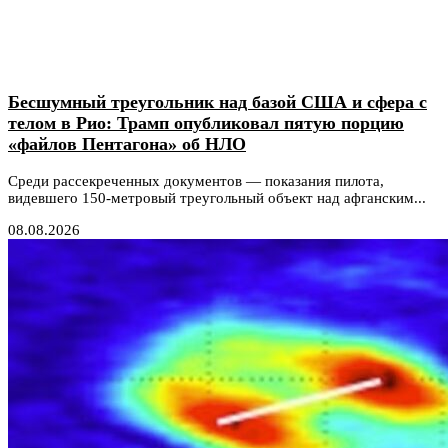
Бесшумный треугольник над базой США и сфера с
телом в Рио: Трамп опубликовал пятую порцию
«файлов Пентагона» об НЛО
Среди рассекреченных документов — показания пилота,
видевшего 150-метровый треугольный объект над афганским...
08.08.2026