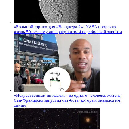
«Большой взрыв» для «Вояджера-2»: NASA продлило
жизнь 50-летнему аппарату хитрой переброской энергии
«Искусственный интеллект» из одного человека: житель
Сан-Франциско запустил чат-бота, который оказался им
самим