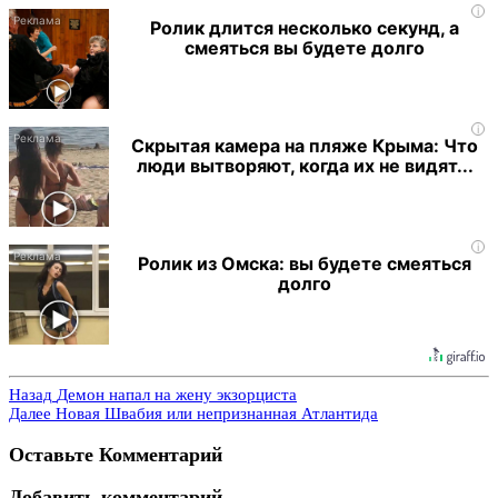
i
Ролик длится несколько секунд, а
смеяться вы будете долго
i
Скрытая камера на пляже Крыма: Что
люди вытворяют, когда их не видят...
i
Ролик из Омска: вы будете смеяться
долго
Назад
Демон напал на жену экзорциста
Далее
Новая Швабия или непризнанная Атлантида
Оставьте Комментарий
Добавить комментарий