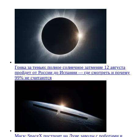
Гонка за тенью: полное солнечное затмение 12 августа
пройдет от России до Испании — где смотреть и почему
99% не считаются
Маск: SpaceX построит на Луне заводы с роботами и