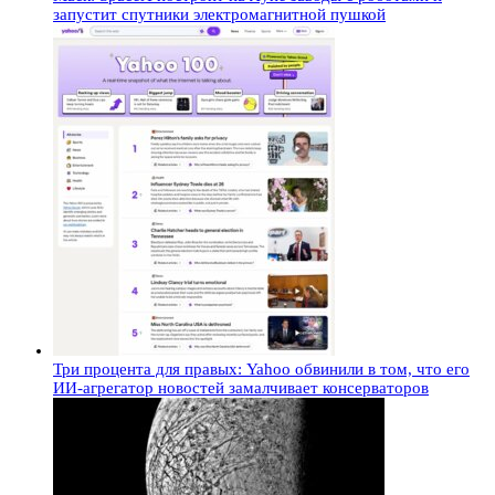
запустит спутники электромагнитной пушкой
Три процента для правых: Yahoo обвинили в том, что его
ИИ-агрегатор новостей замалчивает консерваторов