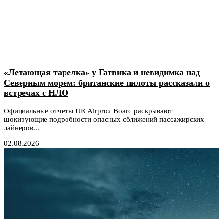
«Летающая тарелка» у Гатвика и невидимка над
Северным морем: британские пилоты рассказали о
встречах с НЛО
Официальные отчеты UK Airprox Board раскрывают
шокирующие подробности опасных сближений пассажирских
лайнеров...
02.08.2026