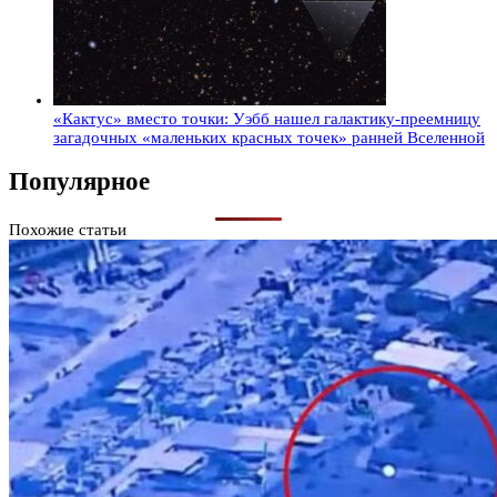
«Кактус» вместо точки: Уэбб нашел галактику-преемницу
загадочных «маленьких красных точек» ранней Вселенной
Популярное
Похожие статьи