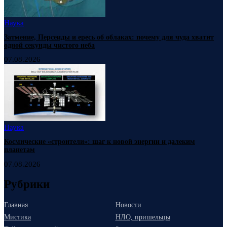
Наука
Затмение, Персеиды и ересь об облаках: почему для чуда хватит
одной секунды чистого неба
07.08.2026
Наука
Космические «строители»: шаг к новой энергии и далеким
планетам
07.08.2026
Рубрики
Главная
Новости
Мистика
НЛО, пришельцы