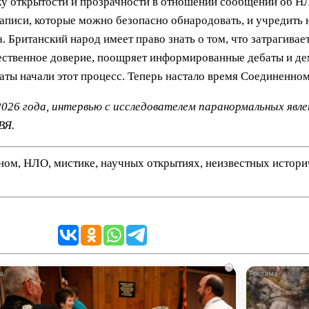
ку открытости и прозрачности в отношении сообщений об 
записи, которые можно безопасно обнародовать, и учредить
 Британский народ имеет право знать о том, что затрагивае
ественное доверие, поощряет информированные дебаты и де
ты начали этот процесс. Теперь настало время Соединенном
 2026 года, интервью с исследователем паранормальных явл
ВЯ.
нном, НЛО, мистике, научных открытиях, неизвестных истор
i