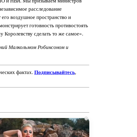
НЛО и НВЯ. Мы призываем министров
 независимое расследование
т его воздушное пространство и
монстрирует готовность противостоять
у Королевству сделать то же самое».
ений Малкольмом Робинсоном и
ических фактах.
Подписывайтесь
,
i