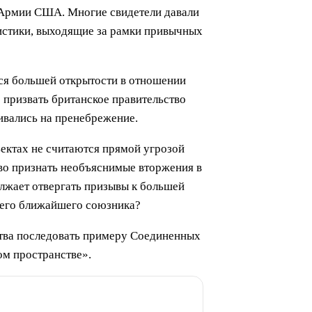
и Армии США. Многие свидетели давали
истики, выходящие за рамки привычных
ься большей открытости в отношении
 призвать британское правительство
ивались на пренебрежение.
ъектах не считаются прямой угрозой
во признать необъяснимые вторжения в
олжает отвергать призывы к большей
ашего ближайшего союзника?
ства последовать примеру Соединенных
ом пространстве».