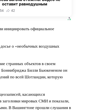
оставит равнодушным
54
42
ии инициировать официальное
ть досье о «необычных воздушных
вие странных объектов в своем
та Боннибриджа Билли Бьюкененом он
дений по всей Шотландии, которую
идеозаписей, касающихся
в заголовки мировых СМИ и показали,
мыми. В Вашингтоне прошли слушания в