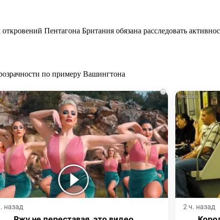
 откровений Пентагона Британия обязана расследовать активно
i
ч. назад
2 ч. назад
Ржу не переставая, это видео
Корол