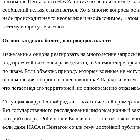
признания Пентагона и НАСА в том, что необъяснимые воз
сообщений нельзя отмахиваться. Хотя многие вопросы остаю
небе происходит нечто необычное и необъяснимое. В этом
к этому вопросу серьезно».
От шотландских болот до коридоров власти
Нежелание Лондона реагировать на многолетние запросы в
под присягой пилотов и разведчиков, в Вестминстере пред
по швам. Если объекты, природу которых военные не могут 
основание для оборонного беспокойства? Парадокс в том, 
что летает над его территорией, но одновременно отказывае
Ситуация вокруг Боннибриджа — классический пример того
Без государственного расследования информационный ваку
которой говорят Робинсон и Бьюкенен, — это не только воп
если даже НАСА и Пентагон сочли тему достойной публичн