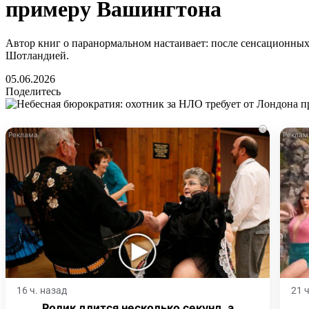
примеру Вашингтона
Автор книг о паранормальном настаивает: после сенсационных
Шотландией.
05.06.2026
Поделитесь
i
16 ч. назад
21 
Ролик длится несколько секунд, а