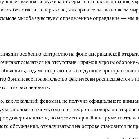
душные явления заслуживают серьезного расследования, укр
тся без ответа, теперь ясно, что правительства во всем мир
 смысле мы оба чувствуем определенное оправдание — мы п
ыглядит особенно контрастно на фоне американской открыт
почитают ссылаться на отсутствие «прямой угрозы обороне».
объяснить, годами вторгаются в воздушное пространство стр
что британское правительство фактически расписывается в 
тся это расследовать.
, как локальный феномен, не получив официального вниман
ум заполняется чем угодно: от теорий заговора до открове
рос доверия к власти, но и элементарный инструмент отделен
ого обсуждения, отмалчиваться на острове становится попр