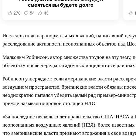
смеяться вы будете долго
278
54
43
Исследователь паранормальных явлений, написавший целу
расследование активности неопознанных объектов над Шо
Малкольм Робинсон, автор множества трудов на эту тему,
объектах» после череды загадочных инцидентов в района
Робинсон утверждает: если американские власти рассекре
воздушном пространстве, британские власти обязаны посл
неоднократно пытался убедить целый ряд премьер-минист
прежде называли мировой столицей НЛО.
«За последние несколько лет правительство США, НАСА и 
неопознанных воздушных явлений (НВЯ), более известных 
что американские власти признают вторжения в свое возд