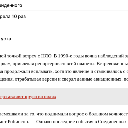
увиденного
рела 10 раз
густа
чей точкой встреч с НЛО. В 1990-е годы волна наблюдений 
рка», привлекая репортеров со всей планеты. Встревоженн
ва продолжали всплывать, хотя это явление и сталкивалось 
щения, отрабатывал версии и сверял данные авиационных, п
редставляют круги на полях
 насмешками за то, что поднимали вопрос о большом количе
ет Робинсон. — Однако последние события в Соединенных