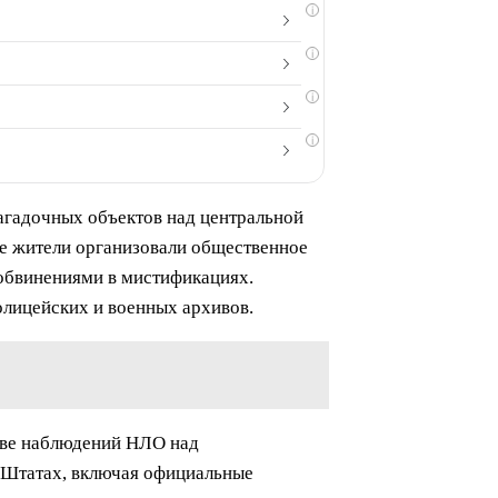
i
i
i
i
загадочных объектов над центральной
ые жители организовали общественное
с обвинениями в мистификациях.
олицейских и военных архивов.
стве наблюдений НЛО над
 Штатах, включая официальные