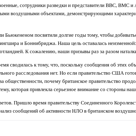
 военные, сотрудники разведки и представители ВВС, ВМС 
ычными воздушными объектами, демонстрирующими характер
ли Бьюкененом посвятили долгие годы тому, чтобы добиват
ингшира и Боннибриджа. Наша цель оставалась неизменной:
тландией. К сожалению, наши призывы раз за разом наталк
емя сводилась к тому, что, поскольку сообщения об этих об
льного расследования нет. Но если правительство США гото
тва общественности, почему британское правительство прод
тему, которая привлекла серьезное внимание со стороны н
ветов. Пришло время правительству Соединенного Королев
анализ сообщений об активности НЛО в британском воздушн