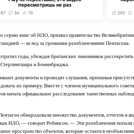
пересмотришь не раз
187
54
70
293
ю серию книг об НЛО, призвал правительство Великобритан
тландией — вслед за громкими разоблачениями Пентагона.
 потратил годы, убеждая британских чиновников рассекрети
х Стерлингшира и Боннибриджа.
чивают документы и проводят слушания, признавая присутст
едовать их примеру. Вместе с членом муниципального сове
ров начать официальное расследование таинственных наблю
Пентагон обнародовали множество документов, отчетов и в
как НЛО, — говорит Робинсон. — Эти разоблачения попали 
ушное пространство объектов, которые остаются необъясни