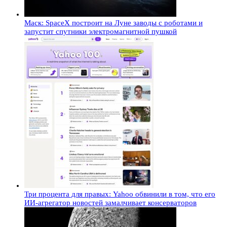
Маск: SpaceX построит на Луне заводы с роботами и
запустит спутники электромагнитной пушкой
Три процента для правых: Yahoo обвинили в том, что его
ИИ-агрегатор новостей замалчивает консерваторов