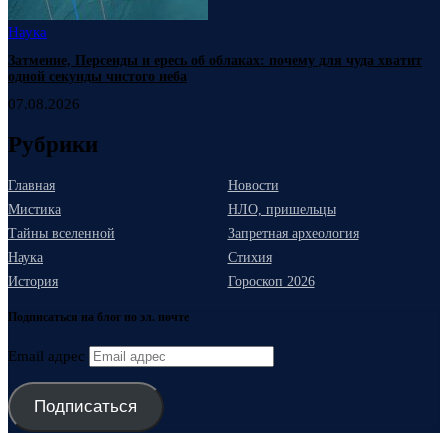
Наука
Затмение, Персеиды и ересь об облаках: почему для чуда хватит
одной секунды чистого неба
07.08.2026
Рубрики
Главная
Новости
Мистика
НЛО, пришельцы
Тайны вселенной
Запретная археология
Наука
Стихия
История
Гороскоп 2026
Подписаться на блог по эл. почте
Email адрес
Подписаться