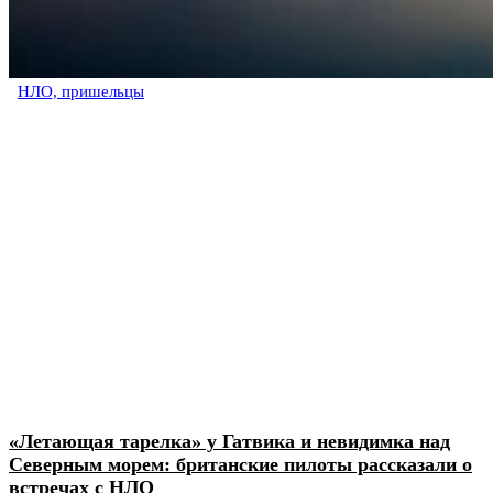
НЛО, пришельцы
«Летающая тарелка» у Гатвика и невидимка над
Северным морем: британские пилоты рассказали о
встречах с НЛО