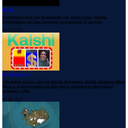
Наука
Солнечный серп над Британией: где, когда и как увидеть
глубочайшее частное затмение десятилетия 12 августа
08.08.2026
Наука
Новости
«Империя штата» против биржи прогнозов: Kalshi обвинила Нью-
Йорк в избирательном правосудии и напомнила про взносы
игорного лобби
08.08.2026