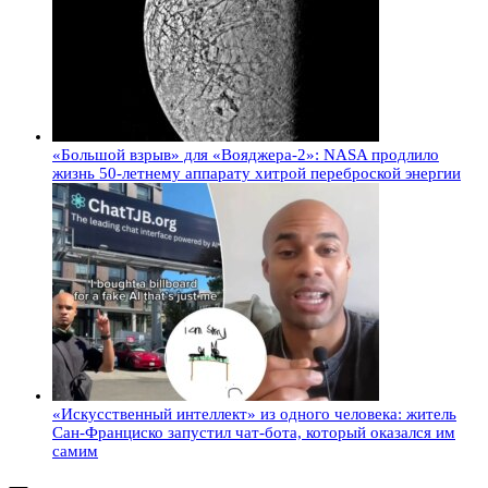
«Большой взрыв» для «Вояджера-2»: NASA продлило
жизнь 50-летнему аппарату хитрой переброской энергии
«Искусственный интеллект» из одного человека: житель
Сан-Франциско запустил чат-бота, который оказался им
самим