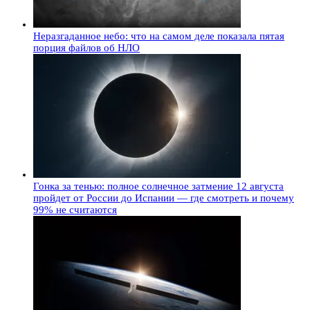
Неразгаданное небо: что на самом деле показала пятая
порция файлов об НЛО
Гонка за тенью: полное солнечное затмение 12 августа
пройдет от России до Испании — где смотреть и почему
99% не считаются