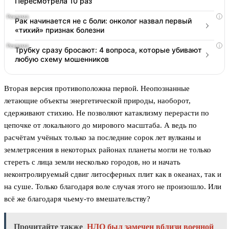
Пересмотрела 10 раз
i
Рак начинается не с боли: онколог назвал первый
«тихий» признак болезни
i
Трубку сразу бросают: 4 вопроса, которые убивают
любую схему мошенников
Вторая версия противоположна первой. Неопознанные
летающие объекты энергетической природы, наоборот,
сдерживают стихию. Не позволяют катаклизму перерасти по
цепочке от локального до мирового масштаба. А ведь по
расчётам учёных только за последние сорок лет вулканы и
землетрясения в некоторых районах планеты могли не только
стереть с лица земли несколько городов, но и начать
неконтролируемый сдвиг литосферных плит как в океанах, так и
на суше. Только благодаря воле случая этого не произошло. Или
всё же благодаря чьему-то вмешательству?
Прочитайте также
НЛО был замечен вблизи военной