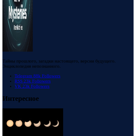
Тайны прошлого, загадки настоящего, версии будущего.
Энциклопедия непознанного.
Telegram
88k
Followers
RSS
23k
Followers
VK
23k
Followers
Интересное