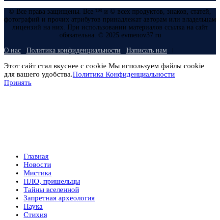
© Все права защищены. Все ™ и © всех продуктов, знаков, статей,
фотографий и прочих атрибутов принадлежат авторам или владельцам
лицензий на них. При использовании материалов ссылка на сайт
обязательна. © 2025 evmenov37.ru
О нас
Политика конфиденциальности
Написать нам
Этот сайт стал вкуснее с cookie Мы используем файлы cookie
для вашего удобства.
Политика Конфиденциальности
Принять
Главная
Новости
Мистика
НЛО, пришельцы
Тайны вселенной
Запретная археология
Наука
Стихия