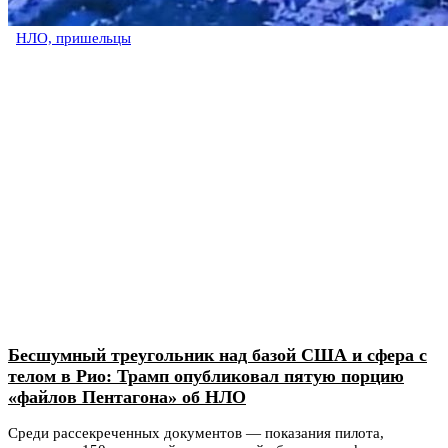
НЛО, пришельцы
Бесшумный треугольник над базой США и сфера с
телом в Рио: Трамп опубликовал пятую порцию
«файлов Пентагона» об НЛО
Среди рассекреченных документов — показания пилота,