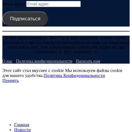
Email адрес
Подписаться
© Все права защищены. Все ™ и © всех продуктов, знаков, статей,
фотографий и прочих атрибутов принадлежат авторам или владельцам
лицензий на них. При использовании материалов ссылка на сайт
обязательна. © 2025 evmenov37.ru
О нас
Политика конфиденциальности
Написать нам
Этот сайт стал вкуснее с cookie Мы используем файлы cookie
для вашего удобства.
Политика Конфиденциальности
Принять
Главная
Новости