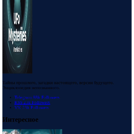
Тайны прошлого, загадки настоящего, версии будущего.
Энциклопедия непознанного.
Telegram
88k
Followers
RSS
23k
Followers
VK
23k
Followers
Интересное