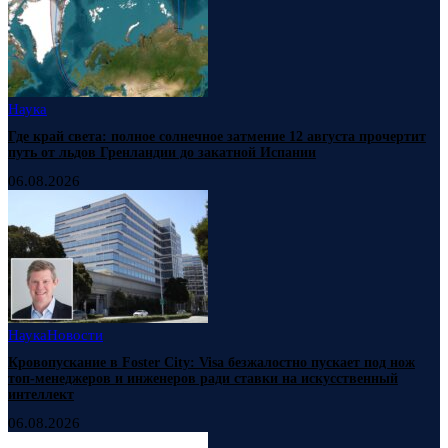
Наука
Где край света: полное солнечное затмение 12 августа прочертит
путь от льдов Гренландии до закатной Испании
06.08.2026
Наука
Новости
Кровопускание в Foster City: Visa безжалостно пускает под нож
топ-менеджеров и инженеров ради ставки на искусственный
интеллект
06.08.2026