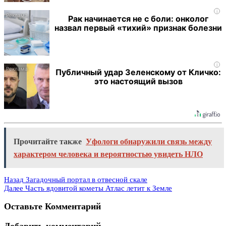
i
Рак начинается не с боли: онколог
назвал первый «тихий» признак болезни
i
Публичный удар Зеленскому от Кличко:
это настоящий вызов
Прочитайте также
Уфологи обнаружили связь между
характером человека и вероятностью увидеть НЛО
Назад
Загадочный портал в отвесной скале
Далее
Часть ядовитой кометы Атлас летит к Земле
Оставьте Комментарий
Добавить комментарий