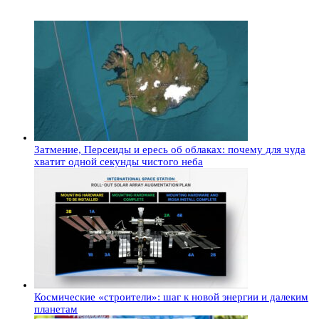
Затмение, Персеиды и ересь об облаках: почему для чуда
хватит одной секунды чистого неба
Космические «строители»: шаг к новой энергии и далеким
планетам