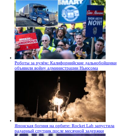
Роботы за рулём: Калифорнийские дальнобойщики
объявили войну администрации Ньюсома
Японская богиня на орбите: Rocket Lab запустила
радарный спутник после месячной задержки