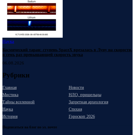
Наука
Космический таран: ступень SpaceX врезалась в Луну на скорости,
в семь раз превышающей скорость звука
06.08.2026
Рубрики
Главная
Новости
Мистика
НЛО, пришельцы
Тайны вселенной
Запретная археология
Наука
Стихия
История
Гороскоп 2026
Подписаться на блог по эл. почте