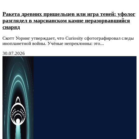
Ракета древних пришельцев или игра теней: уфолог
разглядел в марсианском камне неразорвавшийся
снаряд
Скотт Уоринг утверждает, что Curiosity сфотографировал следы
инопланетной войны. Учёные непреклонны: это...
30.07.2026