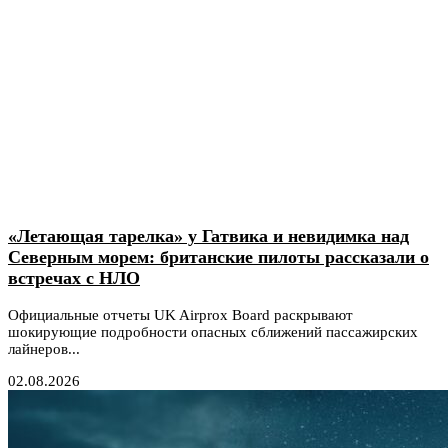
«Летающая тарелка» у Гатвика и невидимка над
Северным морем: британские пилоты рассказали о
встречах с НЛО
Официальные отчеты UK Airprox Board раскрывают
шокирующие подробности опасных сближений пассажирских
лайнеров...
02.08.2026