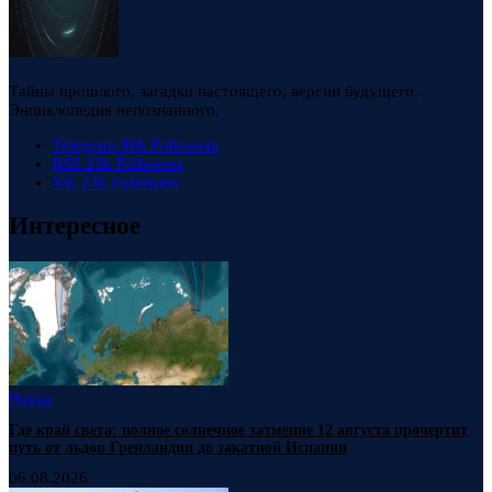
Тайны прошлого, загадки настоящего, версии будущего.
Энциклопедия непознанного.
Telegram
88k
Followers
RSS
23k
Followers
VK
23k
Followers
Интересное
Наука
Где край света: полное солнечное затмение 12 августа прочертит
путь от льдов Гренландии до закатной Испании
06.08.2026