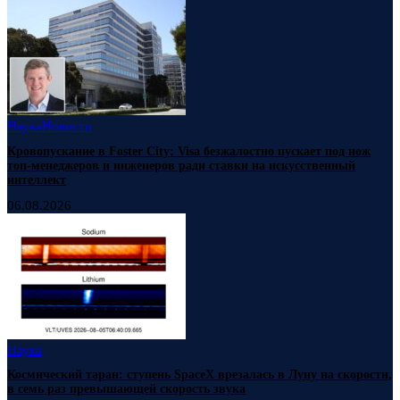
Наука
Новости
Кровопускание в Foster City: Visa безжалостно пускает под нож
топ-менеджеров и инженеров ради ставки на искусственный
интеллект
06.08.2026
Наука
Космический таран: ступень SpaceX врезалась в Луну на скорости,
в семь раз превышающей скорость звука