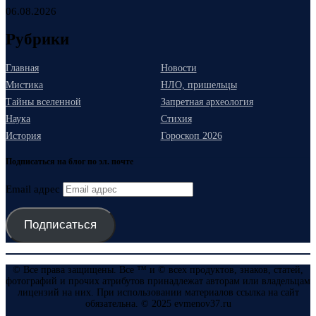
06.08.2026
Рубрики
Главная
Новости
Мистика
НЛО, пришельцы
Тайны вселенной
Запретная археология
Наука
Стихия
История
Гороскоп 2026
Подписаться на блог по эл. почте
Email адрес
Подписаться
© Все права защищены. Все ™ и © всех продуктов, знаков, статей,
фотографий и прочих атрибутов принадлежат авторам или владельцам
лицензий на них. При использовании материалов ссылка на сайт
обязательна. © 2025 evmenov37.ru