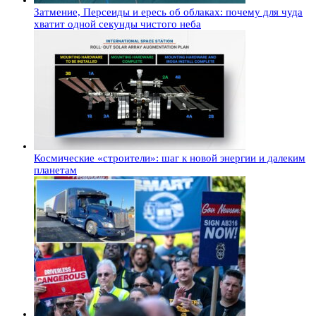
Затмение, Персеиды и ересь об облаках: почему для чуда
хватит одной секунды чистого неба
Космические «строители»: шаг к новой энергии и далеким
планетам