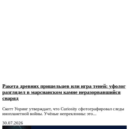
Ракета древних пришельцев или игра теней: уфолог
разглядел в марсианском камне неразорвавшийся
снаряд
Скотт Уоринг утверждает, что Curiosity сфотографировал следы
инопланетной войны. Учёные непреклонны: это...
30.07.2026