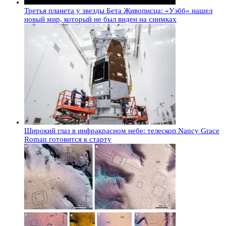
Третья планета у звезды Бета Живописца: «Уэбб» нашел
новый мир, который не был виден на снимках
Широкий глаз в инфракрасном небе: телескоп Nancy Grace
Roman готовится к старту