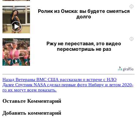
i
Ролик из Омска: вы будете смеяться
долго
i
Ржу не переставая, это видео
пересмотришь не раз
Назад
Ветераны ВМС США рассказали о встрече с НЛО
Далее
Спутник NASA сделал первые фото Нибиру и летом 2020-
го их могут всем показать.
Оставьте Комментарий
Добавить комментарий