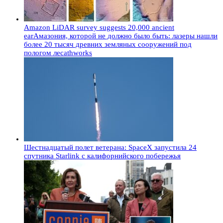
Amazon LiDAR survey suggests 20,000 ancient
earАмазония, которой не должно было быть: лазеры нашли
более 20 тысяч древних земляных сооружений под
пологом лесаthworks
Шестнадцатый полет ветерана: SpaceX запустила 24
спутника Starlink с калифорнийского побережья