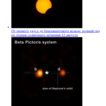
От первого укуса до бриллиантового кольца: полный гид
по этапам солнечного затмения 12 августа