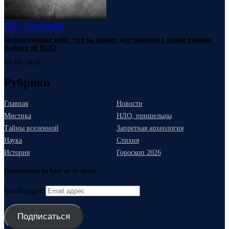
НЛО, пришельцы
Неразгаданное небо: что на самом деле показала пятая порция
файлов об НЛО
08.08.2026
Рубрики
Главная
Новости
Мистика
НЛО, пришельцы
Тайны вселенной
Запретная археология
Наука
Стихия
История
Гороскоп 2026
Подписаться на блог по эл. почте
Email адрес
Подписаться