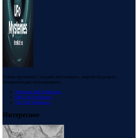
Тайны прошлого, загадки настоящего, версии будущего.
Энциклопедия непознанного.
Telegram
88k
Followers
RSS
23k
Followers
VK
23k
Followers
Интересное