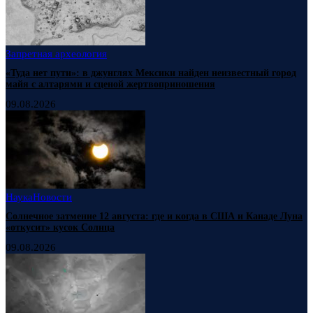
Запретная археология
«Туда нет пути»: в джунглях Мексики найден неизвестный город
майя с алтарями и сценой жертвоприношения
09.08.2026
Наука
Новости
Солнечное затмение 12 августа: где и когда в США и Канаде Луна
«откусит» кусок Солнца
09.08.2026