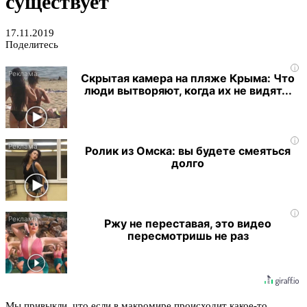
существует
17.11.2019
Поделитесь
i
Скрытая камера на пляже Крыма: Что
люди вытворяют, когда их не видят...
i
Ролик из Омска: вы будете смеяться
долго
i
Ржу не переставая, это видео
пересмотришь не раз
Мы привыкли, что если в макромире происходит какое-то