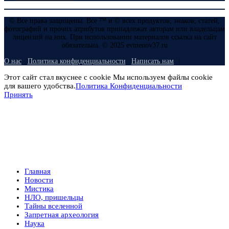
© Все права защищены. Все ™ и © всех продуктов, знаков, статей,
фотографий и прочих атрибутов принадлежат авторам или владельцам
лицензий на них. При использовании материалов ссылка на сайт
обязательна. © 2025 evmenov37.ru
О нас
Политика конфиденциальности
Написать нам
Этот сайт стал вкуснее с cookie Мы используем файлы cookie
для вашего удобства.
Политика Конфиденциальности
Принять
Главная
Новости
Мистика
НЛО, пришельцы
Тайны вселенной
Запретная археология
Наука