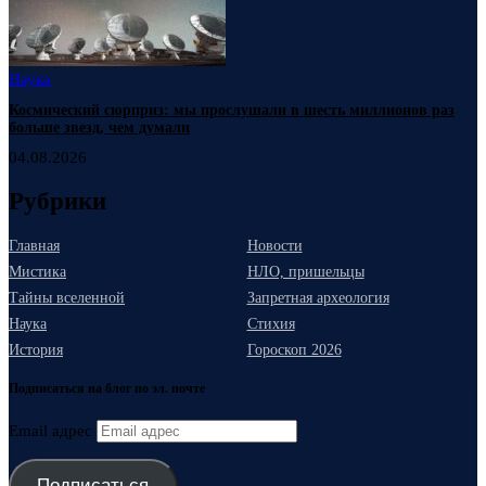
Наука
Космический сюрприз: мы прослушали в шесть миллионов раз
больше звезд, чем думали
04.08.2026
Рубрики
Главная
Новости
Мистика
НЛО, пришельцы
Тайны вселенной
Запретная археология
Наука
Стихия
История
Гороскоп 2026
Подписаться на блог по эл. почте
Email адрес
Подписаться