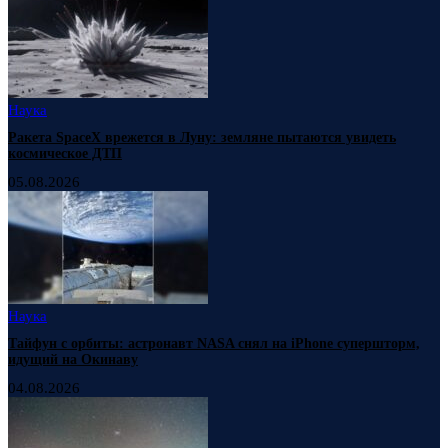
Наука
Ракета SpaceX врежется в Луну: земляне пытаются увидеть
космическое ДТП
05.08.2026
Наука
Тайфун с орбиты: астронавт NASA снял на iPhone супершторм,
идущий на Окинаву
04.08.2026