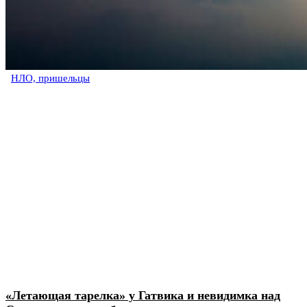
НЛО, пришельцы
«Летающая тарелка» у Гатвика и невидимка над