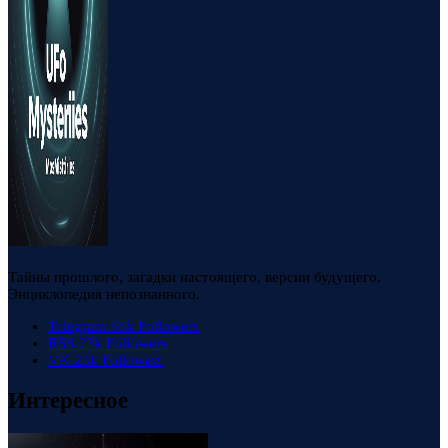
Тайны прошлого, загадки настоящего, версии будущего.
Энциклопедия непознанного.
Telegram
88k
Followers
RSS
23k
Followers
VK
23k
Followers
Интересное