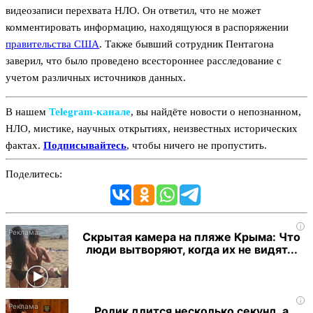
видеозаписи перехвата НЛО. Он ответил, что не может
комментировать информацию, находящуюся в распоряжении
правительства США
. Также бывший сотрудник Пентагона
заверил, что было проведено всестороннее расследование с
учетом различных источников данных.
В нашем
Telegram‑канале
, вы найдёте новости о непознанном,
НЛО, мистике, научных открытиях, неизвестных исторических
фактах.
Подписывайтесь
, чтобы ничего не пропустить.
Поделитесь:
i
Скрытая камера на пляже Крыма: Что
люди вытворяют, когда их не видят...
i
Ролик длится несколько секунд, а