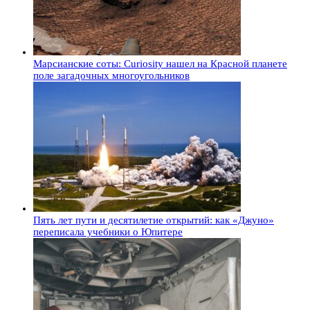
Марсианские соты: Curiosity нашел на Красной планете
поле загадочных многоугольников
Пять лет пути и десятилетие открытий: как «Джуно»
переписала учебники о Юпитере