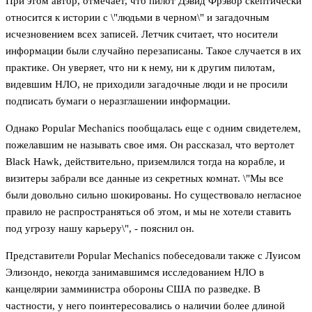
При этом автор, отмечает, что пилот Дэвид Фрэвор скептически
относится к истории с \"людьми в черном\" и загадочным
исчезновением всех записей. Летчик считает, что носители
информации были случайно перезаписаны. Такое случается в их
практике. Он уверяет, что ни к нему, ни к другим пилотам,
видевшим НЛО, не приходили загадочные люди и не просили
подписать бумаги о неразглашении информации.
Однако Popular Mechanics пообщалась еще с одним свидетелем,
пожелавшим не называть свое имя. Он рассказал, что вертолет
Black Hawk, действительно, приземлился тогда на корабле, и
визитеры забрали все данные из секретных комнат. \"Мы все
были довольно сильно шокированы. Но существовало негласное
правило не распространяться об этом, и мы не хотели ставить
под угрозу нашу карьеру\", - пояснил он.
Представители Popular Mechanics побеседовали также с Луисом
Элизондо, некогда занимавшимся исследованием НЛО в
канцелярии замминистра обороны США по разведке. В
частности, у него поинтересовались о наличии более длиной