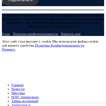
© Все права защищены. Все ™ и © всех продуктов, знаков, статей,
фотографий и прочих атрибутов принадлежат авторам или владельцам
лицензий на них. При использовании материалов ссылка на сайт
обязательна. © 2025 evmenov37.ru
О нас
Политика конфиденциальности
Написать нам
Этот сайт стал вкуснее с cookie Мы используем файлы cookie
для вашего удобства.
Политика Конфиденциальности
Принять
Главная
Новости
Мистика
НЛО, пришельцы
Тайны вселенной
Запретная археология