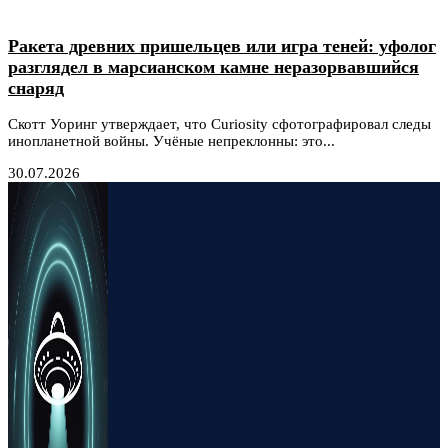
Ракета древних пришельцев или игра теней: уфолог
разглядел в марсианском камне неразорвавшийся
снаряд
Скотт Уоринг утверждает, что Curiosity сфотографировал следы
инопланетной войны. Учёные непреклонны: это...
30.07.2026