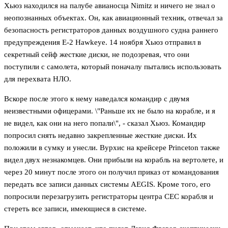
Хьюз находился на палубе авианосца Nimitz и ничего не знал о
неопознанных объектах. Он, как авиационный техник, отвечал за
безопасность регистраторов данных воздушного судна раннего
предупреждения E-2 Hawkeye. 14 ноября Хьюз отправил в
секретный сейф жесткие диски, не подозревая, что они
поступили с самолета, который поначалу пытались использовать
для перехвата НЛО.
Вскоре после этого к нему наведался командир с двумя
неизвестными офицерами. \"Раньше их не было на корабле, и я
не видел, как они на него попали\", - сказал Хьюз. Командир
попросил снять недавно закрепленные жесткие диски. Их
положили в сумку и унесли. Вурхис на крейсере Princeton также
видел двух незнакомцев. Они прибыли на корабль на вертолете, и
через 20 минут после этого он получил приказ от командования
передать все записи данных системы AEGIS. Кроме того, его
попросили перезагрузить регистраторы центра CEC корабля и
стереть все записи, имеющиеся в системе.