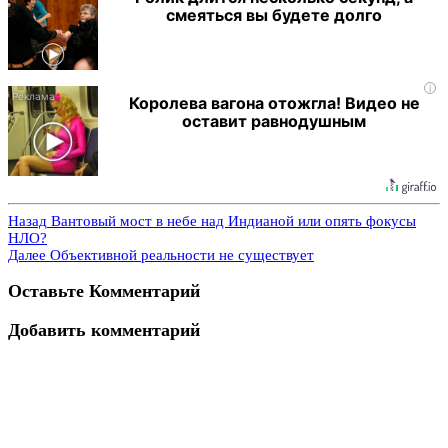
смеяться вы будете долго
i
Королева вагона отожгла! Видео не
оставит равнодушным
Назад
Вантовый мост в небе над Индианой или опять фокусы
НЛО?
Далее
Объективной реальности не существует
Оставьте Комментарий
Добавить комментарий