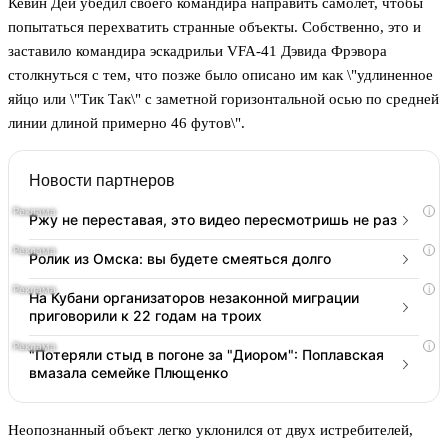
Кевин Дей убедил своего командира направить самолет, чтобы
попытаться перехватить странные объекты. Собственно, это и
заставило командира эскадрильи VFA-41 Дэвида Фрэвора
столкнуться с тем, что позже было описано им как \"удлиненное
яйцо или \"Тик Так\" с заметной горизонтальной осью по средней
линии длиной примерно 46 футов\".
Новости партнеров
i
Ржу не переставая, это видео пересмотришь не раз
i
Ролик из Омска: вы будете смеяться долго
i
На Кубани организаторов незаконной миграции
приговорили к 22 годам на троих
i
"Потеряли стыд в погоне за "Диором": Поплавская
вмазала семейке Плющенко
Неопознанный объект легко уклонился от двух истребителей,