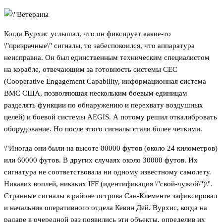
Когда Вурхис услышал, что он фиксирует какие-то
\"призрачные\" сигналы, то забеспокоился, что аппаратура
неисправна. Он был единственным техническим специалистом
на корабле, отвечающим за готовность системы CEC
(Cooperative Engagement Capability, информационная система
ВМС США, позволяющая нескольким боевым единицам
разделять функции по обнаружению и перехвату воздушных
целей) и боевой системы AEGIS. А потому решил откалибровать
оборудование. Но после этого сигналы стали более четкими.
\"Иногда они были на высоте 80000 футов (около 24 километров)
или 60000 футов. В других случаях около 30000 футов. Их
сигнатура не соответствовала ни одному известному самолету.
Никаких воплей, никаких IFF (идентификация \"свой-чужой\")\".
Странные сигналы в районе острова Сан-Клементе зафиксировал
и начальник оперативного отдела Кевин Дей. Вурхис, когда на
радаре в очередной раз появились эти объекты, определив их