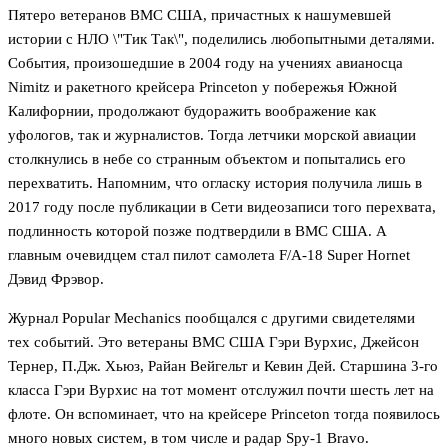
Пятеро ветеранов ВМС США, причастных к нашумевшей
истории с НЛО \"Тик Так\", поделились любопытными деталями.
События, произошедшие в 2004 году на учениях авианосца
Nimitz и ракетного крейсера Princeton у побережья Южной
Калифорнии, продолжают будоражить воображение как
уфологов, так и журналистов. Тогда летчики морской авиации
столкнулись в небе со странным объектом и попытались его
перехватить. Напомним, что огласку история получила лишь в
2017 году после публикации в Сети видеозаписи того перехвата,
подлинность которой позже подтвердили в ВМС США. А
главным очевидцем стал пилот самолета F/A-18 Super Hornet
Дэвид Фрэвор.
Журнал Popular Mechanics пообщался с другими свидетелями
тех событий. Это ветераны ВМС США Гэри Вурхис, Джейсон
Тернер, П.Дж. Хьюз, Райан Вейгельт и Кевин Дей. Старшина 3-го
класса Гэри Вурхис на тот момент отслужил почти шесть лет на
флоте. Он вспоминает, что на крейсере Princeton тогда появилось
много новых систем, в том числе и радар Spy-1 Bravo.