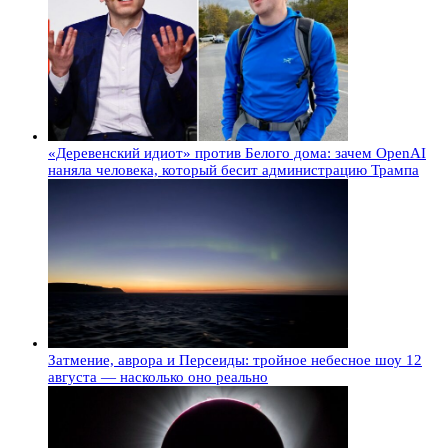
«Деревенский идиот» против Белого дома: зачем OpenAI
наняла человека, который бесит администрацию Трампа
Затмение, аврора и Персеиды: тройное небесное шоу 12
августа — насколько оно реально