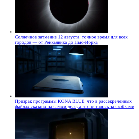
Солнечное затмение 12 августа: точное время для всех
городов — от Рейкьявика до Нью-Йорка
Призрак программы KONA BLUE: что в рассекреченных
файлах сказано на самом деле, а что осталось за скобками