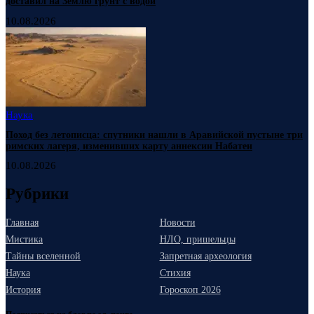
доставил на Землю грунт с водой
10.08.2026
Наука
Поход без летописца: спутники нашли в Аравийской пустыне три
римских лагеря, изменивших карту аннексии Набатеи
10.08.2026
Рубрики
Главная
Новости
Мистика
НЛО, пришельцы
Тайны вселенной
Запретная археология
Наука
Стихия
История
Гороскоп 2026