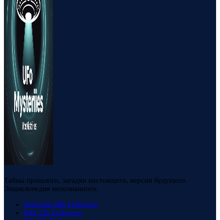
Тайны прошлого, загадки настоящего, версии будущего.
Энциклопедия непознанного.
Telegram
88k
Followers
RSS
23k
Followers