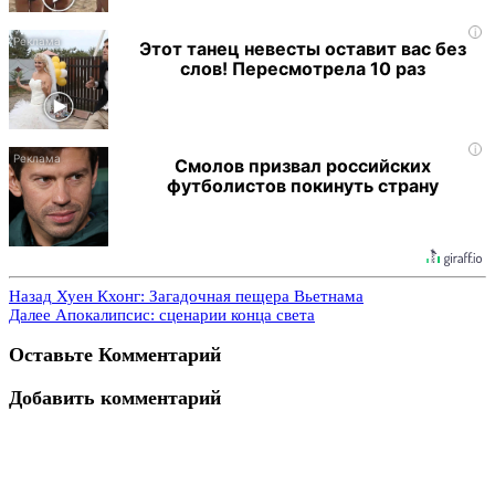
i
Этот танец невесты оставит вас без
слов! Пересмотрела 10 раз
i
Смолов призвал российских
футболистов покинуть страну
Назад
Хуен Кхонг: Загадочная пещера Вьетнама
Далее
Апокалипсис: сценарии конца света
Оставьте Комментарий
Добавить комментарий