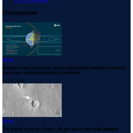
VK
23k
Followers
Интересное
Наука
Вечный полет на воздухе: испанский спутник впервые испытает
двигатель, заправляющийся атмосферой
10.08.2026
Наука
Последний подарок «Луны»: 48 лет назад советский аппарат