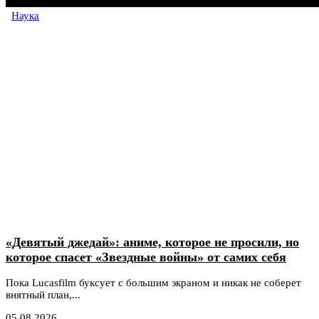
Наука
«Девятый джедай»: аниме, которое не просили, но
которое спасет «Звездные войны» от самих себя
Пока Lucasfilm буксует с большим экраном и никак не соберет
внятный план,...
05.08.2026