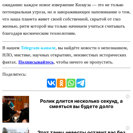
ожидании: каждое новое извержение Килауэа — это не только
потенциальная угроза, но и завораживающее напоминание о том,
что наша планета живет своей собственной, скрытой от глаз
жизнью, ритм которой мы только начинаем учиться считывать
благодаря космическим технологиям.
В нашем
Telegram‑канале
, вы найдёте новости о непознанном,
НЛО, мистике, научных открытиях, неизвестных исторических
фактах.
Подписывайтесь
, чтобы ничего не пропустить.
Поделитесь:
i
Ролик длится несколько секунд, а
смеяться вы будете долго
i
Этот танец невесты оставит вас без