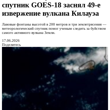
спутник GOES-18 заснял 49-е
извержение вулкана Килауэа
Лавовые фонтаны высотой в 200 метров и три землетрясения —
метеорологический спутник помог ученым следить за буйством
самого активного вулкана Земли.
17.06.2026
Поделитесь