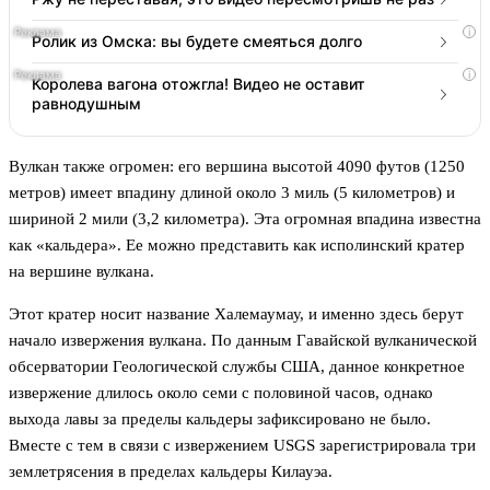
i
Ролик из Омска: вы будете смеяться долго
i
Королева вагона отожгла! Видео не оставит
равнодушным
Вулкан также огромен: его вершина высотой 4090 футов (1250
метров) имеет впадину длиной около 3 миль (5 километров) и
шириной 2 мили (3,2 километра). Эта огромная впадина известна
как «кальдера». Ее можно представить как исполинский кратер
на вершине вулкана.
Этот кратер носит название Халемаумау, и именно здесь берут
начало извержения вулкана. По данным Гавайской вулканической
обсерватории Геологической службы США, данное конкретное
извержение длилось около семи с половиной часов, однако
выхода лавы за пределы кальдеры зафиксировано не было.
Вместе с тем в связи с извержением USGS зарегистрировала три
землетрясения в пределах кальдеры Килауэа.