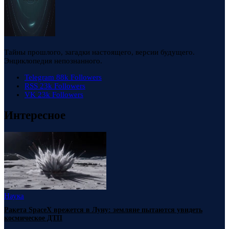
Тайны прошлого, загадки настоящего, версии будущего.
Энциклопедия непознанного.
Telegram
88k
Followers
RSS
23k
Followers
VK
23k
Followers
Интересное
Наука
Ракета SpaceX врежется в Луну: земляне пытаются увидеть
космическое ДТП