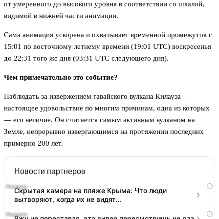
от умеренного до высокого уровня в соответствии со шкалой,
видимой в нижней части анимации.
Сама анимация ускорена и охватывает временной промежуток с
15:01 по восточному летнему времени (19:01 UTC) воскресенья
до 22:31 того же дня (03:31 UTC следующего дня).
Чем примечательно это событие?
Наблюдать за извержением гавайского вулкана Килауэа —
настоящее удовольствие по многим причинам, одна из которых
— его величие. Он считается самым активным вулканом на
Земле, непрерывно извергающимся на протяжении последних
примерно 200 лет.
Новости партнеров
i
Скрытая камера на пляже Крыма: Что люди
вытворяют, когда их не видят...
i
Ржу не переставая, это видео пересмотришь не раз