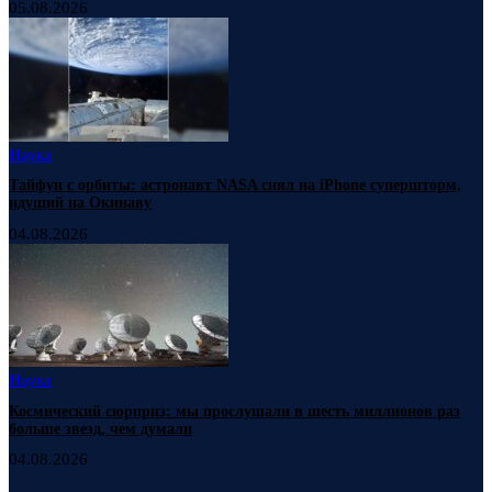
05.08.2026
Наука
Тайфун с орбиты: астронавт NASA снял на iPhone супершторм,
идущий на Окинаву
04.08.2026
Наука
Космический сюрприз: мы прослушали в шесть миллионов раз
больше звезд, чем думали
04.08.2026