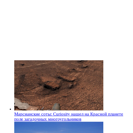
Марсианские соты: Curiosity нашел на Красной планете
поле загадочных многоугольников