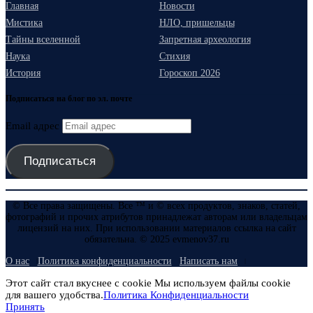
Главная
Новости
Мистика
НЛО, пришельцы
Тайны вселенной
Запретная археология
Наука
Стихия
История
Гороскоп 2026
Подписаться на блог по эл. почте
Email адрес
Подписаться
© Все права защищены. Все ™ и © всех продуктов, знаков, статей,
фотографий и прочих атрибутов принадлежат авторам или владельцам
лицензий на них. При использовании материалов ссылка на сайт
обязательна. © 2025 evmenov37.ru
О нас
Политика конфиденциальности
Написать нам
Этот сайт стал вкуснее с cookie Мы используем файлы cookie
для вашего удобства.
Политика Конфиденциальности
Принять