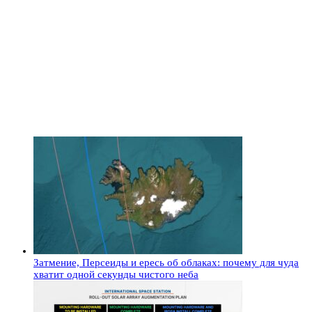
Затмение, Персеиды и ересь об облаках: почему для чуда
хватит одной секунды чистого неба