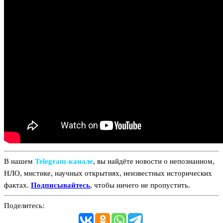
В нашем
Telegram‑канале
, вы найдёте новости о непознанном,
НЛО, мистике, научных открытиях, неизвестных исторических
фактах.
Подписывайтесь
, чтобы ничего не пропустить.
Поделитесь: