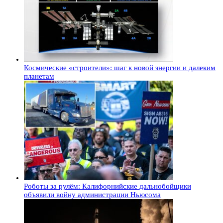
Космические «строители»: шаг к новой энергии и далеким
планетам
Роботы за рулём: Калифорнийские дальнобойщики
объявили войну администрации Ньюсома