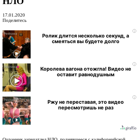
НЛО
17.01.2020
Поделитесь
i
Ролик длится несколько секунд, а
смеяться вы будете долго
i
Королева вагона отожгла! Видео не
оставит равнодушным
i
Ржу не переставая, это видео
пересмотришь не раз
Охранник запечатлел НЛО, поднявшееся с калифорнийской