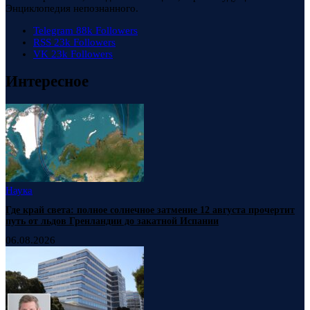
Энциклопедия непознанного.
Telegram
88k
Followers
RSS
23k
Followers
VK
23k
Followers
Интересное
Наука
Где край света: полное солнечное затмение 12 августа прочертит
путь от льдов Гренландии до закатной Испании
06.08.2026