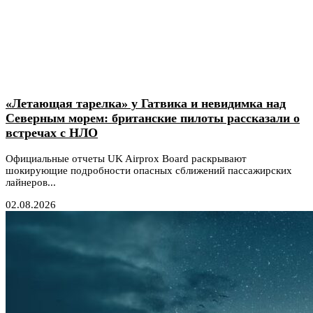
«Летающая тарелка» у Гатвика и невидимка над
Северным морем: британские пилоты рассказали о
встречах с НЛО
Официальные отчеты UK Airprox Board раскрывают
шокирующие подробности опасных сближений пассажирских
лайнеров...
02.08.2026