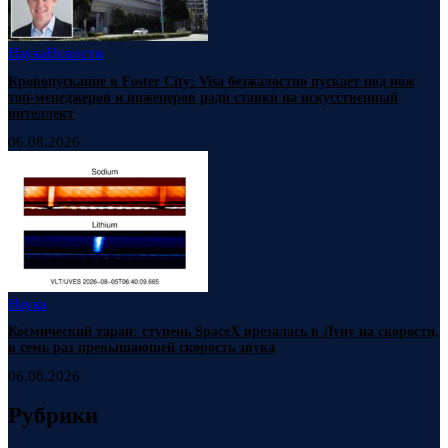
Наука
Новости
Кровопускание в Foster City: Visa безжалостно пускает под нож
топ-менеджеров и инженеров ради ставки на искусственный
интеллект
06.08.2026
Наука
Космический таран: ступень SpaceX врезалась в Луну на скорости,
в семь раз превышающей скорость звука
06.08.2026
Рубрики