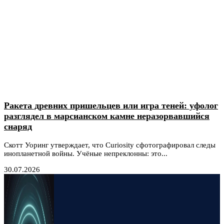
Ракета древних пришельцев или игра теней: уфолог
разглядел в марсианском камне неразорвавшийся
снаряд
Скотт Уоринг утверждает, что Curiosity сфотографировал следы
инопланетной войны. Учёные непреклонны: это...
30.07.2026