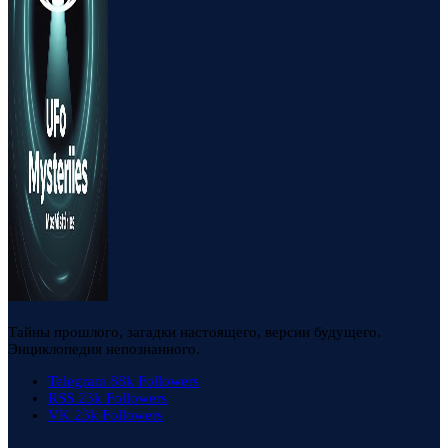
Тайны прошлого, загадки настоящего, версии будущего.
Энциклопедия непознанного.
Telegram
88k
Followers
RSS
23k
Followers
VK
23k
Followers