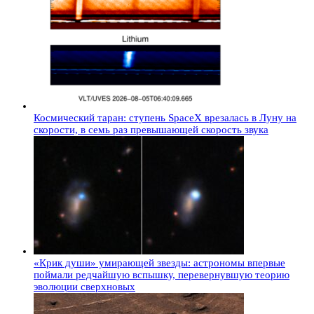
Космический таран: ступень SpaceX врезалась в Луну на
скорости, в семь раз превышающей скорость звука
«Крик души» умирающей звезды: астрономы впервые
поймали редчайшую вспышку, перевернувшую теорию
эволюции сверхновых