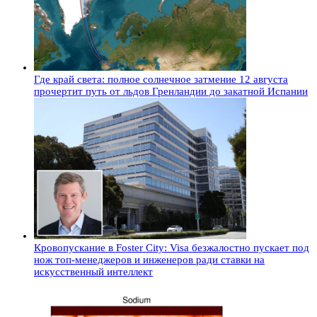
Где край света: полное солнечное затмение 12 августа
прочертит путь от льдов Гренландии до закатной Испании
Кровопускание в Foster City: Visa безжалостно пускает под
нож топ-менеджеров и инженеров ради ставки на
искусственный интеллект