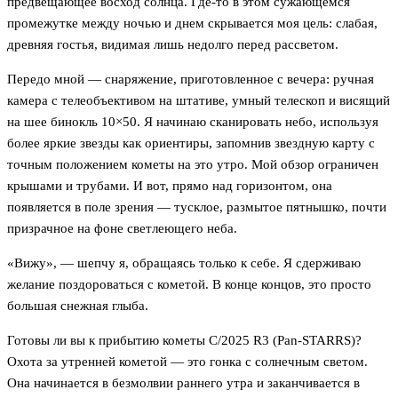
предвещающее восход солнца. Где-то в этом сужающемся
промежутке между ночью и днем скрывается моя цель: слабая,
древняя гостья, видимая лишь недолго перед рассветом.
Передо мной — снаряжение, приготовленное с вечера: ручная
камера с телеобъективом на штативе, умный телескоп и висящий
на шее бинокль 10×50. Я начинаю сканировать небо, используя
более яркие звезды как ориентиры, запомнив звездную карту с
точным положением кометы на это утро. Мой обзор ограничен
крышами и трубами. И вот, прямо над горизонтом, она
появляется в поле зрения — тусклое, размытое пятнышко, почти
призрачное на фоне светлеющего неба.
«Вижу», — шепчу я, обращаясь только к себе. Я сдерживаю
желание поздороваться с кометой. В конце концов, это просто
большая снежная глыба.
Готовы ли вы к прибытию кометы C/2025 R3 (Pan-STARRS)?
Охота за утренней кометой — это гонка с солнечным светом.
Она начинается в безмолвии раннего утра и заканчивается в