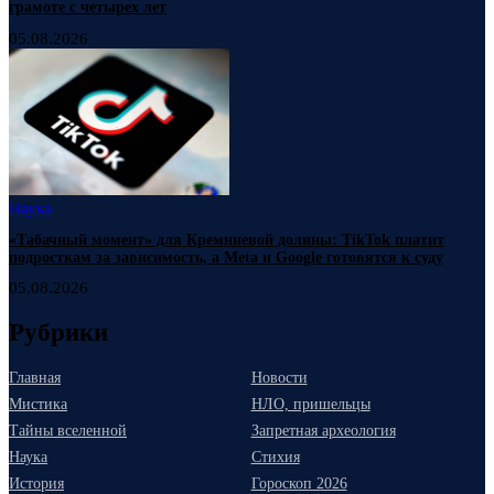
грамоте с четырех лет
05.08.2026
Наука
«Табачный момент» для Кремниевой долины: TikTok платит
подросткам за зависимость, а Meta и Google готовятся к суду
05.08.2026
Рубрики
Главная
Новости
Мистика
НЛО, пришельцы
Тайны вселенной
Запретная археология
Наука
Стихия
История
Гороскоп 2026