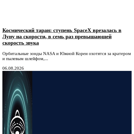
Космический таран: ступень SpaceX врезалась в
Луну на скорости, в семь раз превышающей
скорость звука
Орбитальные зонды NASA и Южной Кореи охотятся за кратером
и пылевым шлейфом,...
06.08.2026