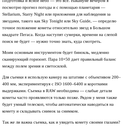
Подготовка и ясное небо — это всё. Накануне вечером я
посмотрю прогноз погоды и с помощью планетария —
Stellarium, Starry Night или приложения для наблюдения за
звездами, такого как Sky Tonight или Sky Guide, — определю
точное положение кометы относительно звезд в Большом
квадрате Пегаса. Когда наступят сумерки, времени на слепой
поиск не будет — нужно точно знать, куда смотреть.
Моим основным инструментом будет бинокль, медленно
сканирующий горизонт. Пара 10×50 дает правильный баланс
между полем зрения и светосилой.
Для съемки я использую камеру на штативе с объективом 200–
400 мм, экспериментируя с ISO 1600–6400 и короткими
выдержками. Съемка в RAW необходима — слабые детали
кометы часто проявляются только позже. Рядом у меня также
будет умный телескоп, чтобы автоматически наводиться на
комету и складывать снимок за снимком.
Так же ли важна съемка, как и увидеть комету своими глазами?