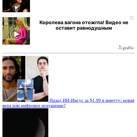
i
Королева вагона отожгла! Видео не
оставит равнодушным
Назад
ИИ-Иисус за $1.99 в минуту: новая
вера или цифровое искушение?