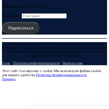
Подписаться на блог по эл. почте
Email адрес
Подписаться
© Все права защищены. Все ™ и © всех продуктов, знаков, статей,
фотографий и прочих атрибутов принадлежат авторам или владельцам
лицензий на них. При использовании материалов ссылка на сайт
обязательна. © 2025 evmenov37.ru
О нас
Политика конфиденциальности
Написать нам
Этот сайт стал вкуснее с cookie Мы используем файлы cookie
для вашего удобства.
Политика Конфиденциальности
Принять