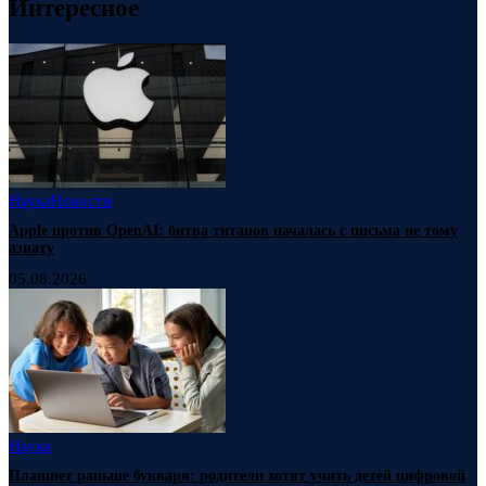
Интересное
Наука
Новости
Apple против OpenAI: битва титанов началась с письма не тому
азиату
05.08.2026
Наука
Планшет раньше букваря: родители хотят учить детей цифровой