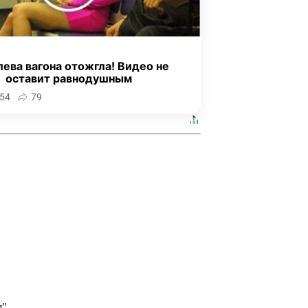
ева вагона отожгла! Видео не
оставит равнодушным
54
79
я"