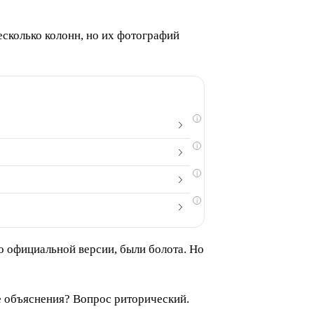
сколько колонн, но их фотографий
i
i
i
i
о официальной версии, были болота. Но
е объяснения? Вопрос риторический.