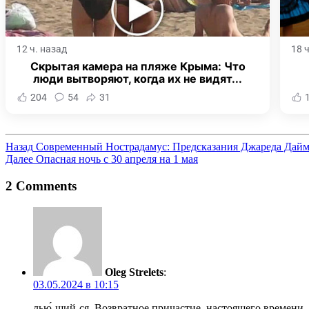
12 ч. назад
18 
Скрытая камера на пляже Крыма: Что
люди вытворяют, когда их не видят...
204
54
31
Назад
Современный Нострадамус: Предсказания Джареда Дайм
Далее
Опасная ночь с 30 апреля на 1 мая
2 Comments
Oleg Strelets
:
03.05.2024 в 10:15
лью́-щий-ся. Возвратное причастие, настоящего времени,