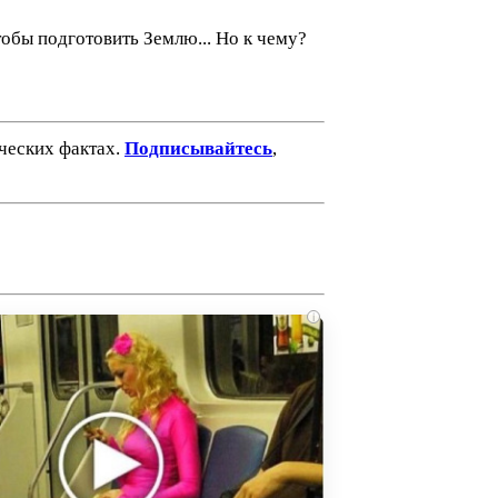
тобы подготовить Землю... Но к чему?
ических фактах.
Подписывайтесь
,
i