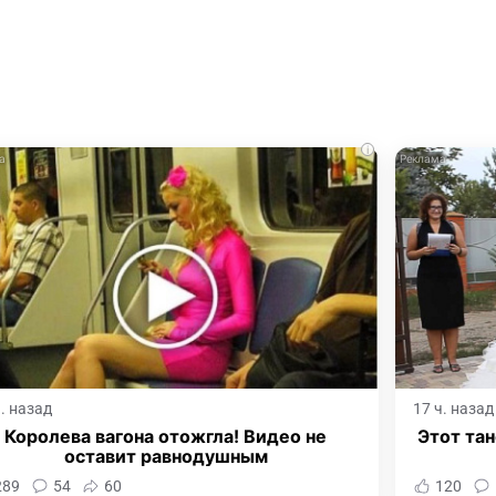
i
ч. назад
17 ч. назад
Королева вагона отожгла! Видео не
Этот тан
оставит равнодушным
289
54
60
120