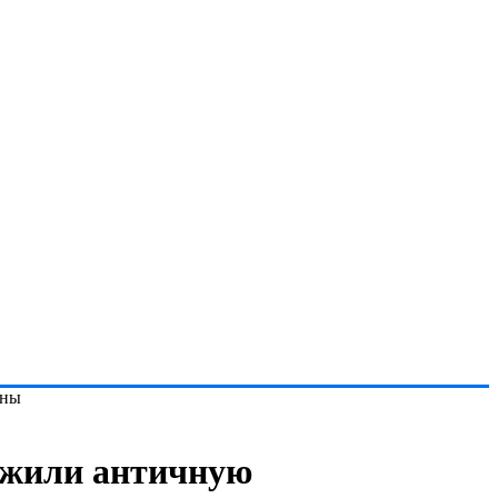
ины
ружили античную