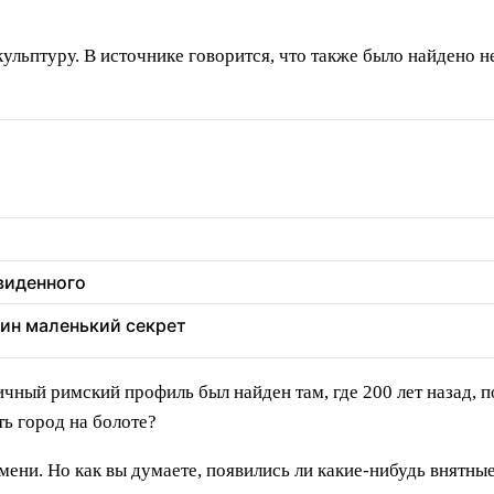
ьптуру. В источнике говорится, что также было найдено не
увиденного
дин маленький секрет
чный римский профиль был найден там, где 200 лет назад, п
ть город на болоте?
ени. Но как вы думаете, появились ли какие-нибудь внятны