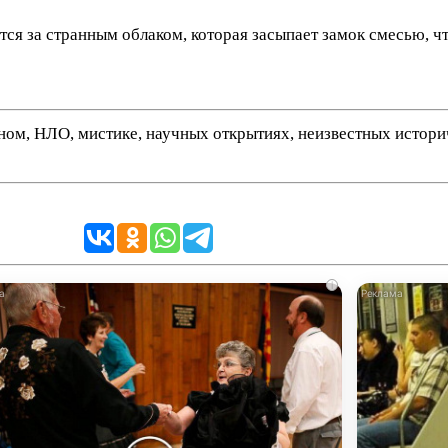
ется за странным облаком, которая засыпает замок смесью, ч
нном, НЛО, мистике, научных открытиях, неизвестных истор
i