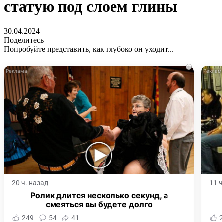
статую под слоем глины
30.04.2024
Поделитесь
Попробуйте представить, как глубоко он уходит...
i
20 ч. назад
11 
Ролик длится несколько секунд, а
смеяться вы будете долго
249
54
41