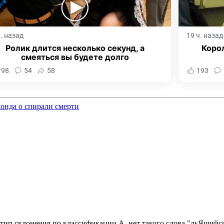
ч. назад
19 ч. назад
Ролик длится несколько секунд, а
Корол
смеяться вы будете долго
198
54
58
193
онда о спирали смерти
 тип склонения по классификации А. нет такого слова "льЯщийс