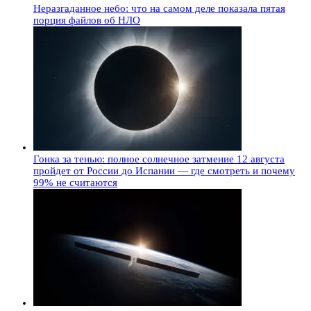
Неразгаданное небо: что на самом деле показала пятая
порция файлов об НЛО
Гонка за тенью: полное солнечное затмение 12 августа
пройдет от России до Испании — где смотреть и почему
99% не считаются