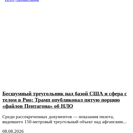
Бесшумный треугольник над базой США и сфера с
телом в Рио: Трамп опубликовал пятую порцию
«файлов Пентагона» об НЛО
Среди рассекреченных документов — показания пилота,
видевшего 150-метровый треугольный объект над афганским...
08.08.2026