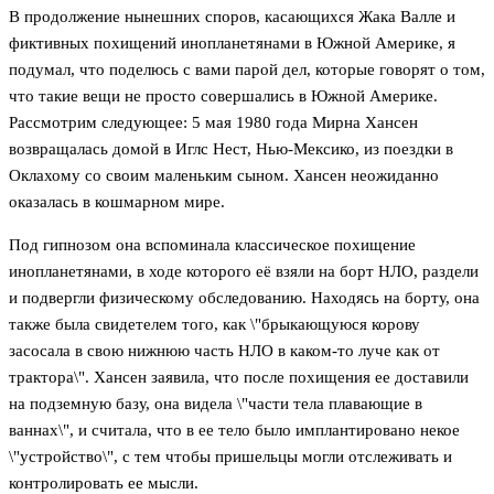
В продолжение нынешних споров, касающихся Жака Валле и
фиктивных похищений инопланетянами в Южной Америке, я
подумал, что поделюсь с вами парой дел, которые говорят о том,
что такие вещи не просто совершались в Южной Америке.
Рассмотрим следующее: 5 мая 1980 года Мирна Хансен
возвращалась домой в Иглс Нест, Нью-Мексико, из поездки в
Оклахому со своим маленьким сыном. Хансен неожиданно
оказалась в кошмарном мире.
Под гипнозом она вспоминала классическое похищение
инопланетянами, в ходе которого её взяли на борт НЛО, раздели
и подвергли физическому обследованию. Находясь на борту, она
также была свидетелем того, как \"брыкающуюся корову
засосала в свою нижнюю часть НЛО в каком-то луче как от
трактора\". Хансен заявила, что после похищения ее доставили
на подземную базу, она видела \"части тела плавающие в
ваннах\", и считала, что в ее тело было имплантировано некое
\"устройство\", с тем чтобы пришельцы могли отслеживать и
контролировать ее мысли.