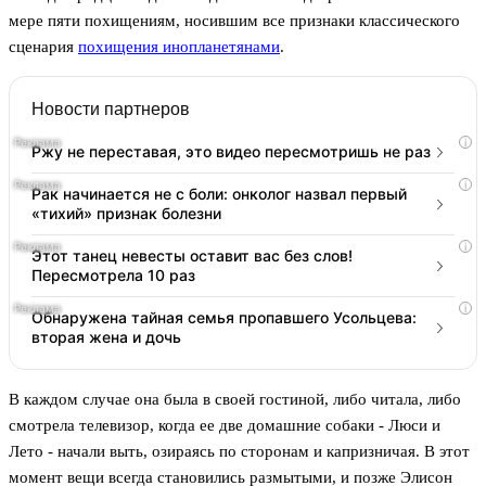
мере пяти похищениям, носившим все признаки классического
сценария
похищения инопланетянами
.
Новости партнеров
i
Ржу не переставая, это видео пересмотришь не раз
i
Рак начинается не с боли: онколог назвал первый
«тихий» признак болезни
i
Этот танец невесты оставит вас без слов!
Пересмотрела 10 раз
i
Обнаружена тайная семья пропавшего Усольцева:
вторая жена и дочь
В каждом случае она была в своей гостиной, либо читала, либо
смотрела телевизор, когда ее две домашние собаки - Люси и
Лето - начали выть, озираясь по сторонам и капризничая. В этот
момент вещи всегда становились размытыми, и позже Элисон