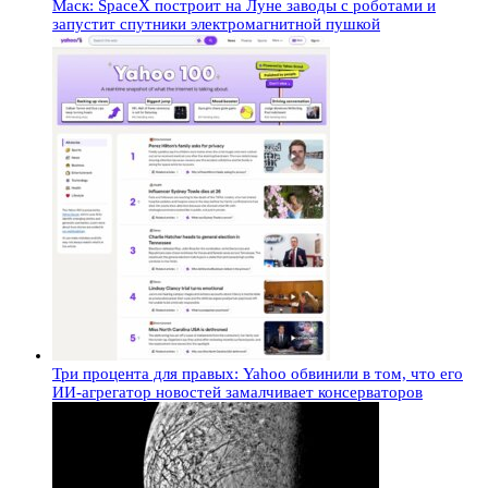
Маск: SpaceX построит на Луне заводы с роботами и
запустит спутники электромагнитной пушкой
Три процента для правых: Yahoo обвинили в том, что его
ИИ-агрегатор новостей замалчивает консерваторов