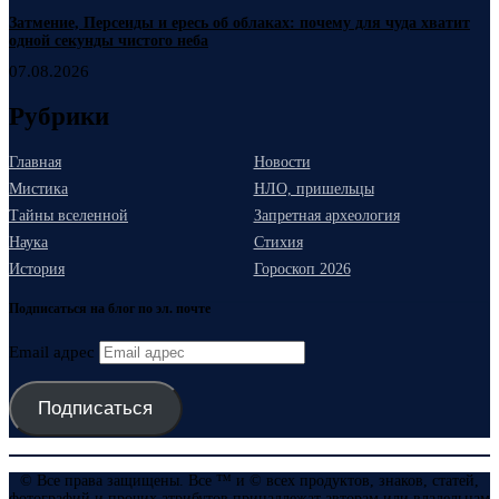
Затмение, Персеиды и ересь об облаках: почему для чуда хватит
одной секунды чистого неба
07.08.2026
Рубрики
Главная
Новости
Мистика
НЛО, пришельцы
Тайны вселенной
Запретная археология
Наука
Стихия
История
Гороскоп 2026
Подписаться на блог по эл. почте
Email адрес
Подписаться
© Все права защищены. Все ™ и © всех продуктов, знаков, статей,
фотографий и прочих атрибутов принадлежат авторам или владельцам