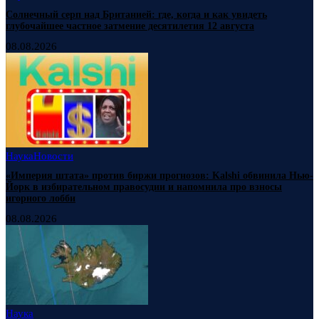
Солнечный серп над Британией: где, когда и как увидеть
глубочайшее частное затмение десятилетия 12 августа
08.08.2026
Наука
Новости
«Империя штата» против биржи прогнозов: Kalshi обвинила Нью-
Йорк в избирательном правосудии и напомнила про взносы
игорного лобби
08.08.2026
Наука