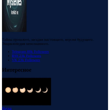
Тайны прошлого, загадки настоящего, версии будущего.
Энциклопедия непознанного.
Telegram
88k
Followers
RSS
23k
Followers
VK
23k
Followers
Интересное
Наука