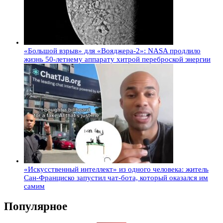
«Большой взрыв» для «Вояджера-2»: NASA продлило
жизнь 50-летнему аппарату хитрой переброской энергии
«Искусственный интеллект» из одного человека: житель
Сан-Франциско запустил чат-бота, который оказался им
самим
Популярное