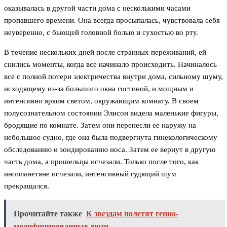
оказывалась в другой части дома с несколькими часами
пропавшего времени. Она всегда просыпалась, чувствовала себя
неуверенно, с бьющей головной болью и сухостью во рту.
В течение нескольких дней после странных переживаний, ей
снились моменты, когда все начинало происходить. Начиналось
все с полной потери электричества внутри дома, сильному шуму,
исходящему из-за большого окна гостиной, и мощным и
интенсивно ярким светом, окружающим комнату. В своем
полусознательном состоянии Элисон видела маленькие фигуры,
бродящие по комнате. Затем они перенесли ее наружу на
небольшое судно, где она была подвергнута гинекологическому
обследованию и зондированию носа. Затем ее вернут в другую
часть дома, а пришельцы исчезали. Только после того, как
инопланетяне исчезали, интенсивный гудящий шум
прекращался.
Прочитайте также
К звездам полетят генно-
модифицированные люди