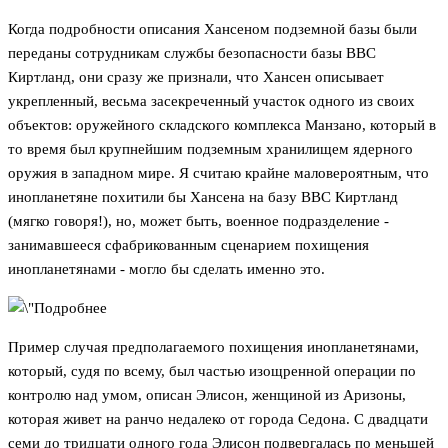
Когда подробности описания Хансеном подземной базы были
переданы сотрудникам службы безопасности базы ВВС
Киртланд, они сразу же признали, что Хансен описывает
укрепленный, весьма засекреченный участок одного из своих
объектов: оружейного складского комплекса Манзано, который в
то время был крупнейшим подземным хранилищем ядерного
оружия в западном мире. Я считаю крайне маловероятным, что
инопланетяне похитили бы Хансена на базу ВВС Киртланд
(мягко говоря!), но, может быть, военное подразделение -
занимавшееся сфабрикованным сценарием похищения
инопланетянами - могло бы сделать именно это.
Пример случая предполагаемого похищения инопланетянами,
который, судя по всему, был частью изощренной операции по
контролю над умом, описан Элисон, женщиной из Аризоны,
которая живет на ранчо недалеко от города Седона. С двадцати
семи до тридцати одного года Элисон подвергалась по меньшей