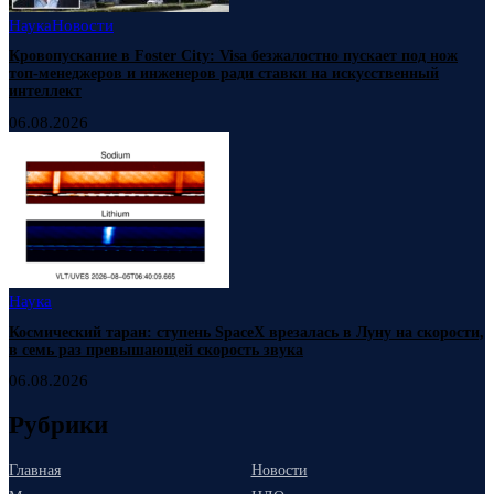
Наука
Новости
Кровопускание в Foster City: Visa безжалостно пускает под нож
топ-менеджеров и инженеров ради ставки на искусственный
интеллект
06.08.2026
Наука
Космический таран: ступень SpaceX врезалась в Луну на скорости,
в семь раз превышающей скорость звука
06.08.2026
Рубрики
Главная
Новости