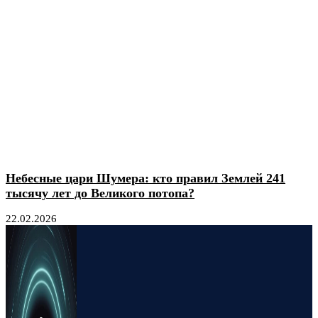
Небесные цари Шумера: кто правил Землей 241
тысячу лет до Великого потопа?
22.02.2026