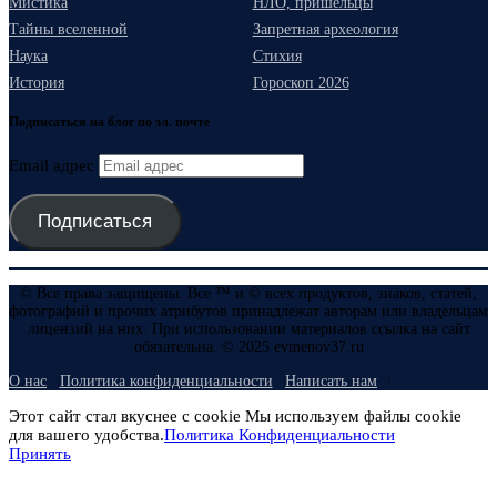
Мистика
НЛО, пришельцы
Тайны вселенной
Запретная археология
Наука
Стихия
История
Гороскоп 2026
Подписаться на блог по эл. почте
Email адрес
Подписаться
© Все права защищены. Все ™ и © всех продуктов, знаков, статей,
фотографий и прочих атрибутов принадлежат авторам или владельцам
лицензий на них. При использовании материалов ссылка на сайт
обязательна. © 2025 evmenov37.ru
О нас
Политика конфиденциальности
Написать нам
Этот сайт стал вкуснее с cookie Мы используем файлы cookie
для вашего удобства.
Политика Конфиденциальности
Принять