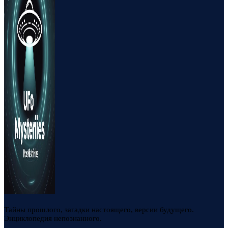
Тайны прошлого, загадки настоящего, версии будущего.
Энциклопедия непознанного.