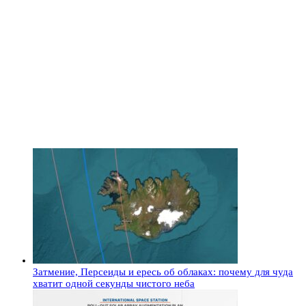
Затмение, Персеиды и ересь об облаках: почему для чуда
хватит одной секунды чистого неба