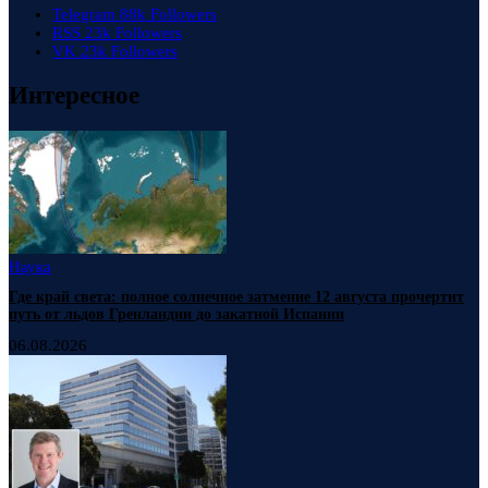
Telegram
88k
Followers
RSS
23k
Followers
VK
23k
Followers
Интересное
Наука
Где край света: полное солнечное затмение 12 августа прочертит
путь от льдов Гренландии до закатной Испании
06.08.2026