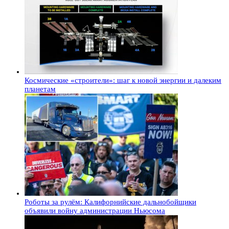
Космические «строители»: шаг к новой энергии и далеким
планетам
Роботы за рулём: Калифорнийские дальнобойщики
объявили войну администрации Ньюсома