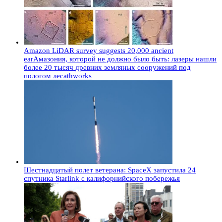
Amazon LiDAR survey suggests 20,000 ancient
earАмазония, которой не должно было быть: лазеры нашли
более 20 тысяч древних земляных сооружений под
пологом лесаthworks
Шестнадцатый полет ветерана: SpaceX запустила 24
спутника Starlink с калифорнийского побережья