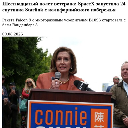
Шестнадцатый полет ветерана: SpaceX запустила 24
спутника Starlink с калифорнийского побережья
Ракета Falcon 9 с многоразовым ускорителем B1093 стартовала с
базы Ванденберг 8...
09.08.2026