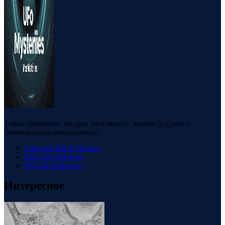
Тайны прошлого, загадки настоящего, версии будущего.
Энциклопедия непознанного.
Telegram
88k
Followers
RSS
23k
Followers
VK
23k
Followers
Интересное