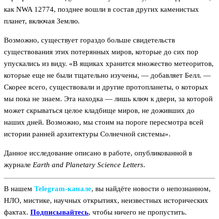
как NWA 12774, позднее вошли в состав других каменистых
планет, включая Землю.
Возможно, существует гораздо больше свидетельств
существования этих потерянных миров, которые до сих пор
упускались из виду. «В ящиках хранится множество метеоритов,
которые еще не были тщательно изучены, — добавляет Белл. —
Скорее всего, существовали и другие протопланеты, о которых
мы пока не знаем. Эта находка — лишь ключ к двери, за которой
может скрываться целое кладбище миров, не доживших до
наших дней. Возможно, мы стоим на пороге пересмотра всей
истории ранней архитектуры Солнечной системы».
Данное исследование описано в работе, опубликованной в
журнале
Earth and Planetary Science Letters
.
В нашем
Telegram‑канале
, вы найдёте новости о непознанном,
НЛО, мистике, научных открытиях, неизвестных исторических
фактах.
Подписывайтесь
, чтобы ничего не пропустить.