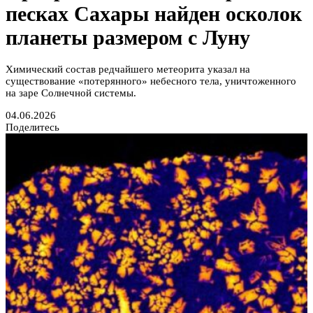
песках Сахары найден осколок
планеты размером с Луну
Химический состав редчайшего метеорита указал на
существование «потерянного» небесного тела, уничтоженного
на заре Солнечной системы.
04.06.2026
Поделитесь