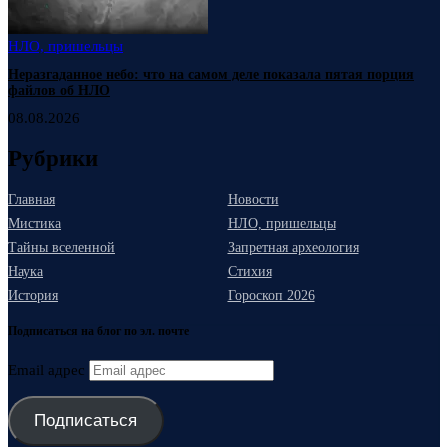
НЛО, пришельцы
Неразгаданное небо: что на самом деле показала пятая порция
файлов об НЛО
08.08.2026
Рубрики
Главная
Новости
Мистика
НЛО, пришельцы
Тайны вселенной
Запретная археология
Наука
Стихия
История
Гороскоп 2026
Подписаться на блог по эл. почте
Email адрес
Подписаться