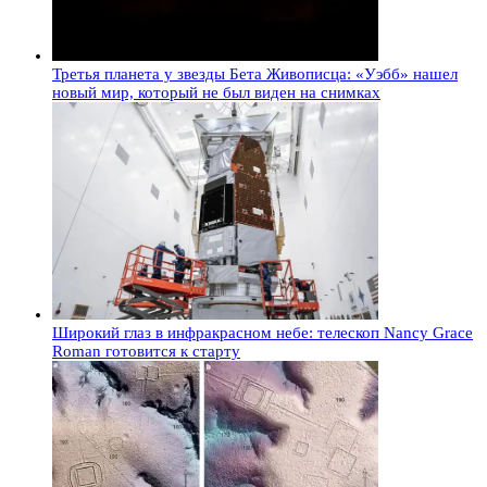
Третья планета у звезды Бета Живописца: «Уэбб» нашел
новый мир, который не был виден на снимках
Широкий глаз в инфракрасном небе: телескоп Nancy Grace
Roman готовится к старту