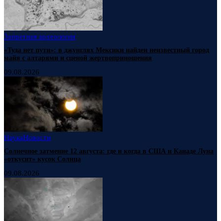
Запретная археология
«Туда нет пути»: в джунглях Мексики найден неизвестный город
майя с алтарями и сценой жертвоприношения
09.08.2026
Наука
Новости
Солнечное затмение 12 августа: где и когда в США и Канаде Луна
«откусит» кусок Солнца
09.08.2026