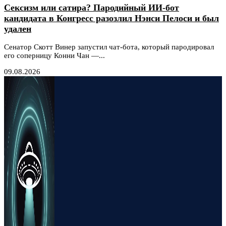
Сексизм или сатира? Пародийный ИИ-бот
кандидата в Конгресс разозлил Нэнси Пелоси и был
удален
Сенатор Скотт Винер запустил чат-бота, который пародировал
его соперницу Конни Чан —...
09.08.2026