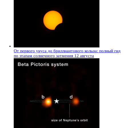
От первого укуса до бриллиантового кольца: полный гид
по этапам солнечного затмения 12 августа