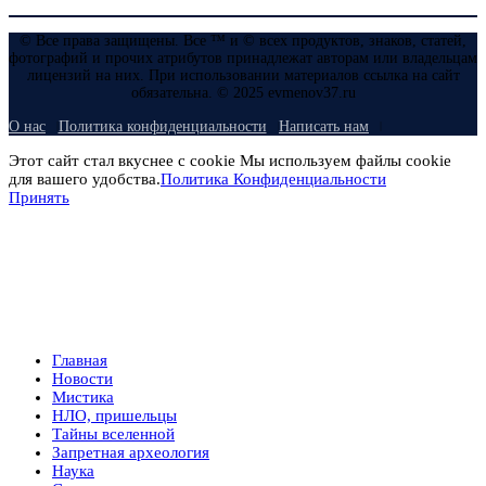
© Все права защищены. Все ™ и © всех продуктов, знаков, статей,
фотографий и прочих атрибутов принадлежат авторам или владельцам
лицензий на них. При использовании материалов ссылка на сайт
обязательна. © 2025 evmenov37.ru
О нас
Политика конфиденциальности
Написать нам
Этот сайт стал вкуснее с cookie Мы используем файлы cookie
для вашего удобства.
Политика Конфиденциальности
Принять
Главная
Новости
Мистика
НЛО, пришельцы
Тайны вселенной
Запретная археология
Наука