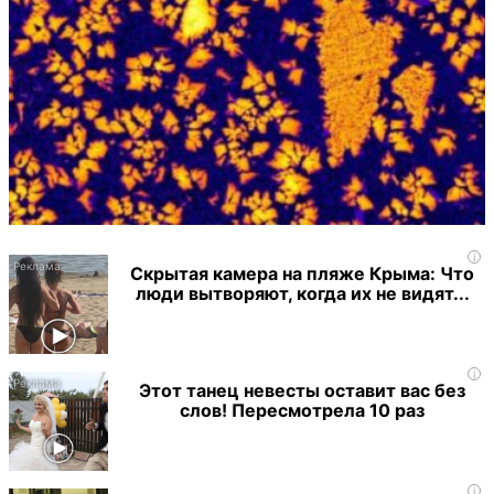
i
Скрытая камера на пляже Крыма: Что
люди вытворяют, когда их не видят...
i
Этот танец невесты оставит вас без
слов! Пересмотрела 10 раз
i