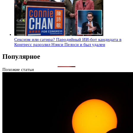
Сексизм или сатира? Пародийный ИИ-бот кандидата в
Конгресс разозлил Нэнси Пелоси и был удален
Популярное
Похожие статьи