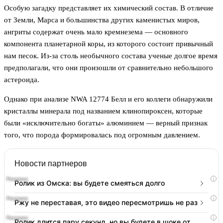
Особую загадку представляет их химический состав. В отличие
от Земли, Марса и большинства других каменистых миров,
ангриты содержат очень мало кремнезема — основного
компонента планетарной коры, из которого состоит привычный
нам песок. Из-за столь необычного состава ученые долгое время
предполагали, что они произошли от сравнительно небольшого
астероида.
Однако при анализе NWA 12774 Белл и его коллеги обнаружили
кристаллы минерала под названием клинопироксен, которые
были «исключительно богаты» алюминием — верный признак
того, что порода формировалась под огромным давлением.
Новости партнеров
i
Ролик из Омска: вы будете смеяться долго
i
Ржу не переставая, это видео пересмотришь не раз
i
Ролик длится пару секунд, но вы будете в шоке от