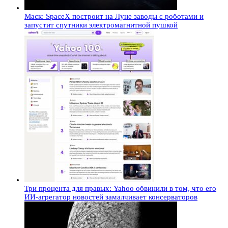
Маск: SpaceX построит на Луне заводы с роботами и
запустит спутники электромагнитной пушкой
Три процента для правых: Yahoo обвинили в том, что его
ИИ-агрегатор новостей замалчивает консерваторов