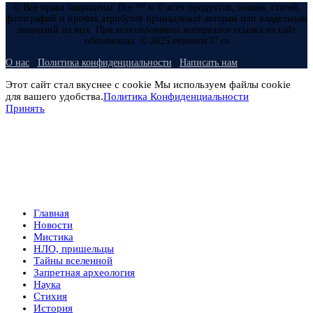
© Все права защищены. Все ™ и © всех продуктов, знаков, статей,
фотографий и прочих атрибутов принадлежат авторам или владельцам
лицензий на них. При использовании материалов ссылка на сайт
обязательна. © 2025 evmenov37.ru
О нас
Политика конфиденциальности
Написать нам
Этот сайт стал вкуснее с cookie Мы используем файлы cookie
для вашего удобства.
Политика Конфиденциальности
Принять
Главная
Новости
Мистика
НЛО, пришельцы
Тайны вселенной
Запретная археология
Наука
Стихия
История