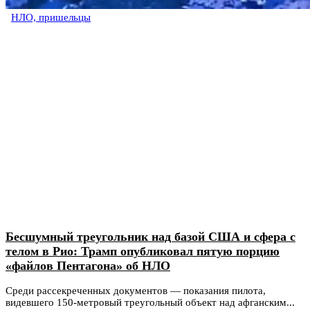
НЛО, пришельцы
Бесшумный треугольник над базой США и сфера с
телом в Рио: Трамп опубликовал пятую порцию
«файлов Пентагона» об НЛО
Среди рассекреченных документов — показания пилота,
видевшего 150-метровый треугольный объект над афганским...