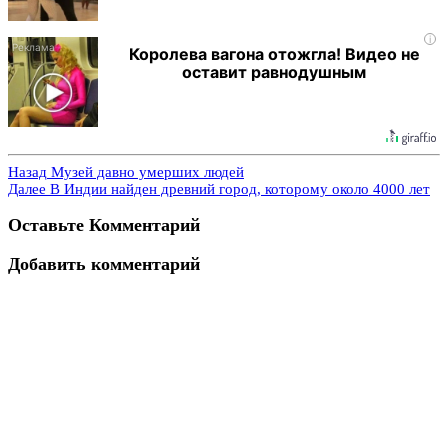
i
Королева вагона отожгла! Видео не
оставит равнодушным
Назад
Музей давно умерших людей
Далее
В Индии найден древний город, которому около 4000 лет
Оставьте Комментарий
Добавить комментарий