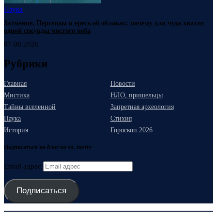
Наука
Затмение, Персеиды и ересь об облаках: почему для чуда хватит
одной секунды чистого неба
07.08.2026
Рубрики
Главная
Новости
Мистика
НЛО, пришельцы
Тайны вселенной
Запретная археология
Наука
Стихия
История
Гороскоп 2026
Подписаться на блог по эл. почте
Email адрес
Подписаться