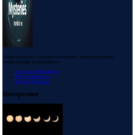
Тайны прошлого, загадки настоящего, версии будущего.
Энциклопедия непознанного.
Telegram
88k
Followers
RSS
23k
Followers
VK
23k
Followers
Интересное