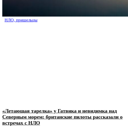
НЛО, пришельцы
«Летающая тарелка» у Гатвика и невидимка над
Северным морем: британские пилоты рассказали о
встречах с НЛО