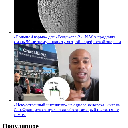
«Большой взрыв» для «Вояджера-2»: NASA продлило
жизнь 50-летнему аппарату хитрой переброской энергии
«Искусственный интеллект» из одного человека: житель
Сан-Франциско запустил чат-бота, который оказался им
самим
Популярное