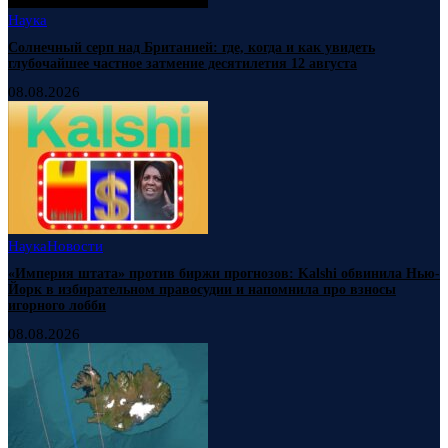
Наука
Солнечный серп над Британией: где, когда и как увидеть
глубочайшее частное затмение десятилетия 12 августа
08.08.2026
Наука
Новости
«Империя штата» против биржи прогнозов: Kalshi обвинила Нью-
Йорк в избирательном правосудии и напомнила про взносы
игорного лобби
08.08.2026