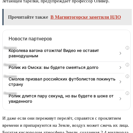
летающей тарелки, предупреждает профессор Оливер.
Прочитайте также
В Магнитогорске заметили НЛО
Новости партнеров
i
Королева вагона отожгла! Видео не оставит
равнодушным
i
Ролик из Омска: вы будете смеяться долго
i
Смолов призвал российских футболистов покинуть
страну
i
Ролик длится пару секунд, но вы будете в шоке от
увиденного
И даже если они переживут перелёт, справятся с проклятием
времени и припаркуются на Земле, воздух может сжечь их лица.
Богатая кислородом атмосфера Земли, созданная 2,4 миллиарда