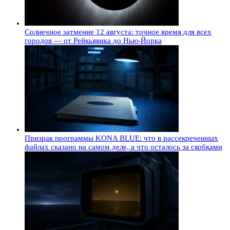
Солнечное затмение 12 августа: точное время для всех
городов — от Рейкьявика до Нью-Йорка
Призрак программы KONA BLUE: что в рассекреченных
файлах сказано на самом деле, а что осталось за скобками