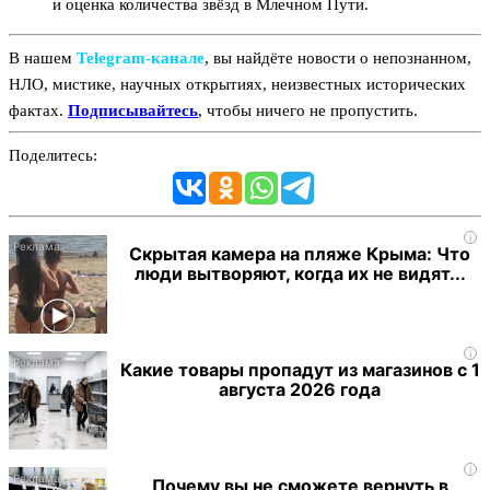
и оценка количества звёзд в Млечном Пути.
В нашем
Telegram‑канале
, вы найдёте новости о непознанном,
НЛО, мистике, научных открытиях, неизвестных исторических
фактах.
Подписывайтесь
, чтобы ничего не пропустить.
Поделитесь:
i
Скрытая камера на пляже Крыма: Что
люди вытворяют, когда их не видят...
i
Какие товары пропадут из магазинов с 1
августа 2026 года
i
Почему вы не сможете вернуть в