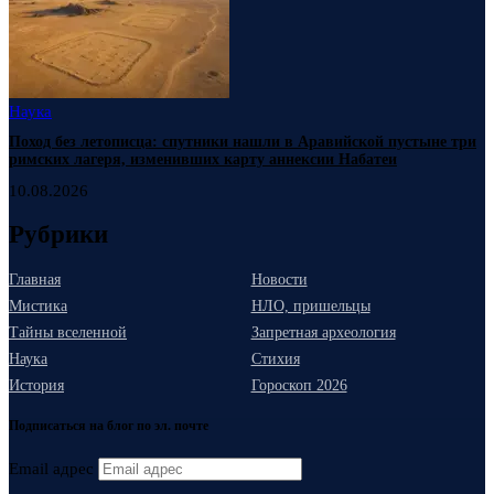
Наука
Поход без летописца: спутники нашли в Аравийской пустыне три
римских лагеря, изменивших карту аннексии Набатеи
10.08.2026
Рубрики
Главная
Новости
Мистика
НЛО, пришельцы
Тайны вселенной
Запретная археология
Наука
Стихия
История
Гороскоп 2026
Подписаться на блог по эл. почте
Email адрес