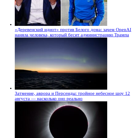
«Деревенский идиот» против Белого дома: зачем OpenAI
наняла человека, который бесит администрацию Трампа
Затмение, аврора и Персеиды: тройное небесное шоу 12
августа — насколько оно реально