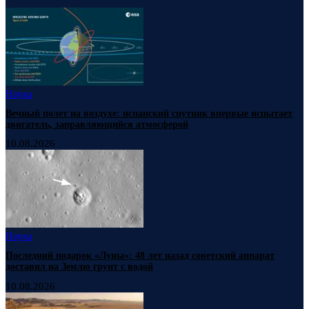
Наука
Вечный полет на воздухе: испанский спутник впервые испытает
двигатель, заправляющийся атмосферой
10.08.2026
Наука
Последний подарок «Луны»: 48 лет назад советский аппарат
доставил на Землю грунт с водой
10.08.2026