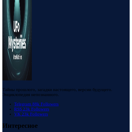
Тайны прошлого, загадки настоящего, версии будущего.
Энциклопедия непознанного.
Telegram
88k
Followers
RSS
23k
Followers
VK
23k
Followers
Интересное