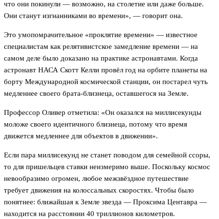
что они покинули — возможно, на столетие или даже больше.
Они станут изгнанниками во времени», — говорит она.
Это умопомрачительное «проклятие времени» — известное
специалистам как релятивистское замедление времени — на
самом деле было доказано на практике астронавтами. Когда
астронавт НАСА Скотт Келли провёл год на орбите планеты на
борту Международной космической станции, он постарел чуть
медленнее своего брата-близнеца, оставшегося на Земле.
Профессор Оливер отметила: «Он оказался на миллисекунды
моложе своего идентичного близнеца, потому что время
движется медленнее для объектов в движении».
Если пара миллисекунд не станет поводом для семейной ссоры,
то для пришельцев ставки неизмеримо выше. Поскольку космос
невообразимо огромен, любое межзвёздное путешествие
требует движения на колоссальных скоростях. Чтобы было
понятнее: ближайшая к Земле звезда — Проксима Центавра —
находится на расстоянии 40 триллионов километров.