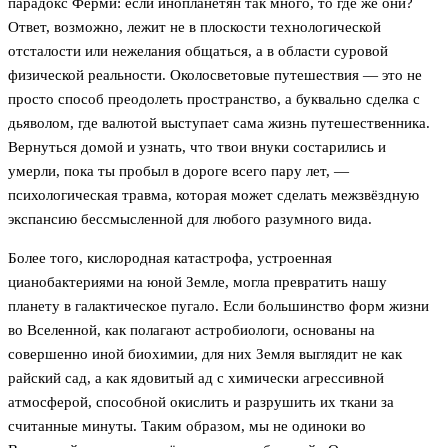
парадокс Ферми: если инопланетян так много, то где же они?
Ответ, возможно, лежит не в плоскости технологической
отсталости или нежелания общаться, а в области суровой
физической реальности. Околосветовые путешествия — это не
просто способ преодолеть пространство, а буквально сделка с
дьяволом, где валютой выступает сама жизнь путешественника.
Вернуться домой и узнать, что твои внуки состарились и
умерли, пока ты пробыл в дороге всего пару лет, —
психологическая травма, которая может сделать межзвёздную
экспансию бессмысленной для любого разумного вида.
Более того, кислородная катастрофа, устроенная
цианобактериями на юной Земле, могла превратить нашу
планету в галактическое пугало. Если большинство форм жизни
во Вселенной, как полагают астробиологи, основаны на
совершенно иной биохимии, для них Земля выглядит не как
райский сад, а как ядовитый ад с химически агрессивной
атмосферой, способной окислить и разрушить их ткани за
считанные минуты. Таким образом, мы не одиноки во