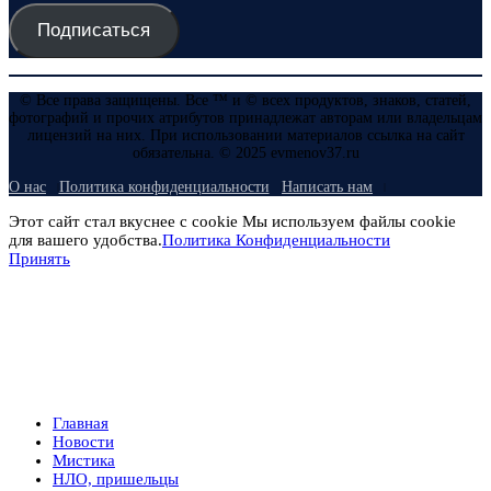
Подписаться
© Все права защищены. Все ™ и © всех продуктов, знаков, статей,
фотографий и прочих атрибутов принадлежат авторам или владельцам
лицензий на них. При использовании материалов ссылка на сайт
обязательна. © 2025 evmenov37.ru
О нас
Политика конфиденциальности
Написать нам
Этот сайт стал вкуснее с cookie Мы используем файлы cookie
для вашего удобства.
Политика Конфиденциальности
Принять
Главная
Новости
Мистика
НЛО, пришельцы