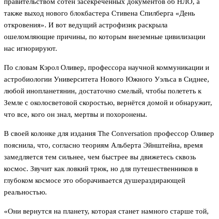
правительством сотен засекреченных документов об НЛО, а
также выход нового блокбастера Стивена Спилберга «День
откровения». И вот ведущий астрофизик раскрыла
ошеломляющие причины, по которым внеземные цивилизации
нас игнорируют.
По словам Кэрол Оливер, профессора научной коммуникации и
астробиологии Университета Нового Южного Уэльса в Сиднее,
любой инопланетянин, достаточно смелый, чтобы полететь к
Земле с околосветовой скоростью, вернётся домой и обнаружит,
что все, кого он знал, мертвы и похоронены.
В своей колонке для издания The Conversation профессор Оливер
пояснила, что, согласно теориям Альберта Эйнштейна, время
замедляется тем сильнее, чем быстрее вы движетесь сквозь
космос. Звучит как ловкий трюк, но для путешественников в
глубоком космосе это оборачивается душераздирающей
реальностью.
«Они вернутся на планету, которая станет намного старше той,