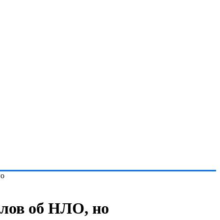
го
лов об НЛО, но