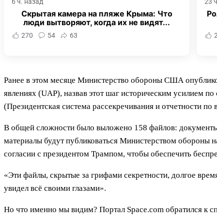
6 ч. назад
23 
Скрытая камера на пляже Крыма: Что
Ро
люди вытворяют, когда их не видят...
270
54
63
Ранее в этом месяце Министерство обороны США опублико
явлениях (UAP), назвав этот шаг историческим усилием п
(Президентская система рассекречивания и отчетности по 
В общей сложности было выложено 158 файлов: документы,
материалы будут публиковаться Министерством обороны на 
согласии с президентом Трампом, чтобы обеспечить беспре
«Эти файлы, скрытые за грифами секретности, долгое вре
увидел всё своими глазами».
Но что именно мы видим? Портал
Space.com
обратился к с