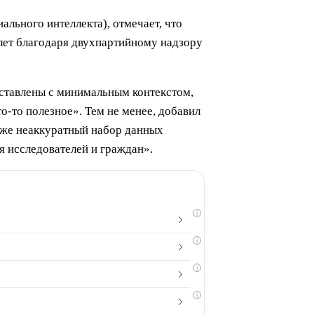
льного интеллекта), отмечает, что
 лет благодаря двухпартийному надзору
дставлены с минимальным контекстом,
то-то полезное». Тем не менее, добавил
аже неаккуратный набор данных
я исследователей и граждан».
i
i
i
i