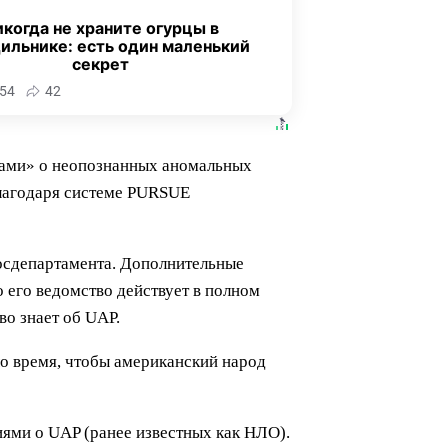
когда не храните огурцы в
ильнике: есть один маленький
секрет
54
42
лами» о неопознанных аномальных
благодаря системе PURSUE
осдепартамента. Дополнительные
 его ведомство действует в полном
во знает об UAP.
о время, чтобы американский народ
иями о UAP (ранее известных как НЛО).