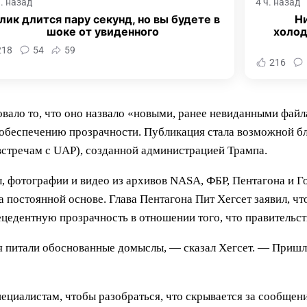
ч. назад
4 ч. назад
лик длится пару секунд, но вы будете в
Ни
шоке от увиденного
холод
218
54
59
216
вало то, что оно назвало «новыми, ранее невиданными фай
о обеспечению прозрачности. Публикация стала возможной 
встречам с UAP), созданной администрацией Трампа.
 фотографии и видео из архивов NASA, ФБР, Пентагона и Г
постоянной основе. Глава Пентагона Пит Хегсет заявил, что
цедентную прозрачность в отношении того, что правительст
мя питали обоснованные домыслы, — сказал Хегсет. — Пришл
пециалистам, чтобы разобраться, что скрывается за сообщен