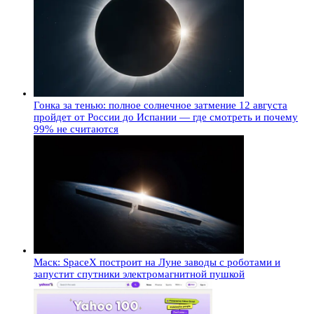
Гонка за тенью: полное солнечное затмение 12 августа
пройдет от России до Испании — где смотреть и почему
99% не считаются
Маск: SpaceX построит на Луне заводы с роботами и
запустит спутники электромагнитной пушкой