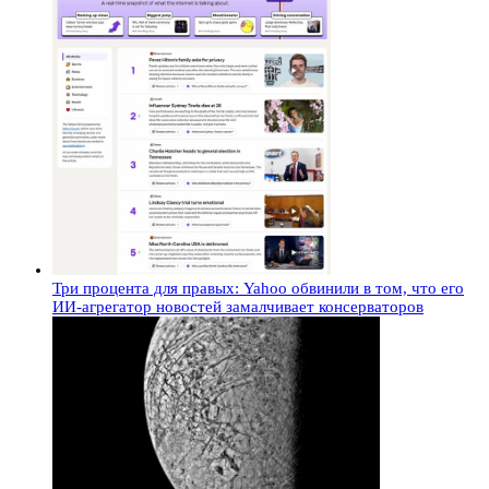
Три процента для правых: Yahoo обвинили в том, что его
ИИ-агрегатор новостей замалчивает консерваторов