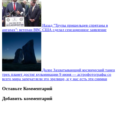
Назад
"Трупы пришельцев спрятаны в
ангарах": ветеран ВВС США сделал сенсационное заявление
Далее
Захватывающий космический танец
трех планет достиг кульминации 9 июня — астрофотографы со
всего мира запечатлели это зрелище, и у нас есть эти снимки
Оставьте Комментарий
Добавить комментарий