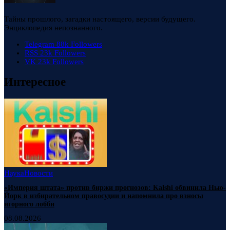
Тайны прошлого, загадки настоящего, версии будущего.
Энциклопедия непознанного.
Telegram
88k
Followers
RSS
23k
Followers
VK
23k
Followers
Интересное
Наука
Новости
«Империя штата» против биржи прогнозов: Kalshi обвинила Нью-
Йорк в избирательном правосудии и напомнила про взносы
игорного лобби
08.08.2026