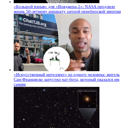
«Большой взрыв» для «Вояджера-2»: NASA продлило
жизнь 50-летнему аппарату хитрой переброской энергии
«Искусственный интеллект» из одного человека: житель
Сан-Франциско запустил чат-бота, который оказался им
самим