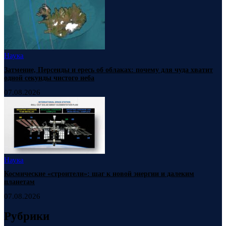
Наука
Затмение, Персеиды и ересь об облаках: почему для чуда хватит
одной секунды чистого неба
07.08.2026
Наука
Космические «строители»: шаг к новой энергии и далеким
планетам
07.08.2026
Рубрики