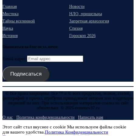
Главная
Новости
Мистика
НЛО, пришельцы
Тайны вселенной
Запретная археология
Наука
Стихия
История
Гороскоп 2026
Подписаться на блог по эл. почте
Email адрес
Подписаться
© Все права защищены. Все ™ и © всех продуктов, знаков, статей,
фотографий и прочих атрибутов принадлежат авторам или владельцам
лицензий на них. При использовании материалов ссылка на сайт
обязательна. © 2025 evmenov37.ru
О нас
Политика конфиденциальности
Написать нам
Этот сайт стал вкуснее с cookie Мы используем файлы cookie
для вашего удобства.
Политика Конфиденциальности