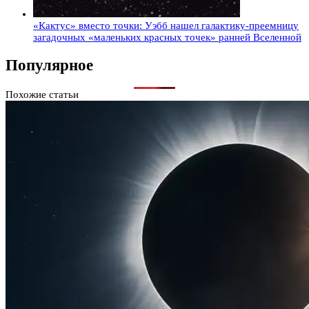
«Кактус» вместо точки: Уэбб нашел галактику-преемницу
загадочных «маленьких красных точек» ранней Вселенной
Популярное
Похожие статьи