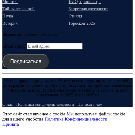
Мистика
НЛО, пришельцы
Тайны вселенной
Запретная археология
Наука
Стихия
История
Гороскоп 2026
Подписаться на блог по эл. почте
Email адрес
Подписаться
© Все права защищены. Все ™ и © всех продуктов, знаков, статей,
фотографий и прочих атрибутов принадлежат авторам или владельцам
лицензий на них. При использовании материалов ссылка на сайт
обязательна. © 2025 evmenov37.ru
О нас
Политика конфиденциальности
Написать нам
Этот сайт стал вкуснее с cookie Мы используем файлы cookie
для вашего удобства.
Политика Конфиденциальности
Принять