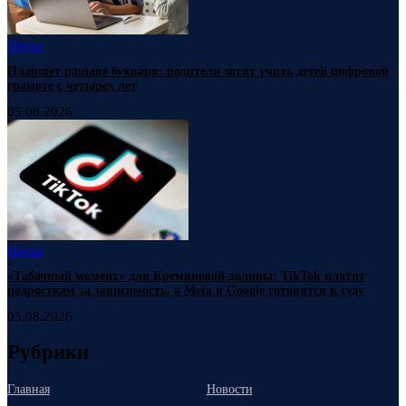
Наука
Планшет раньше букваря: родители хотят учить детей цифровой
грамоте с четырех лет
05.08.2026
Наука
«Табачный момент» для Кремниевой долины: TikTok платит
подросткам за зависимость, а Meta и Google готовятся к суду
05.08.2026
Рубрики
Главная
Новости