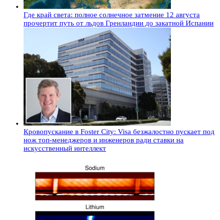
Где край света: полное солнечное затмение 12 августа
прочертит путь от льдов Гренландии до закатной Испании
Кровопускание в Foster City: Visa безжалостно пускает под
нож топ-менеджеров и инженеров ради ставки на
искусственный интеллект