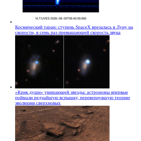
Космический таран: ступень SpaceX врезалась в Луну на
скорости, в семь раз превышающей скорость звука
«Крик души» умирающей звезды: астрономы впервые
поймали редчайшую вспышку, перевернувшую теорию
эволюции сверхновых