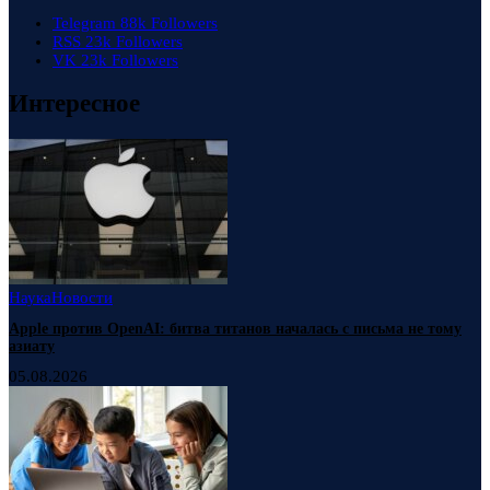
Telegram
88k
Followers
RSS
23k
Followers
VK
23k
Followers
Интересное
Наука
Новости
Apple против OpenAI: битва титанов началась с письма не тому
азиату
05.08.2026