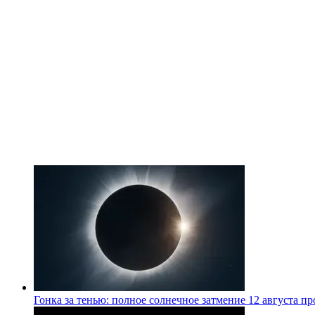
Гонка за тенью: полное солнечное затмение 12 августа п