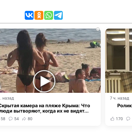
i
ч. назад
7 ч. назад
Скрытая камера на пляже Крыма: Что
Ролик
люди вытворяют, когда их не видят...
158
54
80
170