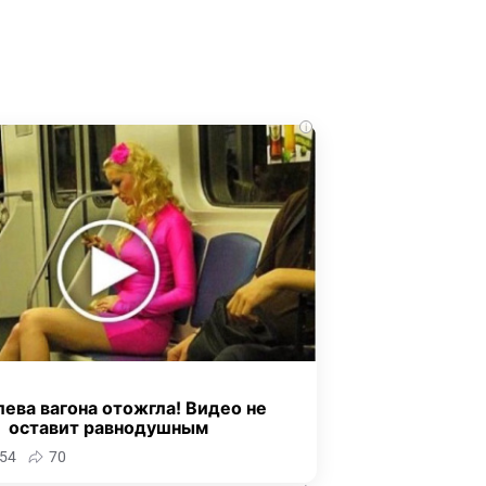
i
ева вагона отожгла! Видео не
оставит равнодушным
54
70