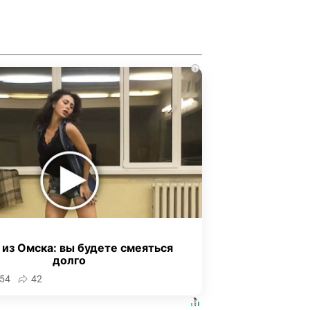
i
 из Омска: вы будете смеяться
долго
54
42