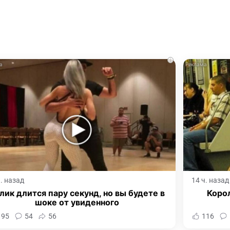
i
ч. назад
14 ч. назад
лик длится пару секунд, но вы будете в
Корол
шоке от увиденного
195
54
56
116