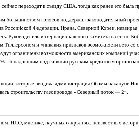
 сейчас переходят к съезду США, тогда как ранее это была 
м большинством голосов поддержал законодательный прое
в Российской Федерации, Ирана, Северной Кореи, невзирая
ers. Руководитель интернационального комитета в сенате Б
ом Тиллерсоном и «никаких признаков возможности вето со 
Будут ограничены возможности американских компаний учас
 33%. Попадающим под санкции русским кредитным организа
нкции, которые вводила администрация Обамы накануне Ново
ать строительству газопровода «Северный поток — 2».
нном, НЛО, мистике, научных открытиях, неизвестных истор