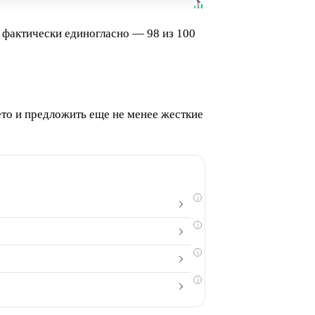
 фактически единогласно — 98 из 100
ето и предложить еще не менее жесткие
i
i
i
i