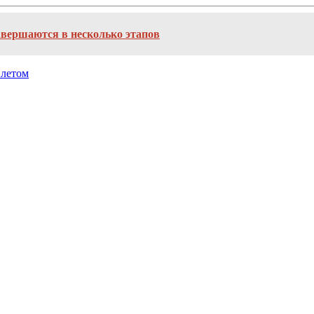
авершаются в несколько этапов
 летом