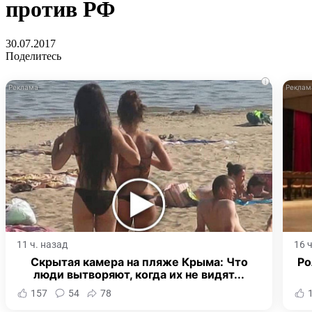
против РФ
30.07.2017
Поделитесь
i
11 ч. назад
16 
Скрытая камера на пляже Крыма: Что
Ро
люди вытворяют, когда их не видят...
157
54
78