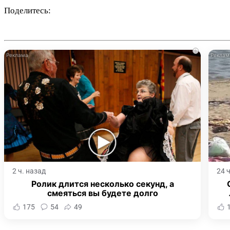
Поделитесь:
i
2 ч. назад
24 
Ролик длится несколько секунд, а
смеяться вы будете долго
175
54
49