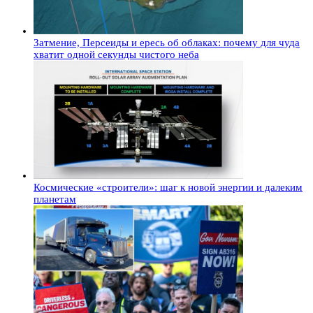
Затмение, Персеиды и ересь об облаках: почему для чуда
хватит одной секунды чистого неба
Космические «строители»: шаг к новой энергии и далеким
планетам