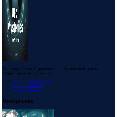
Тайны прошлого, загадки настоящего, версии будущего.
Энциклопедия непознанного.
Telegram
88k
Followers
RSS
23k
Followers
VK
23k
Followers
Интересное