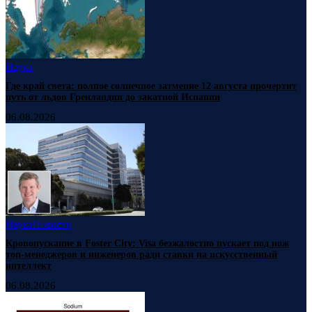
Наука
Где край света: полное солнечное затмение 12 августа прочертит
путь от льдов Гренландии до закатной Испании
06.08.2026
Наука
Новости
Кровопускание в Foster City: Visa безжалостно пускает под нож
топ-менеджеров и инженеров ради ставки на искусственный
интеллект
06.08.2026