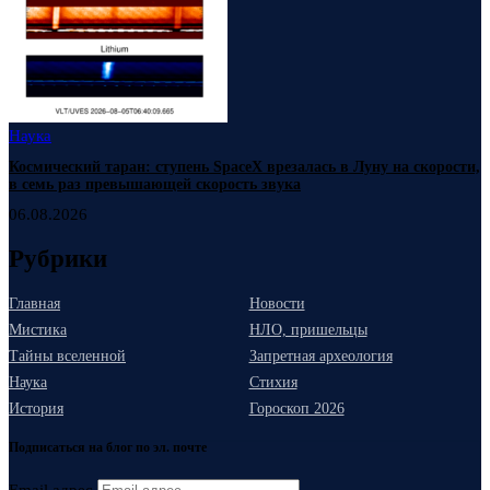
Наука
Космический таран: ступень SpaceX врезалась в Луну на скорости,
в семь раз превышающей скорость звука
06.08.2026
Рубрики
Главная
Новости
Мистика
НЛО, пришельцы
Тайны вселенной
Запретная археология
Наука
Стихия
История
Гороскоп 2026
Подписаться на блог по эл. почте