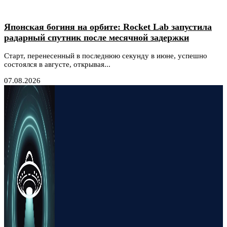
Японская богиня на орбите: Rocket Lab запустила
радарный спутник после месячной задержки
Старт, перенесенный в последнюю секунду в июне, успешно
состоялся в августе, открывая...
07.08.2026