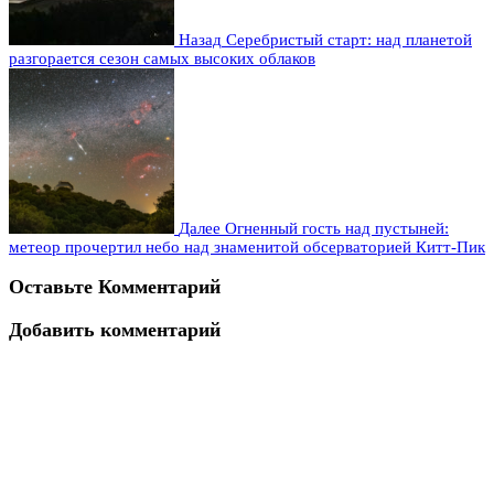
Назад
Серебристый старт: над планетой
разгорается сезон самых высоких облаков
Далее
Огненный гость над пустыней:
метеор прочертил небо над знаменитой обсерваторией Китт-Пик
Оставьте Комментарий
Добавить комментарий