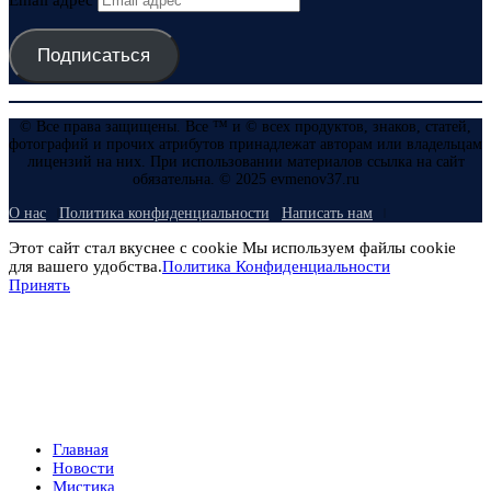
Email адрес
Подписаться
© Все права защищены. Все ™ и © всех продуктов, знаков, статей,
фотографий и прочих атрибутов принадлежат авторам или владельцам
лицензий на них. При использовании материалов ссылка на сайт
обязательна. © 2025 evmenov37.ru
О нас
Политика конфиденциальности
Написать нам
Этот сайт стал вкуснее с cookie Мы используем файлы cookie
для вашего удобства.
Политика Конфиденциальности
Принять
Главная
Новости
Мистика