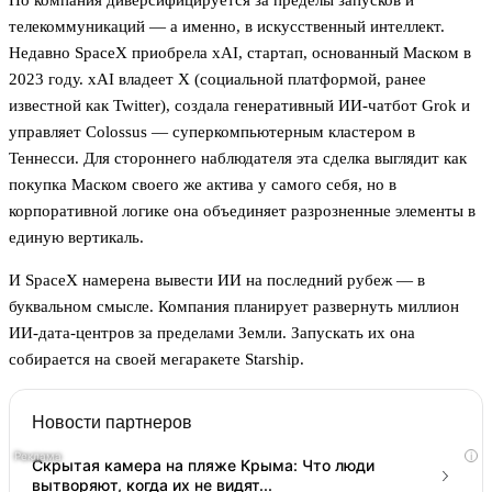
Но компания диверсифицируется за пределы запусков и
телекоммуникаций — а именно, в искусственный интеллект.
Недавно SpaceX приобрела xAI, стартап, основанный Маском в
2023 году. xAI владеет X (социальной платформой, ранее
известной как Twitter), создала генеративный ИИ-чатбот Grok и
управляет Colossus — суперкомпьютерным кластером в
Теннесси. Для стороннего наблюдателя эта сделка выглядит как
покупка Маском своего же актива у самого себя, но в
корпоративной логике она объединяет разрозненные элементы в
единую вертикаль.
И SpaceX намерена вывести ИИ на последний рубеж — в
буквальном смысле. Компания планирует развернуть миллион
ИИ-дата-центров за пределами Земли. Запускать их она
собирается на своей мегаракете Starship.
Новости партнеров
i
Скрытая камера на пляже Крыма: Что люди
вытворяют, когда их не видят...