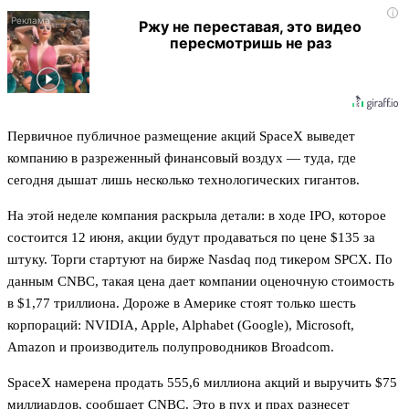
i
Ржу не переставая, это видео
пересмотришь не раз
Первичное публичное размещение акций SpaceX выведет
компанию в разреженный финансовый воздух — туда, где
сегодня дышат лишь несколько технологических гигантов.
На этой неделе компания раскрыла детали: в ходе IPO, которое
состоится 12 июня, акции будут продаваться по цене $135 за
штуку. Торги стартуют на бирже Nasdaq под тикером SPCX. По
данным CNBC, такая цена дает компании оценочную стоимость
в $1,77 триллиона. Дороже в Америке стоят только шесть
корпораций: NVIDIA, Apple, Alphabet (Google), Microsoft,
Amazon и производитель полупроводников Broadcom.
SpaceX намерена продать 555,6 миллиона акций и выручить $75
миллиардов, сообщает CNBC. Это в пух и прах разнесет