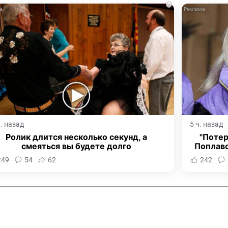
i
ч. назад
5 ч. назад
Ролик длится несколько секунд, а
"Потер
смеяться вы будете долго
Поплав
249
54
62
242