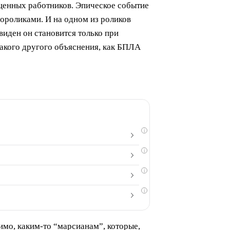
ценных работников. Эпическое событие
еороликами. И на одном из роликов
виден он становится только при
какого другого объяснения, как БПЛА
i
i
i
i
имо, каким-то “марсианам”, которые,