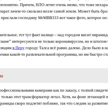
 непонятно. Причем, НЛО летит очень низко, что тоже нехар
ппарат зачем-то скользил возле самой земли. Может быть бра
 прислали господину MrMBB333 вот такое фото, которое он 
тельное, тот тут факт налицо – над городом висит пирамида
рсиане” интересуются не только коронавирусом, но и штатом
х людям
в Перу
городу Талса всё равно далеко. Дело было в н
ъемки какой-то развлекательной программы, но им быстро ст
мы
рофессиональными камерами как по заказу, с толпой свидет
о только этот трансформатор летал. Хотя, на фоне летающей
пирамиды скоро подлетят поближе, так что следим за развити