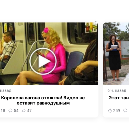
i
. назад
6 ч. назад
Королева вагона отожгла! Видео не
Этот тан
оставит равнодушным
218
54
47
259