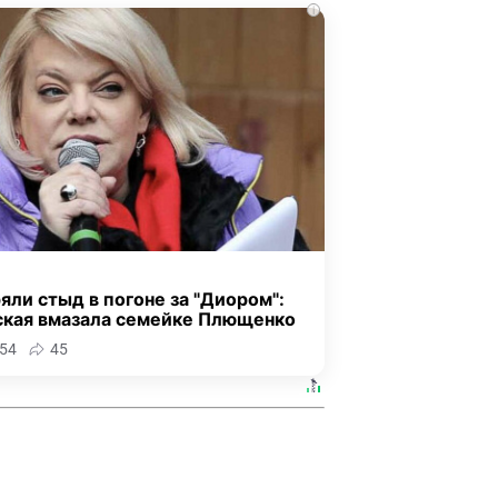
i
яли стыд в погоне за "Диором":
ская вмазала семейке Плющенко
54
45