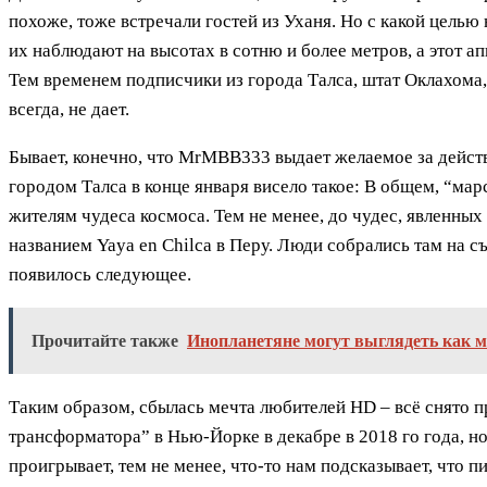
похоже, тоже встречали гостей из Уханя. Но с какой целью
их наблюдают на высотах в сотню и более метров, а этот а
Тем временем подписчики из города Талса, штат Оклахома,
всегда, не дает.
Бывает, конечно, что MrMBB333 выдает желаемое за действи
городом Талса в конце января висело такое: В общем, “ма
жителям чудеса космоса. Тем не менее, до чудес, явленны
названием Yaya en Chilca в Перу. Люди собрались там на с
появилось следующее.
Прочитайте также
Инопланетяне могут выглядеть как 
Таким образом, сбылась мечта любителей HD – всё снято п
трансформатора” в Нью-Йорке в декабре в 2018 го года, н
проигрывает, тем не менее, что-то нам подсказывает, что 