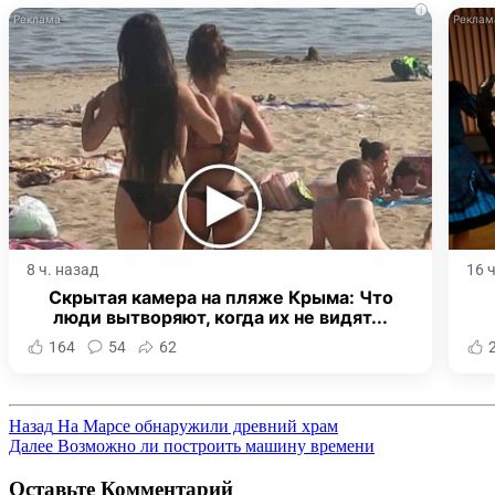
i
8 ч. назад
16 
Скрытая камера на пляже Крыма: Что
люди вытворяют, когда их не видят...
164
54
62
Назад
На Марсе обнаружили древний храм
Далее
Возможно ли построить машину времени
Оставьте Комментарий