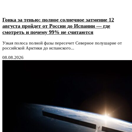
Гонка за тенью: полное солнечное затмение 12
августа пройдет от России до Испании — где
смотреть и почему 99% не считаются
Узкая полоса полной фазы пересечет Северное полушарие от
российской Арктики до испанского...
08.08.2026