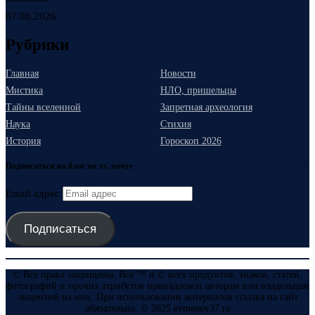
07.08.2026
Рубрики
Главная
Новости
Мистика
НЛО, пришельцы
Тайны вселенной
Запретная археология
Наука
Стихия
История
Гороскоп 2026
Подписаться на блог по эл. почте
Email адрес
Подписаться
© Все права защищены. Все ™ и © всех продуктов, знаков, статей,
фотографий и прочих атрибутов принадлежат авторам или владельцам
лицензий на них. При использовании материалов ссылка на сайт
обязательна. © 2025 evmenov37.ru