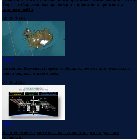
Йорк в избирательном правосудии и напомнила про взносы
игорного лобби
08.08.2026
Наука
Затмение, Персеиды и ересь об облаках: почему для чуда хватит
одной секунды чистого неба
07.08.2026
Наука
Космические «строители»: шаг к новой энергии и далеким
планетам