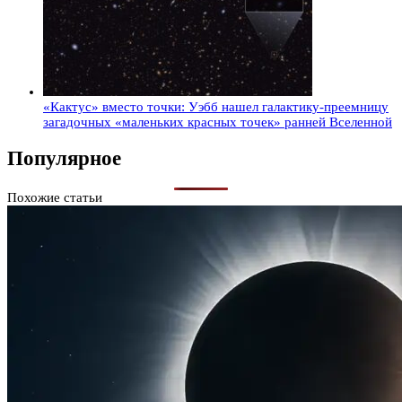
«Кактус» вместо точки: Уэбб нашел галактику-преемницу
загадочных «маленьких красных точек» ранней Вселенной
Популярное
Похожие статьи