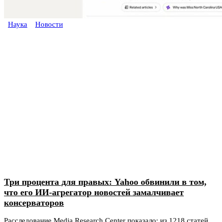
Наука
Новости
Три процента для правых: Yahoo обвинили в том,
что его ИИ-агрегатор новостей замалчивает
консерваторов
Расследование Media Research Center показало: из 1218 статей,