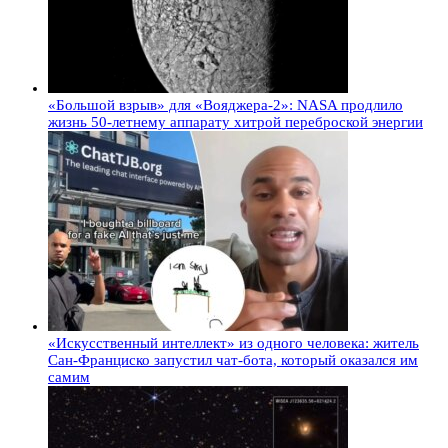
«Большой взрыв» для «Вояджера-2»: NASA продлило
жизнь 50-летнему аппарату хитрой переброской энергии
«Искусственный интеллект» из одного человека: житель
Сан-Франциско запустил чат-бота, который оказался им
самим