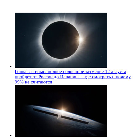
Гонка за тенью: полное солнечное затмение 12 августа
пройдет от России до Испании — где смотреть и почему
99% не считаются