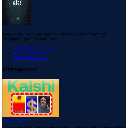
Тайны прошлого, загадки настоящего, версии будущего.
Энциклопедия непознанного.
Telegram
88k
Followers
RSS
23k
Followers
VK
23k
Followers
Интересное
Наука
Новости
«Империя штата» против биржи прогнозов: Kalshi обвинила Нью-