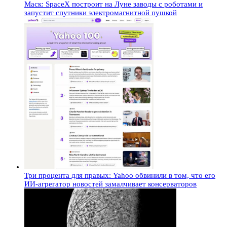
Маск: SpaceX построит на Луне заводы с роботами и
запустит спутники электромагнитной пушкой
Три процента для правых: Yahoo обвинили в том, что его
ИИ-агрегатор новостей замалчивает консерваторов