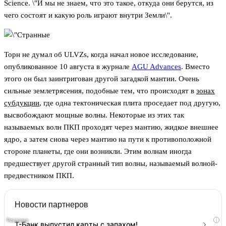
Science. \"И мы не знаем, что это такое, откуда они берутся, из
чего состоят и какую роль играют внутри Земли\".
Торн не думал об ULVZs, когда начал новое исследование,
опубликованное 10 августа в журнале
AGU Advances
. Вместо
этого он был заинтригован другой загадкой мантии. Очень
сильные землетрясения, подобные тем, что происходят в
зонах
субдукции
, где одна тектоническая плита проседает под другую,
высвобождают мощные волны. Некоторые из этих так
называемых волн ПКП проходят через мантию, жидкое внешнее
ядро, а затем снова через мантию на пути к противоположной
стороне планеты, где они возникли. Этим волнам иногда
предшествует другой странный тип волны, называемый волной-
предвестником ПКП.
Новости партнеров
i
Т-Банк выпустил карты с запахом!