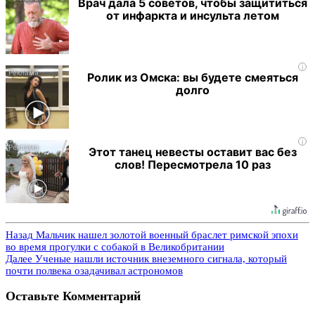
Врач дала 5 советов, чтобы защититься
от инфаркта и инсульта летом
i
Ролик из Омска: вы будете смеяться
долго
i
Этот танец невесты оставит вас без
слов! Пересмотрела 10 раз
Назад
Мальчик нашел золотой военный браслет римской эпохи
во время прогулки с собакой в Великобритании
Далее
Ученые нашли источник внеземного сигнала, который
почти полвека озадачивал астрономов
Оставьте Комментарий