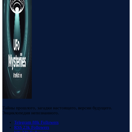
Тайны прошлого, загадки настоящего, версии будущего.
Энциклопедия непознанного.
Telegram
88k
Followers
RSS
23k
Followers