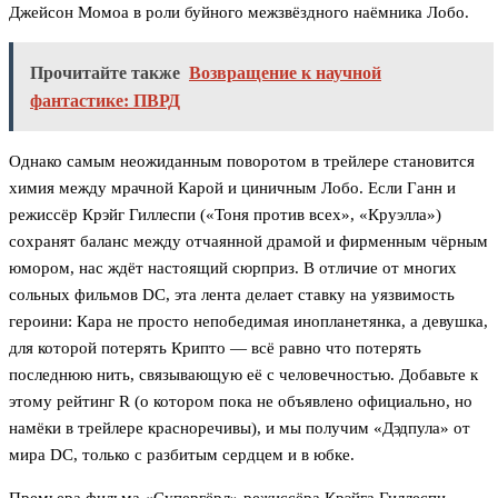
Джейсон Момоа в роли буйного межзвёздного наёмника Лобо.
Прочитайте также
Возвращение к научной
фантастике: ПВРД
Однако самым неожиданным поворотом в трейлере становится
химия между мрачной Карой и циничным Лобо. Если Ганн и
режиссёр Крэйг Гиллеспи («Тоня против всех», «Круэлла»)
сохранят баланс между отчаянной драмой и фирменным чёрным
юмором, нас ждёт настоящий сюрприз. В отличие от многих
сольных фильмов DC, эта лента делает ставку на уязвимость
героини: Кара не просто непобедимая инопланетянка, а девушка,
для которой потерять Крипто — всё равно что потерять
последнюю нить, связывающую её с человечностью. Добавьте к
этому рейтинг R (о котором пока не объявлено официально, но
намёки в трейлере красноречивы), и мы получим «Дэдпула» от
мира DC, только с разбитым сердцем и в юбке.