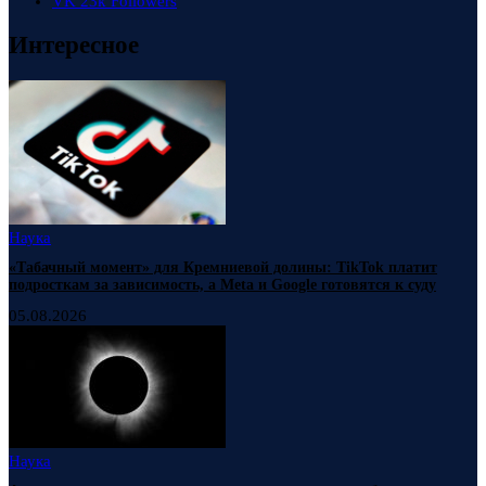
VK
23k
Followers
Интересное
Наука
«Табачный момент» для Кремниевой долины: TikTok платит
подросткам за зависимость, а Meta и Google готовятся к суду
05.08.2026
Наука