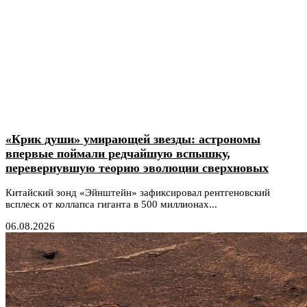
«Крик души» умирающей звезды: астрономы
впервые поймали редчайшую вспышку,
перевернувшую теорию эволюции сверхновых
Китайский зонд «Эйнштейн» зафиксировал рентгеновский
всплеск от коллапса гиганта в 500 миллионах...
06.08.2026