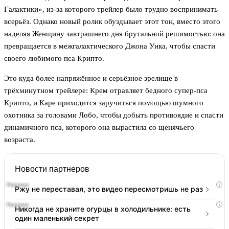
Галактики», из-за которого трейлер было трудно воспринимать
всерьёз. Однако новый ролик обуздывает этот тон, вместо этого
наделяя Женщину завтрашнего дня брутальной решимостью: она
превращается в межгалактического Джона Уика, чтобы спасти
своего любимого пса Крипто.
Это куда более напряжённое и серьёзное зрелище в
трёхминутном трейлере: Крем отравляет бедного супер-пса
Крипто, и Каре приходится заручиться помощью шумного
охотника за головами Лобо, чтобы добыть противоядие и спасти
динамичного пса, которого она вырастила со щенячьего
возраста.
Новости партнеров
i
Ржу не переставая, это видео пересмотришь не раз
i
Никогда не храните огурцы в холодильнике: есть
один маленький секрет