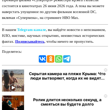
Премьера фильма «Супергёрл» режиссёра Крэйга Гиллеспи
состоится в кинотеатрах 26 июня 2026 года. А пока вы можете
наверстать упущенное по другим фильмам вселенной DC,
включая «Супермена», на стриминге HBO Max.
В нашем
Telegram‑канале
, вы найдёте новости о непознанном,
НЛО, мистике, научных открытиях, неизвестных исторических
фактах.
Подписывайтесь
, чтобы ничего не пропустить.
Поделитесь:
i
Скрытая камера на пляже Крыма: Что
люди вытворяют, когда их не видят...
i
Ролик длится несколько секунд, а
смеяться вы будете долго