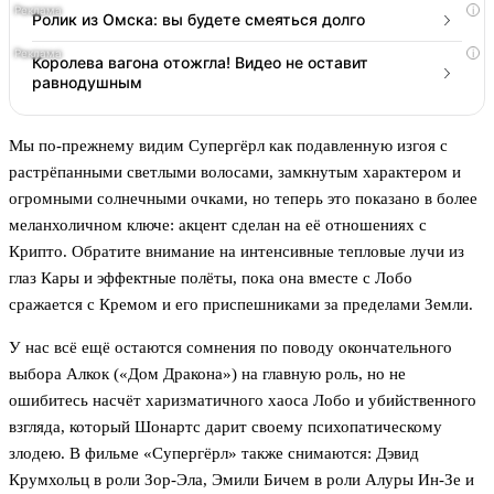
i
Ролик из Омска: вы будете смеяться долго
i
Королева вагона отожгла! Видео не оставит
равнодушным
Мы по-прежнему видим Супергёрл как подавленную изгоя с
растрёпанными светлыми волосами, замкнутым характером и
огромными солнечными очками, но теперь это показано в более
меланхоличном ключе: акцент сделан на её отношениях с
Крипто. Обратите внимание на интенсивные тепловые лучи из
глаз Кары и эффектные полёты, пока она вместе с Лобо
сражается с Кремом и его приспешниками за пределами Земли.
У нас всё ещё остаются сомнения по поводу окончательного
выбора Алкок («Дом Дракона») на главную роль, но не
ошибитесь насчёт харизматичного хаоса Лобо и убийственного
взгляда, который Шонартс дарит своему психопатическому
злодею. В фильме «Супергёрл» также снимаются: Дэвид
Крумхольц в роли Зор-Эла, Эмили Бичем в роли Алуры Ин-Зе и