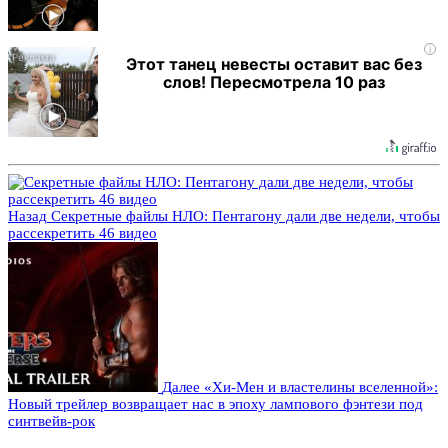
i
Этот танец невесты оставит вас без
слов! Пересмотрела 10 раз
Назад
Секретные файлы НЛО: Пентагону дали две недели, чтобы
рассекретить 46 видео
Далее
«Хи-Мен и властелины вселенной»:
Новый трейлер возвращает нас в эпоху лампового фэнтези под
синтвейв-рок