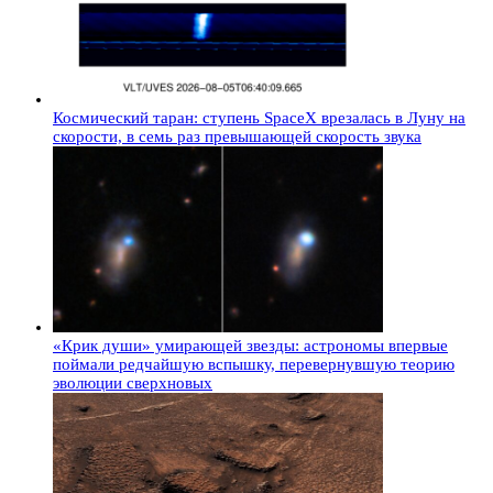
Космический таран: ступень SpaceX врезалась в Луну на
скорости, в семь раз превышающей скорость звука
«Крик души» умирающей звезды: астрономы впервые
поймали редчайшую вспышку, перевернувшую теорию
эволюции сверхновых