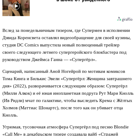
Вслед за понедельничным тизером, где Супермен в исполнении
Дэвида Коренсвета оставлял видеообращение для своей кузины,
студия DC Comics выпустила новый полноценный трейлер
своего следующего летнего супергеройского блокбастера под
руководством Джеймса Ганна — «Супергёрл».
Сценарий, написанный Аной Ногейрой по мотивам комиксов
Тома Кинга и Билькис Эвели «Супергёрл: Женщина завтрашнего
дня» (2022), разворачивается следующим образом: Супергёрл
(Милли Алкок) и её юная инопланетная подруга Рут Мари Кнолль
(Ив Ридли) мчат по галактике, чтобы выследить Крема с Жёлтых
Холмов (Маттиас Шонартс), после того как он убивает отца
Кнолль.
Угрюмая, тусовочная атмосфера Супергёрл под песню Blondie
«Call Me» в декабрьском тизере создавала вайб «Стражей