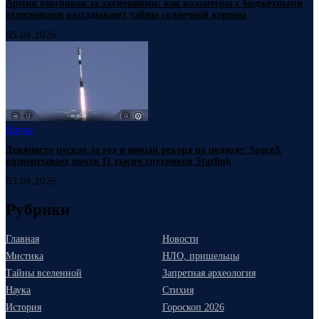
Армия охотников за затмениями: как волонтеры с бюджетными
телескопами разгадывают тайны солнечной короны
05.08.2026
Наука
Девяносто пусков за год и новый рекорд на подходе: SpaceX
развертывает почти 11 тысяч спутников Starlink
05.08.2026
Рубрики
Главная
Новости
Мистика
НЛО, пришельцы
Тайны вселенной
Запретная археология
Наука
Стихия
История
Гороскоп 2026