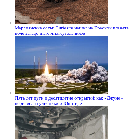
Марсианские соты: Curiosity нашел на Красной планете
поле загадочных многоугольников
Пять лет пути и десятилетие открытий: как «Джуно»
переписала учебники о Юпитере