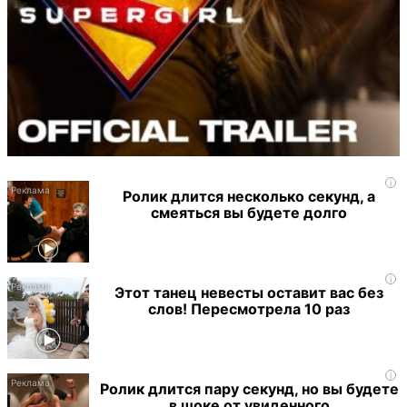
i
Ролик длится несколько секунд, а
смеяться вы будете долго
i
Этот танец невесты оставит вас без
слов! Пересмотрела 10 раз
i
Ролик длится пару секунд, но вы будете
в шоке от увиденного