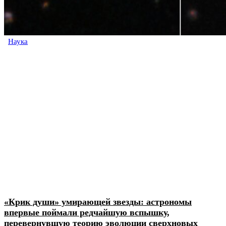
Наука
«Крик души» умирающей звезды: астрономы
впервые поймали редчайшую вспышку,
перевернувшую теорию эволюции сверхновых