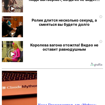
i
Ролик длится несколько секунд, а
смеяться вы будете долго
i
Королева вагона отожгла! Видео не
оставит равнодушным
Назад
Предохранитель для «Мифоса»