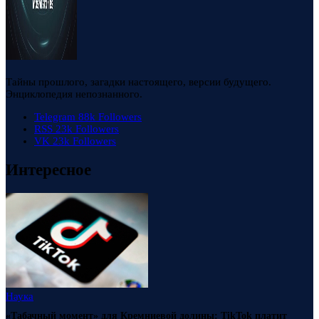
Тайны прошлого, загадки настоящего, версии будущего.
Энциклопедия непознанного.
Telegram
88k
Followers
RSS
23k
Followers
VK
23k
Followers
Интересное
Наука
«Табачный момент» для Кремниевой долины: TikTok платит