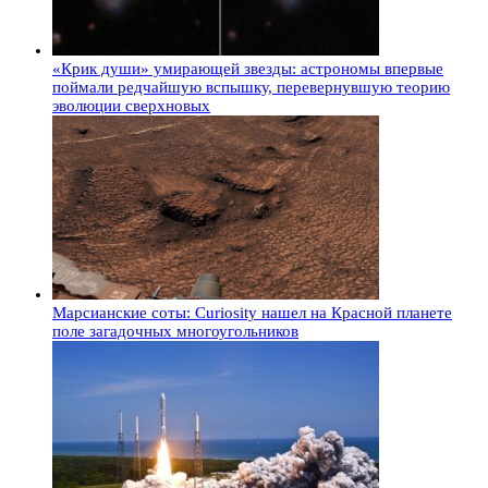
«Крик души» умирающей звезды: астрономы впервые
поймали редчайшую вспышку, перевернувшую теорию
эволюции сверхновых
Марсианские соты: Curiosity нашел на Красной планете
поле загадочных многоугольников