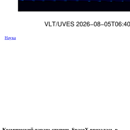
Наука
Космический таран: ступень SpaceX врезалась в