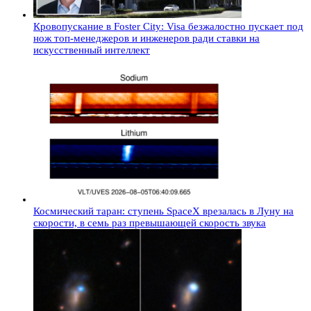
Кровопускание в Foster City: Visa безжалостно пускает под
нож топ-менеджеров и инженеров ради ставки на
искусственный интеллект
Космический таран: ступень SpaceX врезалась в Луну на
скорости, в семь раз превышающей скорость звука