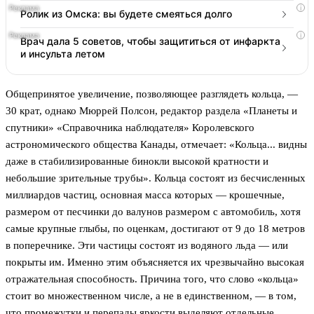
i
Ролик из Омска: вы будете смеяться долго
i
Врач дала 5 советов, чтобы защититься от инфаркта
и инсульта летом
Общепринятое увеличение, позволяющее разглядеть кольца, —
30 крат, однако Мюррей Полсон, редактор раздела «Планеты и
спутники» «Справочника наблюдателя» Королевского
астрономического общества Канады, отмечает: «Кольца... видны
даже в стабилизированные бинокли высокой кратности и
небольшие зрительные трубы». Кольца состоят из бесчисленных
миллиардов частиц, основная масса которых — крошечные,
размером от песчинки до валунов размером с автомобиль, хотя
самые крупные глыбы, по оценкам, достигают от 9 до 18 метров
в поперечнике. Эти частицы состоят из водяного льда — или
покрыты им. Именно этим объясняется их чрезвычайно высокая
отражательная способность. Причина того, что слово «кольца»
стоит во множественном числе, а не в единственном, — в том,
что промежутки и перепады яркости выделяют отдельные