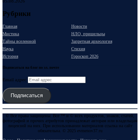
05.08.2026
Рубрики
Главная
Новости
Мистика
НЛО, пришельцы
Тайны вселенной
Запретная археология
Наука
Стихия
История
Гороскоп 2026
Подписаться на блог по эл. почте
Email адрес
Подписаться
© Все права защищены. Все ™ и © всех продуктов, знаков, статей,
фотографий и прочих атрибутов принадлежат авторам или владельцам
лицензий на них. При использовании материалов ссылка на сайт
обязательна. © 2025 evmenov37.ru