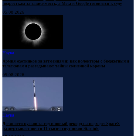
подросткам за зависимость, а Meta и Google готовятся к суду
05.08.2026
Наука
Армия охотников за затмениями: как волонтеры с бюджетными
телескопами разгадывают тайны солнечной короны
05.08.2026
Наука
Девяносто пусков за год и новый рекорд на подходе: SpaceX
развертывает почти 11 тысяч спутников Starlink