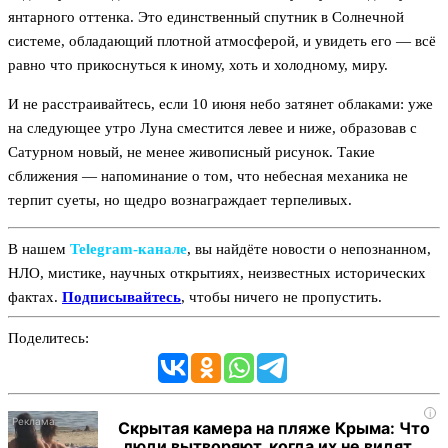
янтарного оттенка. Это единственный спутник в Солнечной
системе, обладающий плотной атмосферой, и увидеть его — всё
равно что прикоснуться к иному, хоть и холодному, миру.
И не расстраивайтесь, если 10 июня небо затянет облаками: уже
на следующее утро Луна сместится левее и ниже, образовав с
Сатурном новый, не менее живописный рисунок. Такие
сближения — напоминание о том, что небесная механика не
терпит суеты, но щедро вознаграждает терпеливых.
В нашем
Telegram‑канале
, вы найдёте новости о непознанном,
НЛО, мистике, научных открытиях, неизвестных исторических
фактах.
Подписывайтесь
, чтобы ничего не пропустить.
Поделитесь:
i
Скрытая камера на пляже Крыма: Что
люди вытворяют, когда их не видят...