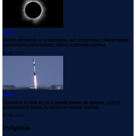
Наука
Армия охотников за затмениями: как волонтеры с бюджетными
телескопами разгадывают тайны солнечной короны
05.08.2026
Наука
Девяносто пусков за год и новый рекорд на подходе: SpaceX
развертывает почти 11 тысяч спутников Starlink
05.08.2026
Рубрики