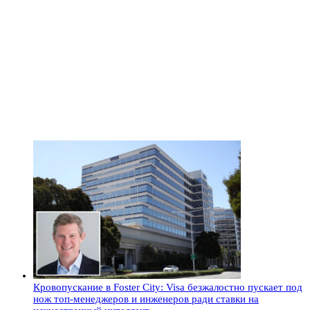
Кровопускание в Foster City: Visa безжалостно пускает под
нож топ-менеджеров и инженеров ради ставки на