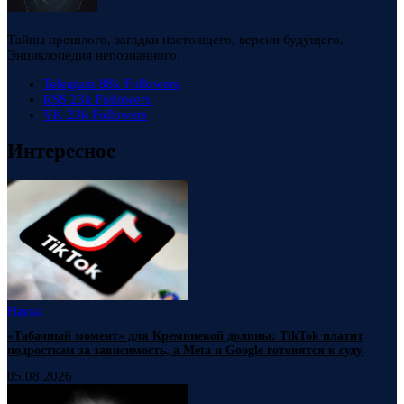
Тайны прошлого, загадки настоящего, версии будущего.
Энциклопедия непознанного.
Telegram
88k
Followers
RSS
23k
Followers
VK
23k
Followers
Интересное
Наука
«Табачный момент» для Кремниевой долины: TikTok платит
подросткам за зависимость, а Meta и Google готовятся к суду
05.08.2026