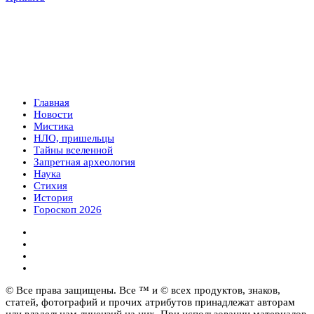
Главная
Новости
Мистика
НЛО, пришельцы
Тайны вселенной
Запретная археология
Наука
Стихия
История
Гороскоп 2026
© Все права защищены. Все ™ и © всех продуктов, знаков,
статей, фотографий и прочих атрибутов принадлежат авторам
или владельцам лицензий на них. При использовании материалов