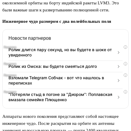
околоземной орбиты на борту индийской ракеты LVM3. Это
были важные шаги к развертыванию полноценной сети.
Инженерное чудо размером с два волейбольных поля
Новости партнеров
i
Ролик длится пару секунд, но вы будете в шоке от
увиденного
i
Ролик из Омска: вы будете смеяться долго
i
Взломали Telegram Собчак - вот что нашлось в
переписках
i
"Потеряли стыд в погоне за "Диором": Поплавская
вмазала семейке Плющенко
Аппараты нового поколения представляют собой настоящее
инженерное чудо. После раскрытия на орбите их антенны
занимают колоссальную площадь — почти 2400 квадратных