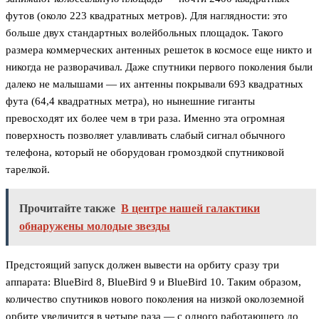
футов (около 223 квадратных метров). Для наглядности: это
больше двух стандартных волейбольных площадок. Такого
размера коммерческих антенных решеток в космосе еще никто и
никогда не разворачивал. Даже спутники первого поколения были
далеко не малышами — их антенны покрывали 693 квадратных
фута (64,4 квадратных метра), но нынешние гиганты
превосходят их более чем в три раза. Именно эта огромная
поверхность позволяет улавливать слабый сигнал обычного
телефона, который не оборудован громоздкой спутниковой
тарелкой.
Прочитайте также
В центре нашей галактики
обнаружены молодые звезды
Предстоящий запуск должен вывести на орбиту сразу три
аппарата: BlueBird 8, BlueBird 9 и BlueBird 10. Таким образом,
количество спутников нового поколения на низкой околоземной
орбите увеличится в четыре раза — с одного работающего до