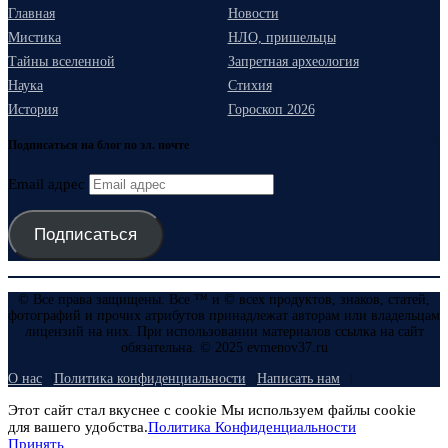
Главная
Новости
Мистика
НЛО, пришельцы
Тайны вселенной
Запретная археология
Наука
Стихия
История
Гороскоп 2026
Подписаться на блог по эл. почте
Email адрес
Подписаться
© Все права защищены. Все ™ и © всех продуктов, знаков, статей,
фотографий и прочих атрибутов принадлежат авторам или владельцам
лицензий на них. При использовании материалов ссылка на сайт
обязательна. © 2025 evmenov37.ru
О нас
Политика конфиденциальности
Написать нам
Этот сайт стал вкуснее с cookie Мы используем файлы cookie
для вашего удобства.
Политика Конфиденциальности
Принять