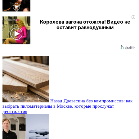
i
Королева вагона отожгла! Видео не
оставит равнодушным
Назад
Древесина без компромиссов: как
выбрать пиломатериалы в Москве, которые прослужат
десятилетия