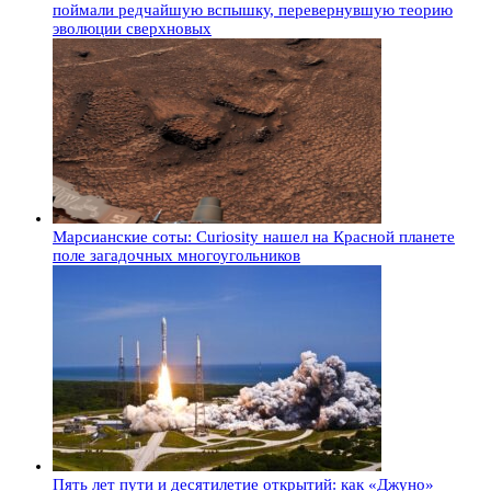
поймали редчайшую вспышку, перевернувшую теорию
эволюции сверхновых
Марсианские соты: Curiosity нашел на Красной планете
поле загадочных многоугольников
Пять лет пути и десятилетие открытий: как «Джуно»