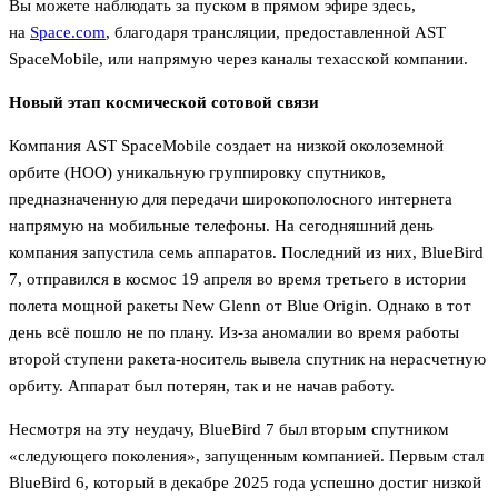
Вы можете наблюдать за пуском в прямом эфире здесь,
на
Space.com
,
благодаря трансляции, предоставленной AST
SpaceMobile, или напрямую через каналы техасской компании.
Новый этап космической сотовой связи
Компания AST SpaceMobile создает на низкой околоземной
орбите (НОО) уникальную группировку спутников,
предназначенную для передачи широкополосного интернета
напрямую на мобильные телефоны. На сегодняшний день
компания запустила семь аппаратов. Последний из них, BlueBird
7, отправился в космос 19 апреля во время третьего в истории
полета мощной ракеты New Glenn от Blue Origin. Однако в тот
день всё пошло не по плану. Из-за аномалии во время работы
второй ступени ракета-носитель вывела спутник на нерасчетную
орбиту. Аппарат был потерян, так и не начав работу.
Несмотря на эту неудачу, BlueBird 7 был вторым спутником
«следующего поколения», запущенным компанией. Первым стал
BlueBird 6, который в декабре 2025 года успешно достиг низкой