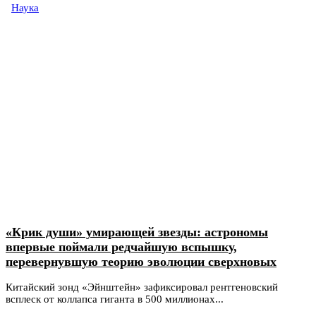
Наука
«Крик души» умирающей звезды: астрономы
впервые поймали редчайшую вспышку,
перевернувшую теорию эволюции сверхновых
Китайский зонд «Эйнштейн» зафиксировал рентгеновский
всплеск от коллапса гиганта в 500 миллионах...