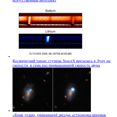
искусственный интеллект
Космический таран: ступень SpaceX врезалась в Луну на
скорости, в семь раз превышающей скорость звука
«Крик души» умирающей звезды: астрономы впервые