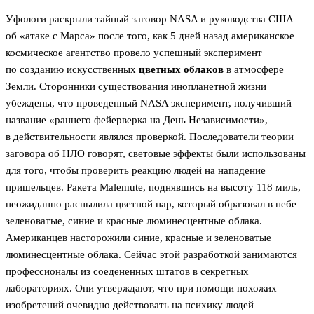
Уфологи раскрыли тайный заговор NASA и руководства США
об «атаке с Марса» после того, как 5 дней назад американское
космическое агентство провело успешный эксперимент
по созданию искусственных
цветных облаков
в атмосфере
Земли. Сторонники существования инопланетной жизни
убеждены, что проведенный NASA эксперимент, получивший
название «раннего фейерверка на День Независимости»,
в действительности являлся проверкой. Последователи теории
заговора об НЛО говорят, световые эффекты были использованы
для того, чтобы проверить реакцию людей на нападение
пришельцев. Ракета Malemute, поднявшись на высоту 118 миль,
неожиданно распылила цветной пар, который образовал в небе
зеленоватые, синие и красные люминесцентные облака.
Американцев насторожили синие, красные и зеленоватые
люминесцентные облака. Сейчас этой разработкой занимаются
профессионалы из соедененных штатов в секретных
лабораториях. Они утверждают, что при помощи похожих
изобретений очевидно действовать на психику людей