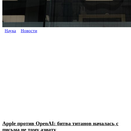
Наука
Новости
Apple против OpenAI: битва титанов началась с
письма не тому азиату