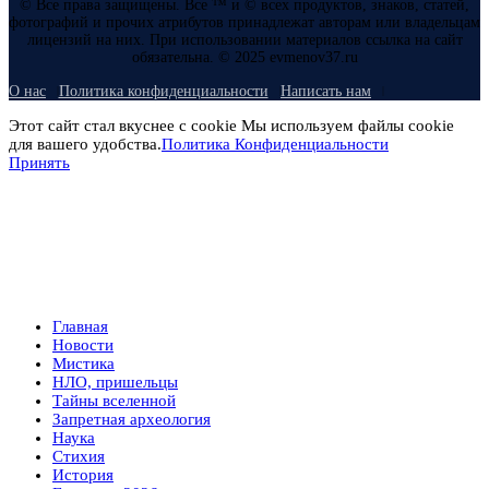
© Все права защищены. Все ™ и © всех продуктов, знаков, статей,
фотографий и прочих атрибутов принадлежат авторам или владельцам
лицензий на них. При использовании материалов ссылка на сайт
обязательна. © 2025 evmenov37.ru
О нас
Политика конфиденциальности
Написать нам
Этот сайт стал вкуснее с cookie Мы используем файлы cookie
для вашего удобства.
Политика Конфиденциальности
Принять
Главная
Новости
Мистика
НЛО, пришельцы
Тайны вселенной
Запретная археология
Наука
Стихия
История