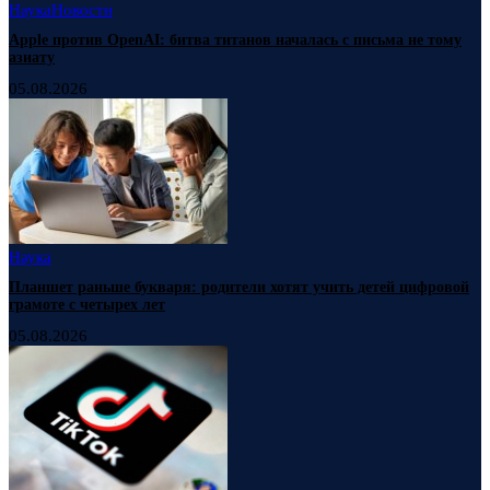
Наука
Новости
Apple против OpenAI: битва титанов началась с письма не тому
азиату
05.08.2026
Наука
Планшет раньше букваря: родители хотят учить детей цифровой
грамоте с четырех лет
05.08.2026