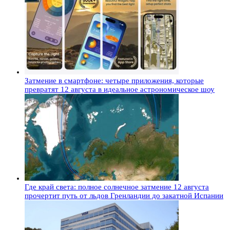
Затмение в смартфоне: четыре приложения, которые
превратят 12 августа в идеальное астрономическое шоу
Где край света: полное солнечное затмение 12 августа
прочертит путь от льдов Гренландии до закатной Испании