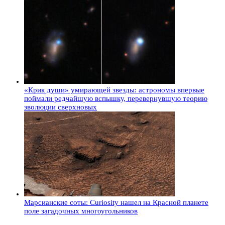
«Крик души» умирающей звезды: астрономы впервые
поймали редчайшую вспышку, перевернувшую теорию
эволюции сверхновых
Марсианские соты: Curiosity нашел на Красной планете
поле загадочных многоугольников