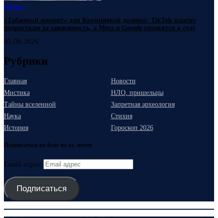
Наука
«Табачный момент» для Кремниевой долины: TikTok платит
подросткам за зависимость, а Meta и Google готовятся к суду
05.08.2026
Рубрики
Главная
Новости
Мистика
НЛО, пришельцы
Тайны вселенной
Запретная археология
Наука
Стихия
История
Гороскоп 2026
Подписаться на блог по эл. почте
Email адрес
Подписаться