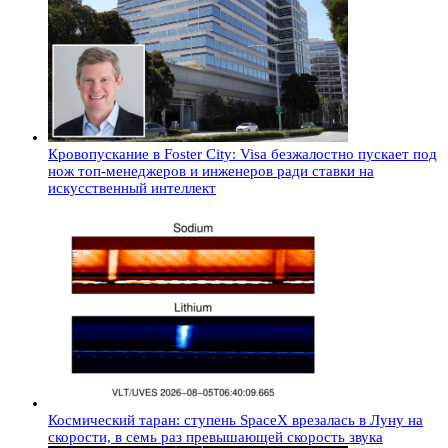
Кровопускание в Foster City: Visa безжалостно пускает под
нож топ-менеджеров и инженеров ради ставки на
искусственный интеллект
Космический таран: ступень SpaceX врезалась в Луну на
скорости, в семь раз превышающей скорость звука