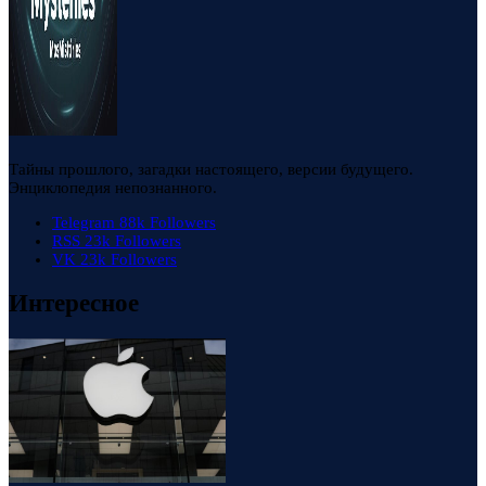
Тайны прошлого, загадки настоящего, версии будущего.
Энциклопедия непознанного.
Telegram
88k
Followers
RSS
23k
Followers
VK
23k
Followers
Интересное