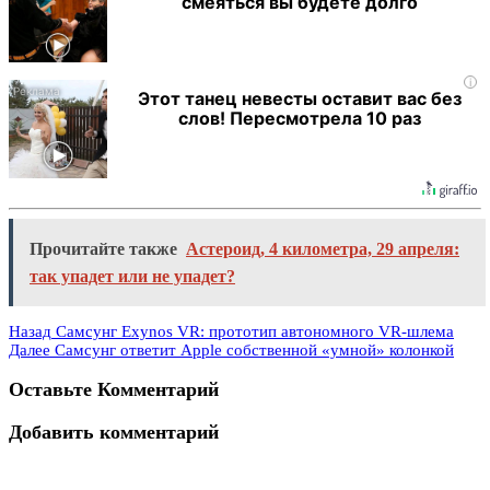
смеяться вы будете долго
i
Этот танец невесты оставит вас без
слов! Пересмотрела 10 раз
Прочитайте также
Астероид, 4 километра, 29 апреля:
так упадет или не упадет?
Назад
Самсунг Exynos VR: прототип автономного VR-шлема
Далее
Самсунг ответит Apple собственной «умной» колонкой
Оставьте Комментарий
Добавить комментарий