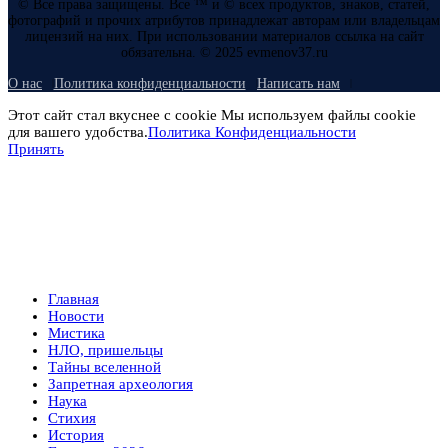
© Все права защищены. Все ™ и © всех продуктов, знаков, статей,
фотографий и прочих атрибутов принадлежат авторам или владельцам
лицензий на них. При использовании материалов ссылка на сайт
обязательна. © 2025 evmenov37.ru
О нас
Политика конфиденциальности
Написать нам
Этот сайт стал вкуснее с cookie Мы используем файлы cookie
для вашего удобства.
Политика Конфиденциальности
Принять
Главная
Новости
Мистика
НЛО, пришельцы
Тайны вселенной
Запретная археология
Наука
Стихия
История