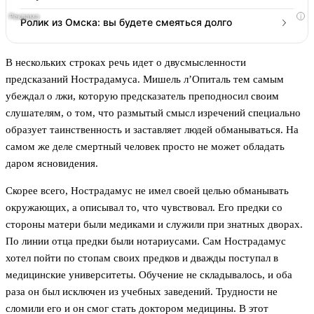
i
Ролик из Омска: вы будете смеяться долго
В нескольких строках речь идет о двусмысленности
предсказаний Нострадамуса. Мишель л’Опиталь тем самым
убеждал о лжи, которую предсказатель преподносил своим
слушателям, о том, что размытый смысл изречений специально
образует таинственность и заставляет людей обманываться. На
самом же деле смертный человек просто не может обладать
даром ясновидения.
Скорее всего, Нострадамус не имел своей целью обманывать
окружающих, а описывал то, что чувствовал. Его предки со
стороны матери были медиками и служили при знатных дворах.
По линии отца предки были нотариусами. Сам Нострадамус
хотел пойти по стопам своих предков и дважды поступал в
медицинские университеты. Обучение не складывалось, и оба
раза он был исключен из учебных заведений. Трудности не
сломили его и он смог стать доктором медицины. В этот