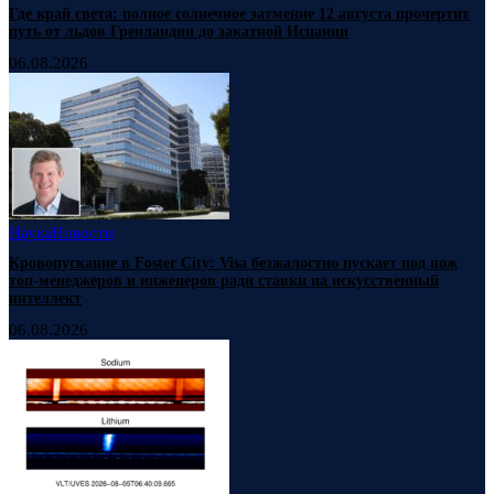
Где край света: полное солнечное затмение 12 августа прочертит
путь от льдов Гренландии до закатной Испании
06.08.2026
Наука
Новости
Кровопускание в Foster City: Visa безжалостно пускает под нож
топ-менеджеров и инженеров ради ставки на искусственный
интеллект
06.08.2026