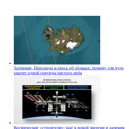
Затмение, Персеиды и ересь об облаках: почему для чуда
хватит одной секунды чистого неба
Космические «строители»: шаг к новой энергии и далеким