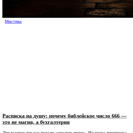
Мистика
Расписка на душу: почему библейское число 666 —
это не магия, а бухгалтерия
Две тысячи лет нас пугали «числом зверя». Но когда лингвисты