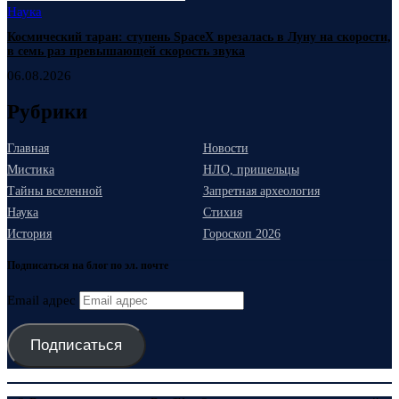
Наука
Космический таран: ступень SpaceX врезалась в Луну на скорости,
в семь раз превышающей скорость звука
06.08.2026
Рубрики
Главная
Новости
Мистика
НЛО, пришельцы
Тайны вселенной
Запретная археология
Наука
Стихия
История
Гороскоп 2026
Подписаться на блог по эл. почте
Email адрес
Подписаться