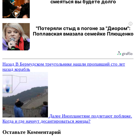
смеяться вы будете долго
i
"Потеряли стыд в погоне за "Диором":
Поплавская вмазала семейке Плющенко
Назад
В Бермудском треугольнике нашли пропавший сто лет
назад корабль
Далее
Инопланетяне подлетают поближе.
Когда и где начнут десантироваться жнецы?
Оставьте Комментарий