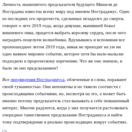
Личность знаменитого предсказателя будущего Мишеля де
Нострдама известна всему миру под именем Нострадамус. Одно
из последних его пророчеств, сделанных незадолго до смерти,
говорит о лете 2019 года, когда девушке, выпившей бокал
вишневого пива, придется выбрать королеву сердец, после чего
наградить поцелуем волшебника. Вдумываясь и вспоминая все
произошедшее летом 2019 года, никак не приходит на ум ни
одно важное мировое событие, которое хотя бы мало-мальски
подходило к пророческому изречению. Что же оно значило, и
было ли оно предсказанием?
Все
предвидения Нострадамуса
, облеченные в слова, поражают
своей туманностью. Они непонятны и их тяжело соотнести с
происходящими событиями, но, несмотря на это, а может быть
именно потому предсказатель стал вызывать к себе повышенный
интерес. Многие радуются, когда у них получается растолковать
очередное таинственное предсказание Нострадамуса и найти
тому подтверждение в реально происходящих вокруг событиях.