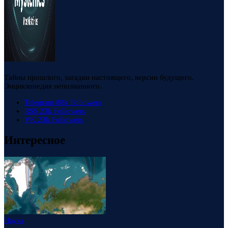
Тайны прошлого, загадки настоящего, версии будущего.
Энциклопедия непознанного.
Telegram
88k
Followers
RSS
23k
Followers
VK
23k
Followers
Интересное
Наука