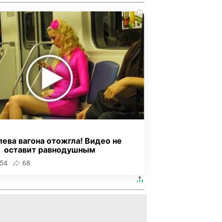
i
ева вагона отожгла! Видео не
оставит равнодушным
54
68