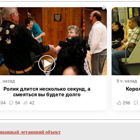
i
ч. назад
9 ч. назад
Ролик длится несколько секунд, а
Корол
смеяться вы будете долго
104
54
42
296
ознанный летающий объект