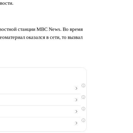
вости.
овостной станции MBC News. Во время
оматериал оказался в сети, то вызвал
i
i
i
i