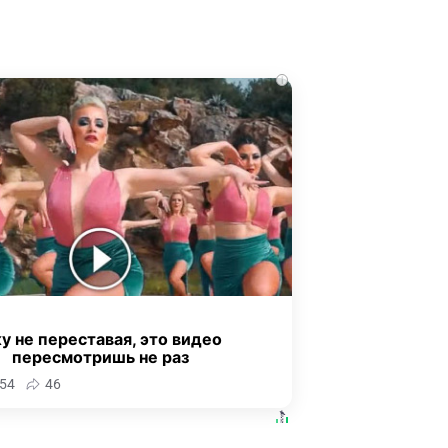
i
у не переставая, это видео
пересмотришь не раз
54
46